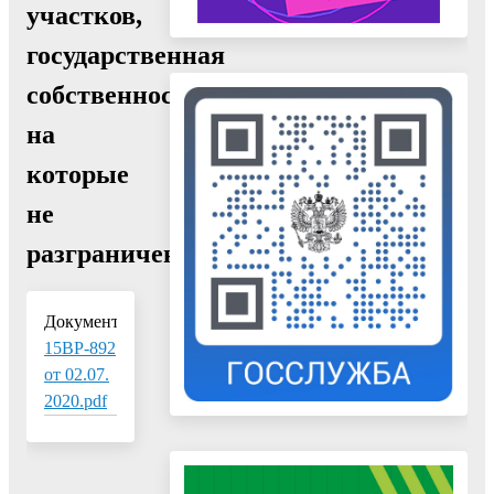
участков,
государственная
собственность
на
которые
не
разграничена»"
Документ:
15ВР-892
от 02.07.
2020.pdf