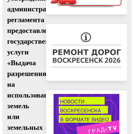
административного
регламента
предоставления
государственной
услуги
«Выдача
разрешения
на
использование
земель
или
земельных