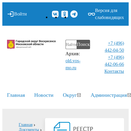
Версия для
Войти
слабовидящих
+7 (496)
Поиск
442-04-50
Архив:
+7 (496)
old.vos-
442-06-66
mo.ru
Контакты⁠
Главная
Новости
Округ
Администрация
Главная
Документы