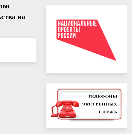
ров
ьства на