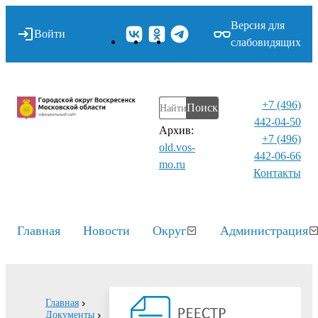
Версия для
Войти
слабовидящих
+7 (496)
Поиск
442-04-50
Архив:
+7 (496)
old.vos-
442-06-66
mo.ru
Контакты⁠
Главная
Новости
Округ
Администрация
Главная
Документы