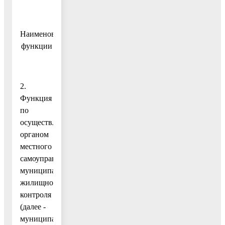
Наименование
функции
2.
Функция
по
осуществлению
органом
местного
самоуправления
муниципального
жилищного
контроля
(далее -
муниципальный