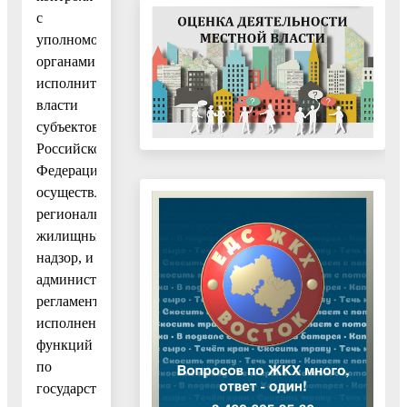
с
уполномоченными
органами
исполнительной
власти
субъектов
Российской
Федерации,
осуществляющими
региональный
жилищный
надзор, и
административных
регламентов
исполнения
функций
по
государственному