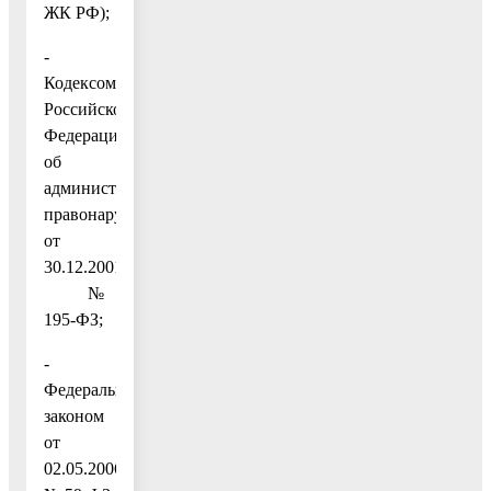
ЖК РФ);
-
Кодексом
Российской
Федерации
об
административных
правонарушениях
от
30.12.2001
№
195-ФЗ;
-
Федеральным
законом
от
02.05.2006