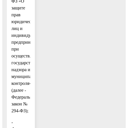
ФЗ «О
защите
прав
юридических
лиц и
индивидуальных
предпринимателей
при
осуществлении
государственного
надзора и
муниципального
контроля»
(далее -
Федеральный
закон №
294-ФЗ);
-