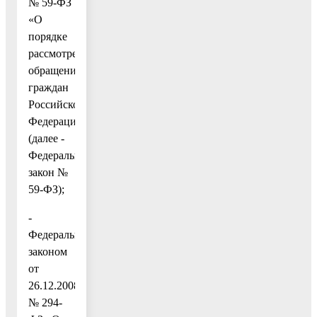
№ 59-ФЗ
«О
порядке
рассмотрения
обращений
граждан
Российской
Федерации»
(далее -
Федеральный
закон №
59-ФЗ);
-
Федеральным
законом
от
26.12.2008
№ 294-