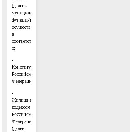
(далее -
муниципальная
функция)
осуществляется
в
соответствии
с:
-
Конституцией
Российской
Федерации;
-
Жилищным
кодексом
Российской
Федерации
(далее