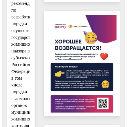
рекомендаций
по
разработке
порядка
осуществления
государственного
жилищного
надзора в
субъектах
Российской
Федерации,
в том
числе
порядка
взаимодействия
органов
муниципального
жилищного
контроля