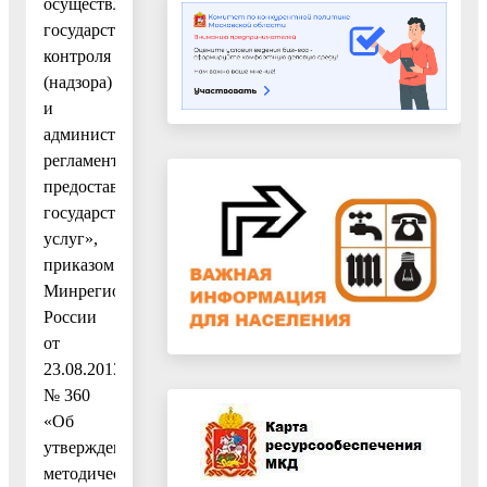
осуществления
государственного
контроля
(надзора)
и
административных
регламентов
предоставления
государственных
услуг»,
приказом
Минрегиона
России
от
23.08.2013
№ 360
«Об
утверждении
методических