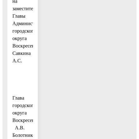
на
заместителя
Главы
Администрации
городского
округа
Воскресенск
Савкина
А.С.
Глава
городского
округа
Воскресенск
А.В.
Болотников