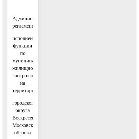
Административный
регламент
исполнения
функции
по
муниципальному
жилищному
контролю
на
территории
городского
округа
Воскресенск
Московской
области