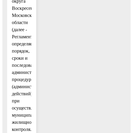
округа
Воскресенск
Московской
области
(далее -
Регламент)
определяет
порядок,
сроки и
последовательность
административных
процедур
(административных
действий)
при
осуществлении
муниципального
жилищного
контроля.