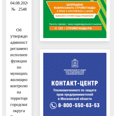
04.08.2020
№ 2548
Об
утверждении
административного
регламента
исполнения
функции
по
муниципальному
жилищному
контролю
на
территории
городского
округа