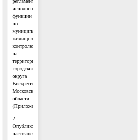
регламент
исполнения
функции
по
муниципальному
жилищному
контролю
на
территории
городского
округа
Воскресенск
Московской
области.
(Приложение.)
2.
Опубликовать
настоящее