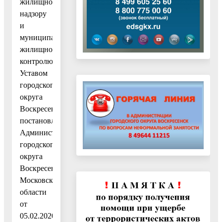
жилищному
надзору
и
муниципальному
жилищному
контролю»,
Уставом
городского
округа
Воскресенск,
постановлением
Администрации
городского
округа
Воскресенск
Московской
области
от
05.02.2020