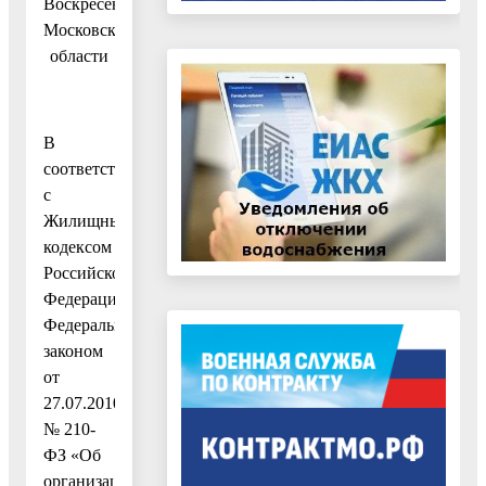
Воскресенск
Московской
области
В
соответствии
с
Жилищным
кодексом
Российской
Федерации,
Федеральным
законом
от
27.07.2010
№ 210-
ФЗ «Об
организации