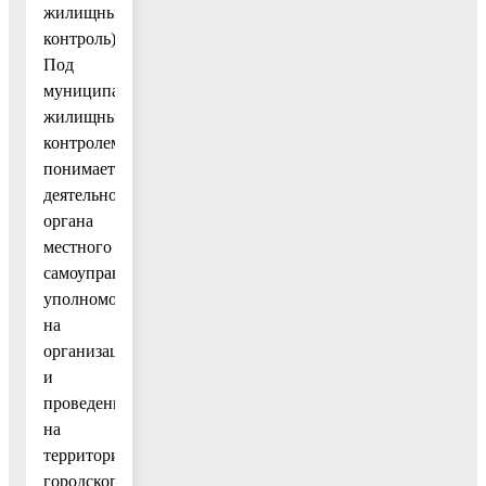
жилищный
контроль).
Под
муниципальным
жилищным
контролем
понимается
деятельность
органа
местного
самоуправления,
уполномоченного
на
организацию
и
проведение
на
территории
городского