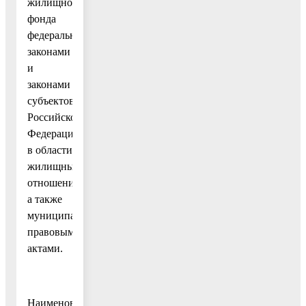
жилищного
фонда
федеральными
законами
и
законами
субъектов
Российской
Федерации
в области
жилищных
отношений,
а также
муниципальными
правовыми
актами.
Наименование