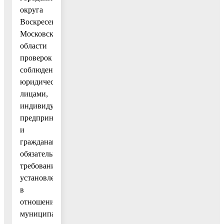
округа
Воскресенск
Московской
области
проверок
соблюдения
юридическими
лицами,
индивидуальными
предпринимателями
и
гражданами
обязательных
требований,
установленных
в
отношении
муниципального