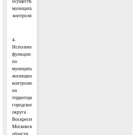
осуществление
муниципального
контроля
4.
Исполнение
функции
по
муниципальному
жилищному
контролю
на
территории
городского
округа
Воскресенск
Московской
области