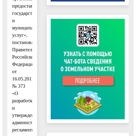
предоставления
государственных
и
муниципальных
услуг»,
постановлением
Правительства
Российской
Федерации
от
16.05.2011
№ 373
«О
разработке
и
утверждении
административных
регламентов