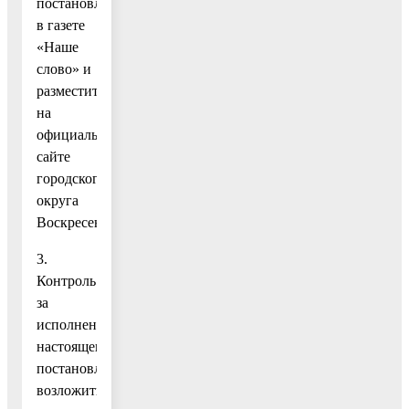
постановление
в газете
«Наше
слово» и
разместить
на
официальном
сайте
городского
округа
Воскресенск.
3.
Контроль
за
исполнением
настоящего
постановления
возложить