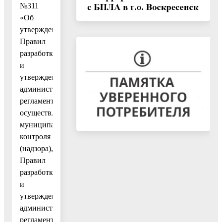
№311
«Об
утверждении
Правил
разработки
и
утверждения
административных
регламентов
осуществления
муниципального
контроля
(надзора),
Правил
разработки
и
утверждения
административных
регламентов