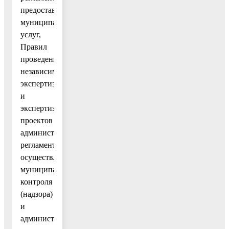
предоставления
муниципальных
услуг,
Правил
проведения
независимой
экспертизы
и
экспертизы
проектов
административных
регламентов
осуществления
муниципального
контроля
(надзора)
и
административных