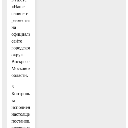
«Наше
слово» и
разместить
на
официальном
сайте
городского
округа
Воскресенск
Московской
области.
3.
Контроль
за
исполнением
настоящего
постановления
возложить