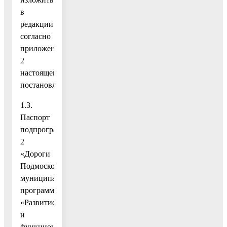
в
редакции
согласно
приложению
2
настоящему
постановлению;
1.3.
Паспорт
подпрограммы
2
«Дороги
Подмосковья»
муниципальной
программы
«Развитие
и
функционирование