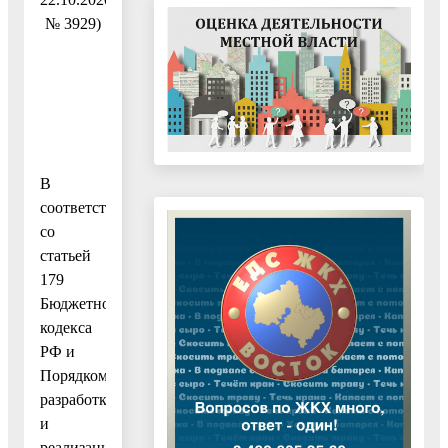
№ 3929)
В
соответствии
со
статьей
179
Бюджетного
кодекса
РФ и
Порядком
разработки
и
реализации