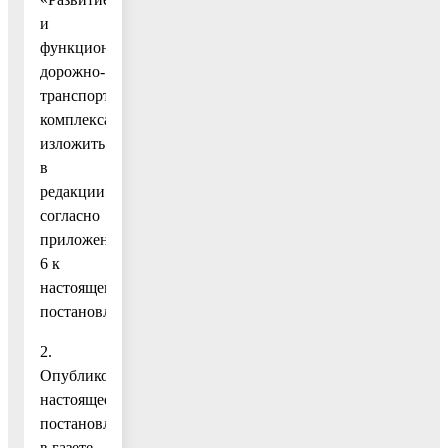
и
функционирование
дорожно-
транспортного
комплекса»
изложить
в
редакции
согласно
приложению
6 к
настоящему
постановлению.
2.
Опубликовать
настоящее
постановление
в газете