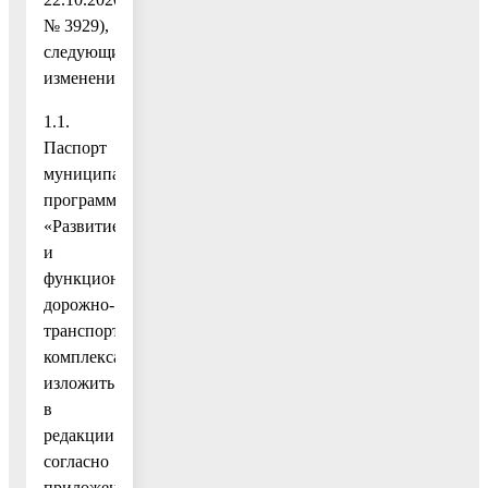
№ 3929),
следующие
изменения:
1.1.
Паспорт
муниципальной
программы
«Развитие
и
функционирование
дорожно-
транспортного
комплекса»
изложить
в
редакции
согласно
приложению