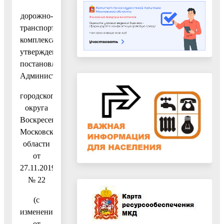
дорожно-
транспортного
комплекса»,
утвержденную
постановлением
Администрации
городского
округа
Воскресенск
Московской
области
от
27.11.2019
№ 22
(с
изменениями
от