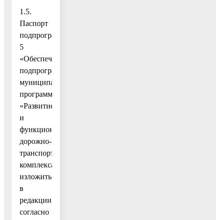
1.5.
Паспорт
подпрограммы
5
«Обеспечивающая
подпрограмма»
муниципальной
программы
«Развитие
и
функционирование
дорожно-
транспортного
комплекса»
изложить
в
редакции
согласно