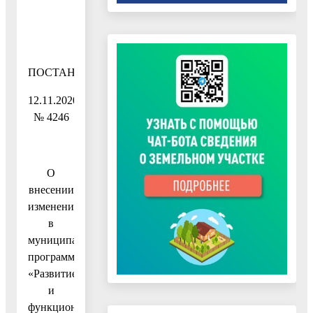
ПОСТАНОВЛЕНИЕ
12.11.2020
№ 4246
О
внесении
изменений
в
муниципальную
программу
«Развитие
и
функционирование