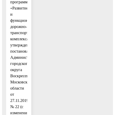
программу
«Развитие
и
функционирование
дорожно-
транспортного
комплекса»,
утвержденную
постановлением
Администрации
городского
округа
Воскресенск
Московской
области
от
27.11.2019
№ 22 (с
изменениями