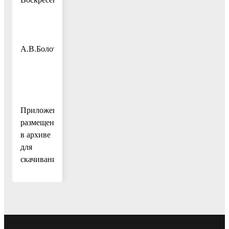
А.В.Болотников
Приложения
размещены
в архиве
для
скачивания