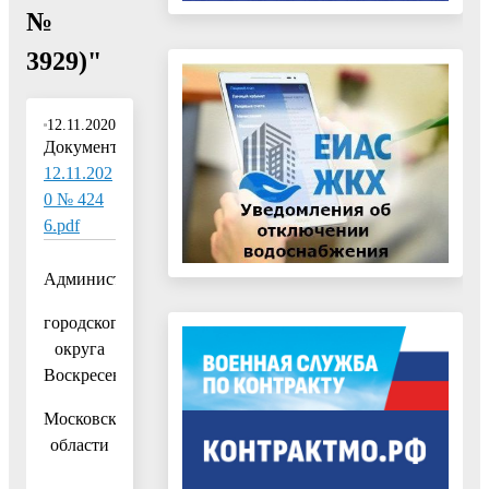
№
3929)"
12.11.2020
Документ:
12.11.202
0 № 424
6.pdf
Администрация
городского
округа
Воскресенск
Московской
области