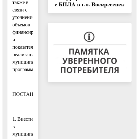
также в
связи с
уточнением
объемов
финансирования
и
показателей
реализации
муниципальной
программы
ПОСТАНОВЛЯЮ:
1. Внести
в
муниципальную