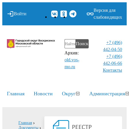
Версия для
Войти
слабовидящих
+7 (496)
Поиск
442-04-50
Архив:
+7 (496)
old.vos-
442-06-66
mo.ru
Контакты⁠
Главная
Новости
Округ
Администрация
Главная
Документы