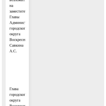
на
заместителя
Главы
Администрации
городского
округа
Воскресенск
Савкина
А.С.
Глава
городского
округа
Воскресенск