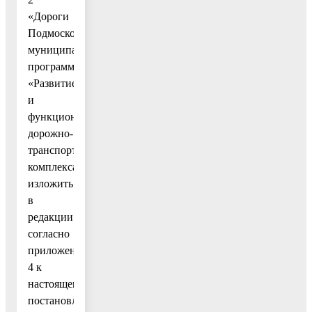
«Дороги
Подмосковья»
муниципальной
программы
«Развитие
и
функционирование
дорожно-
транспортного
комплекса»
изложить
в
редакции
согласно
приложению
4 к
настоящему
постановлению;