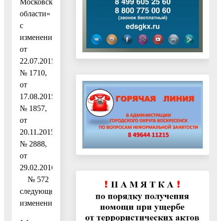
Московской
области»
с
изменениями
от
22.07.2015
№ 1710,
от
17.08.2015
№ 1857,
от
20.11.2015
№ 2888,
от
29.02.2016
№ 572
следующее
изменения: