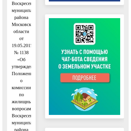
Воскресенского
муниципального
района
Московской
области
от
19.05.2015
№ 1138
«Об
утверждении
Положения
о
комиссии
по
жилищным
вопросам
Воскресенского
муниципального
района