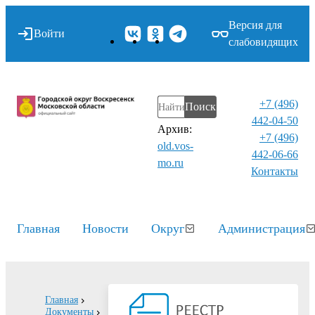
Версия для
Войти
слабовидящих
+7 (496)
Поиск
442-04-50
Архив:
+7 (496)
old.vos-
442-06-66
mo.ru
Контакты⁠
Главная
Новости
Округ
Администрация
Главная
Документы