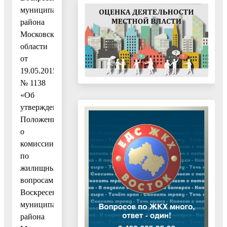
муниципального
района
Московской
области
от
19.05.2015
№ 1138
«Об
утверждении
Положения
о
комиссии
по
жилищным
вопросам
Воскресенского
муниципального
района