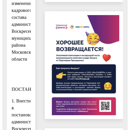
изменением
кадрового
состава
администрации
Воскресенского
муниципального
района
Московской
области
ПОСТАНОВЛЯЮ:
1. Внести
в
постановление
администрации
Воскресенского