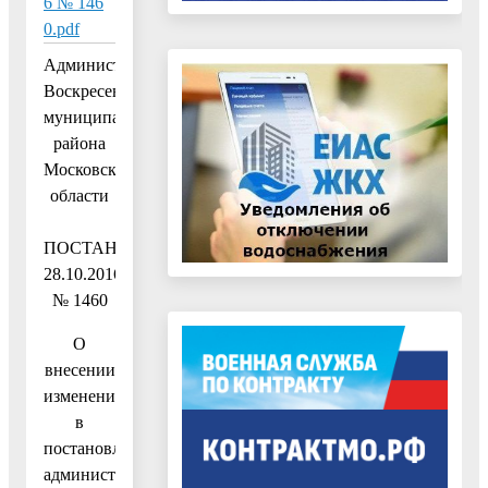
6 № 146
0.pdf
Администрация
Воскресенского
муниципального
района
Московской
области
ПОСТАНОВЛЕНИЕ
28.10.2016
№ 1460
О
внесении
изменений
в
постановление
администрации