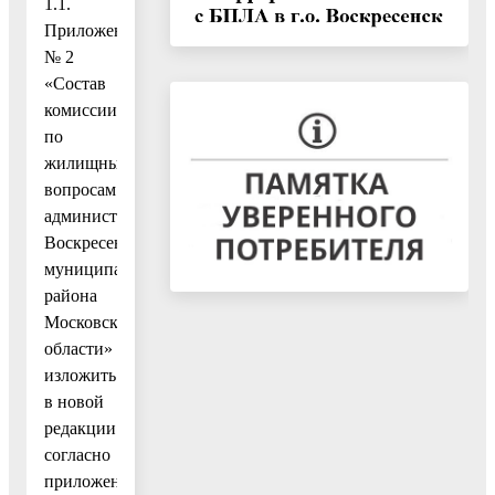
1.1.
Приложение
№ 2
«Состав
комиссии
по
жилищным
вопросам
администрации
Воскресенского
муниципального
района
Московской
области»
изложить
в новой
редакции
согласно
приложения