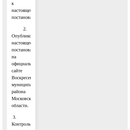
к
настоящему
постановлению.
2.
Опубликовать
настоящее
постановление
на
официальном
сайте
Воскресенского
муниципального
района
Московской
области.
3.
Контроль