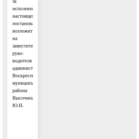
за
исполнением
настоящего
постановления
возложить
на
заместителя
руко­
водителя
администрации
Воскресенского
муниципального
района
Высочина
Ю.Н.