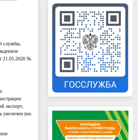
й службы,
ржденное
т 21.05.2020 №
о
нистрации
ий эксперт,
ь увеличен (но
рное