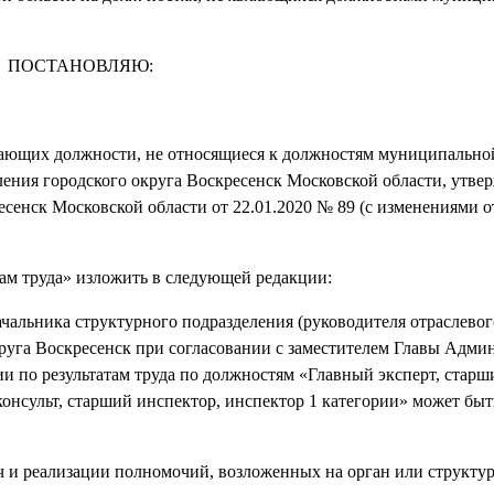
ПОСТАНОВЛЯЮ:
имающих должности, не относящиеся к должностям муниципально
ния городского округа Воскресенск Московской области, утве
енск Московской области от 22.01.2020 № 89 (с изменениями о
атам труда» изложить в следующей редакции:
ачальника структурного подразделения (руководителя отраслевог
руга Воскресенск при согласовании с заместителем Главы Адми
и по результатам труда по должностям «Главный эксперт, старш
онсульт, старший инспектор, инспектор 1 категории» может быт
ч и реализации полномочий, возложенных на орган или структу