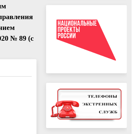
ям
правления
ением
20 № 89 (с