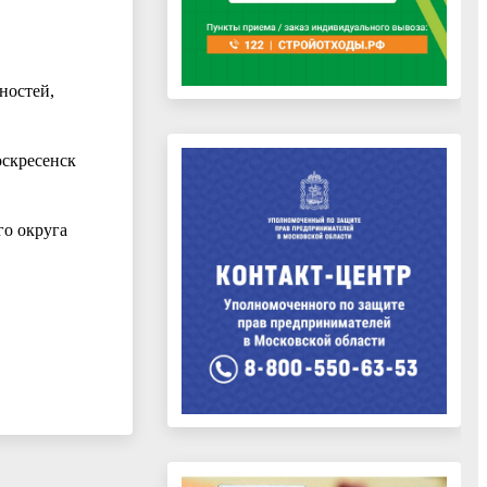
ностей,
оскресенск
го округа