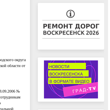
одского округа
кой области от
8.09.2006 №
сотрудникам
о
ипальной