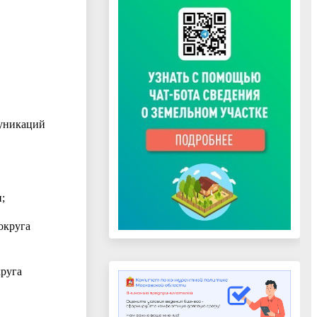
муникаций
;
округа
круга