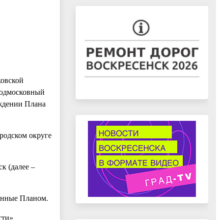
ковской
Подмосковный
рждении Плана
ородском округе
к (далее –
ленные Планом.
сти»