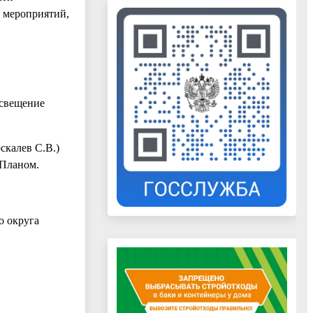
х мероприятий,
освещение
скалев С.В.)
 Планом.
о округа