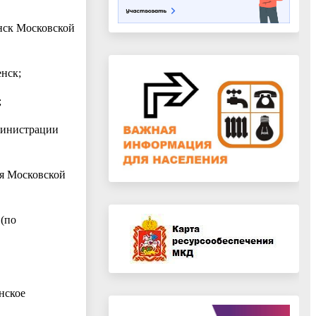
нск Московской
нск;
;
министрации
ия Московской
 (по
нское