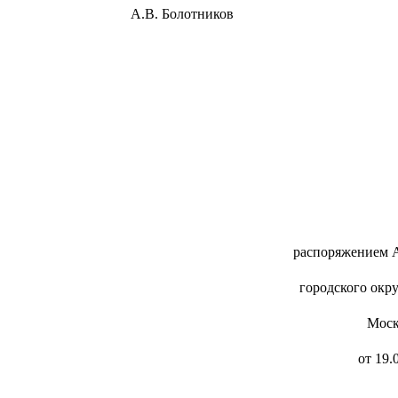
енск А.В. Болотников
распоряжением 
городского окр
Моск
от 19.