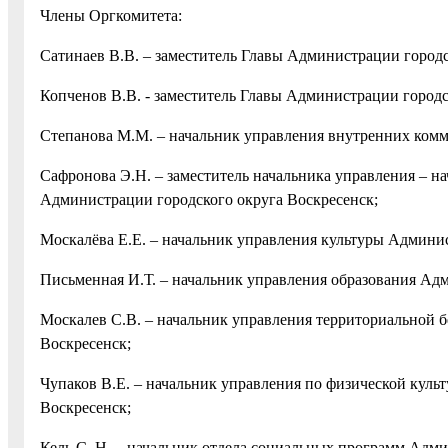
Члены Оргкомитета:
Сатинаев В.В. – заместитель Главы Администрации городс
Копченов В.В. - заместитель Главы Администрации городс
Степанова М.М. – начальник управления внутренних ком
Сафронова Э.Н. – заместитель начальника управления – 
Администрации городского округа Воскресенск;
Москалёва Е.Е. – начальник управления культуры Админис
Письменная И.Т. – начальник управления образования Ад
Москалев С.В. – начальник управления территориальной 
Воскресенск;
Чупаков В.Е. – начальник управления по физической куль
Воскресенск;
Кель С. Н. – начальник отдела социальных программ Адми