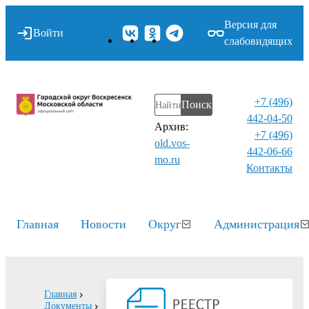
Версия для
Войти
слабовидящих
+7 (496)
Поиск
442-04-50
Архив:
+7 (496)
old.vos-
442-06-66
mo.ru
Контакты⁠
Главная
Новости
Округ
Администрация
Главная
Документы