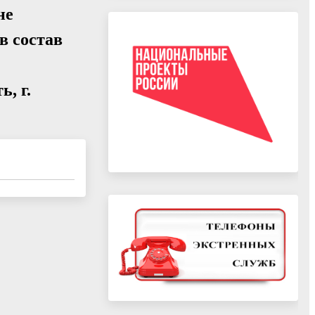
не
в состав
, г.