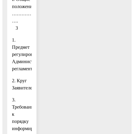
положения
……………………………………………………………………
….
3
1.
Предмет
регулирования
Административного
регламента
2. Круг
Заявителей
3.
Требования
к
порядку
информирования