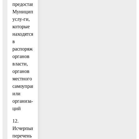
предоставления
Муниципальной
услу-ги,
которые
находятся
в
распоряжении
органов
власти,
органов
местного
самоуправления
или
организа-
ций
12.
Исчерпывающий
перечень