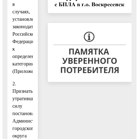
в
случаях,
установленных
законодательством
Российской
Федерации,
к
определенной
категории».
(Приложение.)
2.
Признать
утратившим
силу
постановление
Администрации
городского
округа