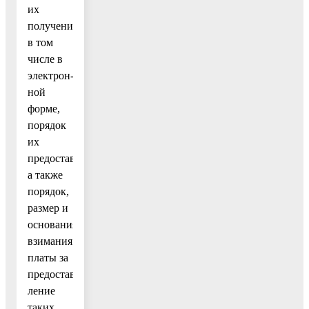
их
получения,
в том
числе в
электрон-
ной
форме,
порядок
их
предоставления,
а также
порядок,
размер и
основания
взимания
платы за
предостав-
ление
таких