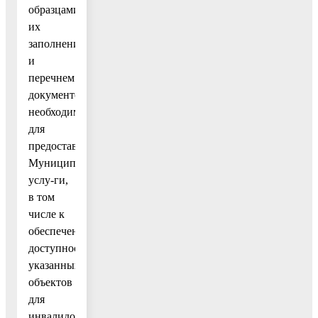
образцами
их
заполнения
и
перечнем
документов,
необходимых
для
предоставления
Муниципальной
услу-ги,
в том
числе к
обеспечению
доступности
указанных
объектов
для
инвалидов,маломобильных