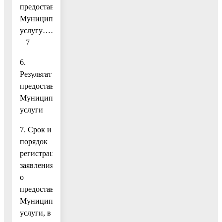
предоставляющего
Муниципальную
услугу………………………..
7
6.
Результат
предоставления
Муниципальной
услуги
7. Срок и
порядок
регистрации
заявления
о
предоставлении
Муниципальной
услуги, в