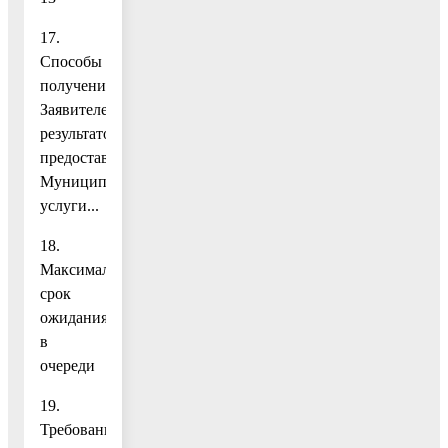
17.
Способы
получения
Заявителем
результатов
предоставления
Муниципальной
услуги...
18.
Максимальный
срок
ожидания
в
очереди
19.
Требования