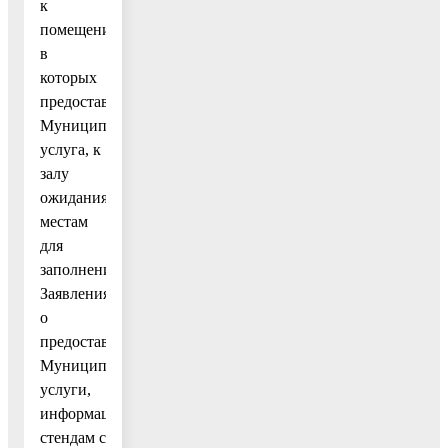
к
помещениям,
в
которых
предоставляется
Муниципальная
услуга, к
залу
ожидания,
местам
для
заполнения
Заявления
о
предоставлении
Муниципальной
услуги,
информационным
стендам с