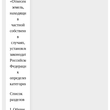
«Отнесение
земель,
находящихся
в
частной
собственности,
в
случаях,
установленных
законодательством
Российской
Федерации,
к
определенной
категории»
Список
разделов
I. Общие