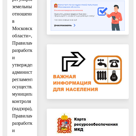
земельных
отношений
в
Московской
области»,
Правилами
разработки
и
утверждения
административных
регламентов
осуществления
муниципального
контроля
(надзора),
Правилами
разработки
и