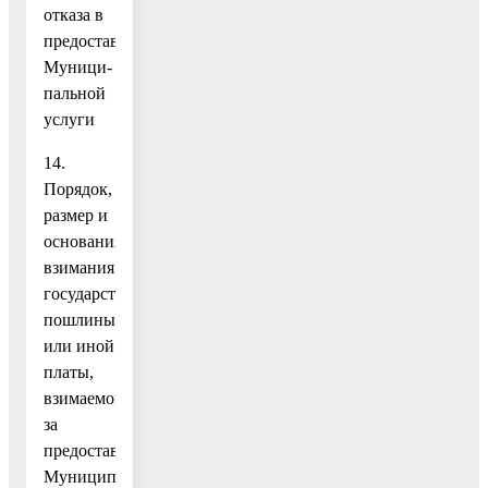
отказа в
предоставлении
Муници-
пальной
услуги
14.
Порядок,
размер и
основания
взимания
государственной
пошлины
или иной
платы,
взимаемой
за
предоставление
Муниципальной