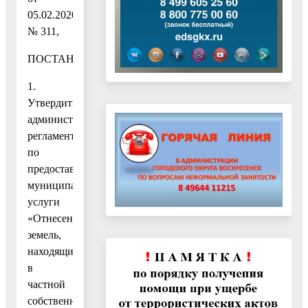
05.02.2020
№ 311,
ПОСТАНОВЛЯЮ:
1.
Утвердить
административный
регламент
по
предоставлению
муниципальной
услуги
«Отнесение
земель,
находящихся
в
частной
собственности,