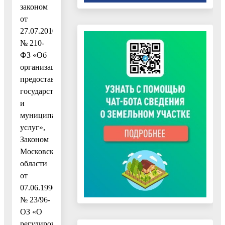
законом
от
27.07.2010
№ 210-
ФЗ «Об
организации
предоставления
государственных
и
муниципальных
услуг»,
Законом
Московской
области
от
07.06.1996
№ 23/96-
ОЗ «О
регулировании