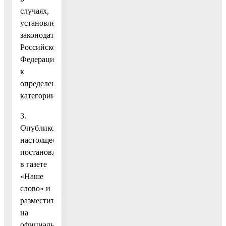
случаях,
установленных
законодательством
Российской
Федерации,
к
определенной
категории».
3.
Опубликовать
настоящее
постановление
в газете
«Наше
слово» и
разместить
на
официальном