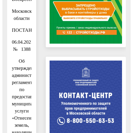
Московской
области
ПОСТАНОВЛЕНИЕ
06.04.2021
№ 1388
Об
утверждении
административного
регламента
по
предоставлению
муниципальной
услуги
«Отнесение
земель,
находящихся