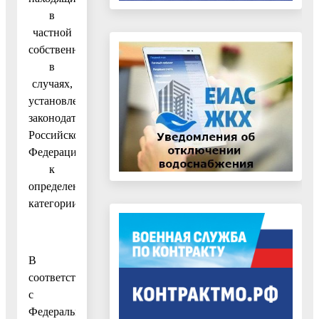
в
частной
собственности,
в
случаях,
установленных
законодательством
Российской
Федерации,
к
определенной
категории»
В
соответствии
с
Федеральным