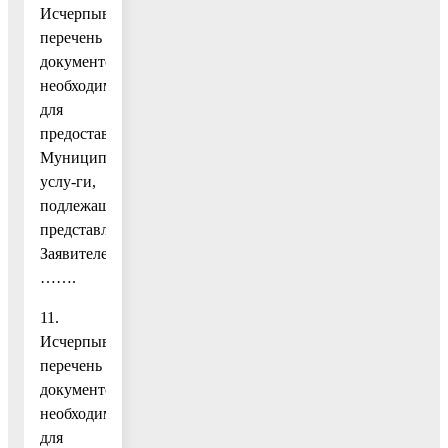
Исчерпывающий
перечень
документов,
необходимых
для
предоставления
Муниципальной
услу-ги,
подлежащих
представлению
Заявителем…………………………….
…….
11.
Исчерпывающий
перечень
документов,
необходимых
для