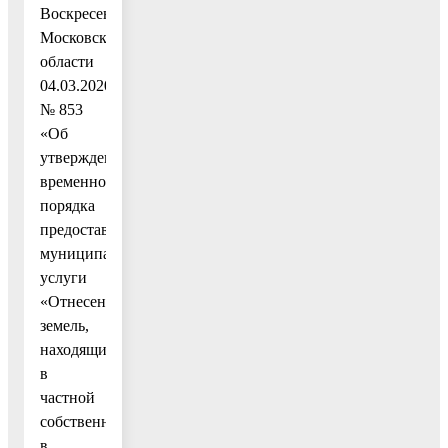
Воскресенск
Московской
области
04.03.2020
№ 853
«Об
утверждении
временного
порядка
предоставления
муниципальной
услуги
«Отнесение
земель,
находящихся
в
частной
собственности,
в