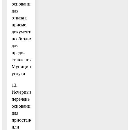
оснований
для
отказа в
приеме
документов,
необходимых
для
предо-
ставления
Муниципальной
услуги
13.
Исчерпывающий
перечень
оснований
для
приостановления
или