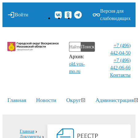
Версия для
Войти
слабовидящих
+7 (496)
Поиск
442-04-50
Архив:
+7 (496)
old.vos-
442-06-66
mo.ru
Контакты⁠
Главная
Новости
Округ
Администрация
Главная
Документы