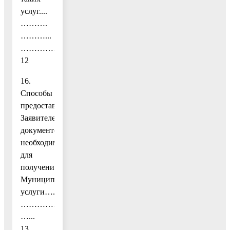
услуг....
……….
………...
…………………………..........
12
16.
Способы
предоставления
Заявителем
документов,
необходимых
для
получения
Муниципальной
услуги…..
……………………………………………………………………
…...
13