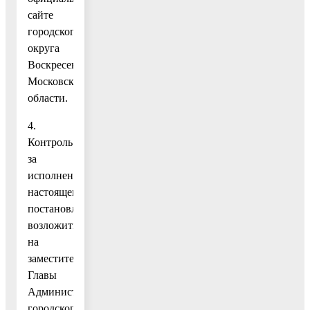
сайте
городского
округа
Воскресенск
Московской
области.
4.
Контроль
за
исполнением
настоящего
постановления
возложить
на
заместителя
Главы
Администрации
городского