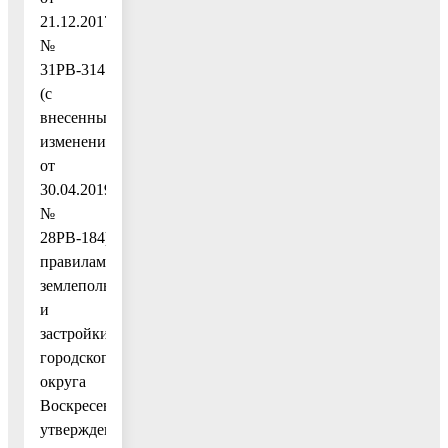
21.12.2017
№
31РВ-314
(с
внесенными
изменениями
от
30.04.2019
№
28РВ-184),
правилами
землепользования
и
застройки
городского
округа
Воскресенск,
утвержденными