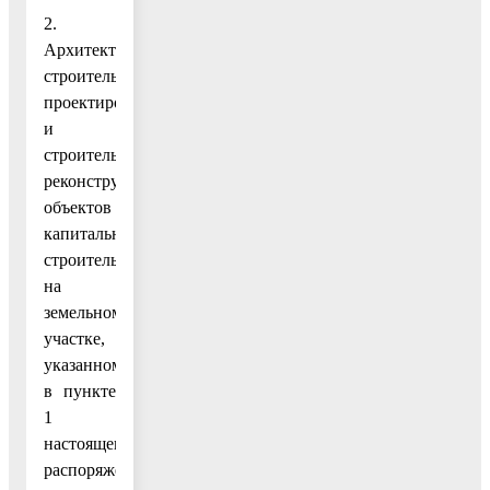
2.
Архитектурно-
строительное
проектирование
и
строительство,
реконструкцию
объектов
капитального
строительства
на
земельном
участке,
указанном
в пункте
1
настоящего
распоряжения,