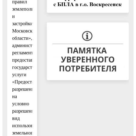
правил
землепользования
и
застройки
Московской
области»,
административным
регламентом
предоставления
государственной
услуги
«Предоставление
разрешения
на
условно
разрешенный
вид
использования
земельного