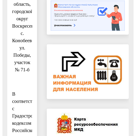
область,
городской
округ
Воскресенск,
с.
Конобеево,
ул.
Победы,
участок
№ 71-б
В
соответствии
с
Градостроительным
кодексом
Российской