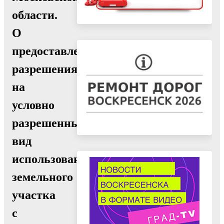
области.
О
предоставлении
разрешения
на
условно
разрешенный
вид
использования
земельного
участка
с