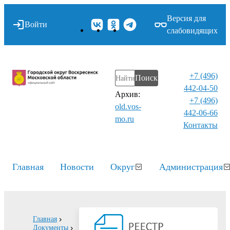
Версия для
Войти
слабовидящих
+7 (496)
Поиск
442-04-50
Архив:
+7 (496)
old.vos-
442-06-66
mo.ru
Контакты⁠
Главная
Новости
Округ
Администрация
Главная
Документы