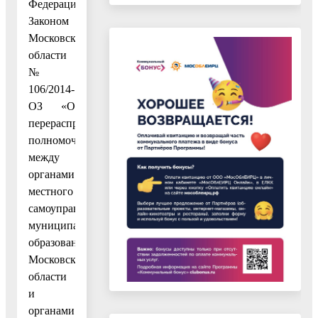
Федерации,
Законом
Московской
области
№
106/2014-
ОЗ «О
перераспределении
полномочий
между
органами
местного
самоуправления
муниципальных
образований
Московской
области
и
органами