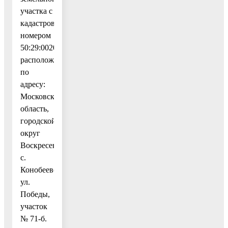
участка с
кадастровым
номером
50:29:0020405:709,
расположенного
по
адресу:
Московская
область,
городской
округ
Воскресенск,
с.
Конобеево,
ул.
Победы,
участок
№ 71-б.