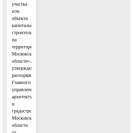
участка
или
объекта
капитального
строительства
на
территории
Московской
области»,
утвержденным
распоряжением
Главного
управления
архитектуры
и
градостроительства
Московской
области
от