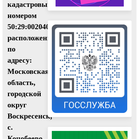
кадастровым
номером
50:29:0020405:709,
расположенного
по
адресу:
Московская
область,
городской
округ
Воскресенск,
с.
Конобеево,