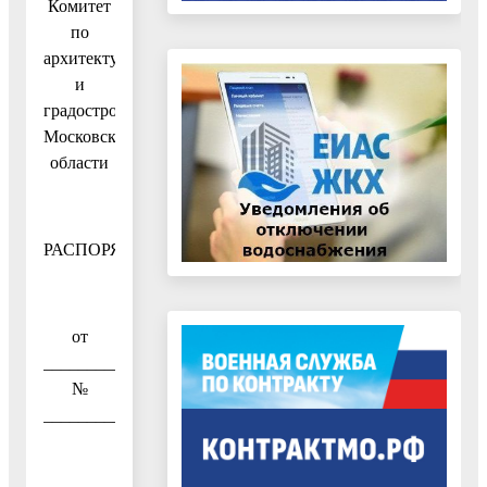
Комитет
по
архитектуре
и
градостроительству
Московской
области
РАСПОРЯЖЕНИЕ
от
____________
№
__________