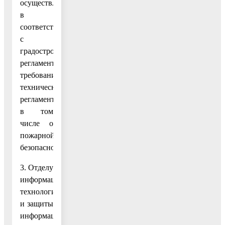
осуществлять
в
соответствии
с
градостроительным
регламентом,
требованиями
технических
регламентов,
в том
числе о
пожарной
безопасности.
3. Отделу
информационных
технологий
и защиты
информации