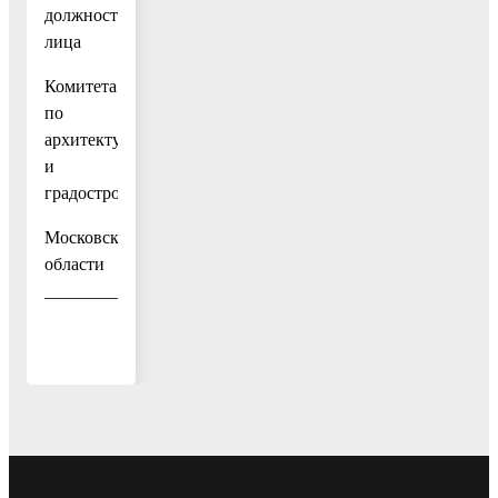
должностного
лица
Комитета
по
архитектуре
и
градостроительству
Московской
области
______________