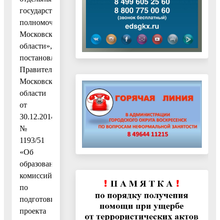
государственными
полномочиями
Московской
области»,
постановлением
Правительства
Московской
области
от
30.12.2014
№
1193/51
«Об
образовании
комиссий
по
подготовке
проекта