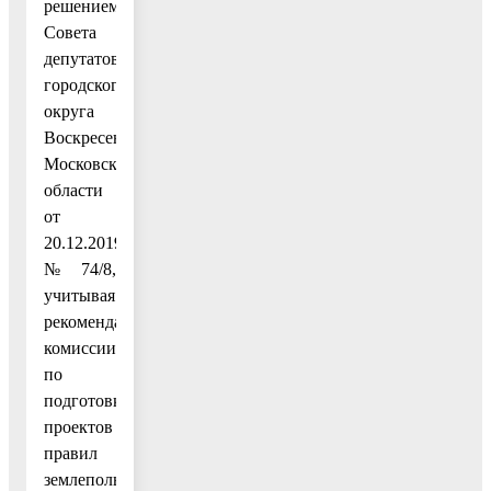
решением
Совета
депутатов
городского
округа
Воскресенск
Московской
области
от
20.12.2019
№ 74/8,
учитывая
рекомендации
комиссии
по
подготовке
проектов
правил
землепользования