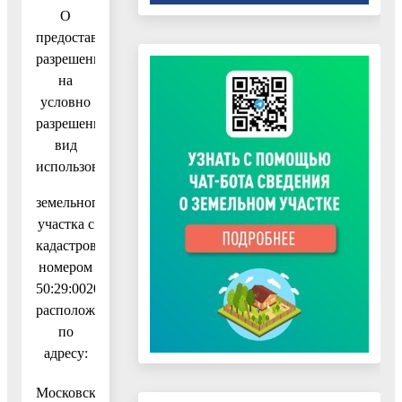
О
предоставлении
разрешения
на
условно
разрешенный
вид
использования
земельного
участка с
кадастровым
номером
50:29:0020405:709,
расположенного
по
адресу:
Московская