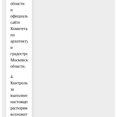
области
и
официальном
сайте
Комитета
по
архитектуре
и
градостроительству
Московской
области.
4.
Контроль
за
выполнением
настоящего
распоряжения
возложить