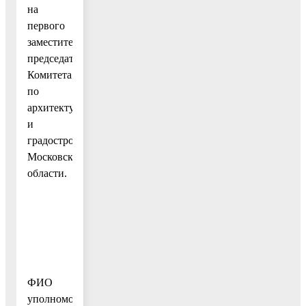
на
первого
заместителя
председателя
Комитета
по
архитектуре
и
градостроительству
Московской
области.
ФИО
уполномоченного