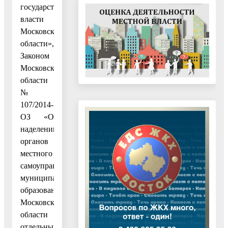
государственной
власти
Московской
области»,
Законом
Московской
области
№
107/2014-
ОЗ «О
наделении
органов
местного
самоуправления
муниципальных
образований
Московской
области
отдельными