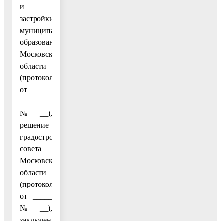
и
застройки
муниципальных
образований
Московской
области
(протокол
от
_______
№ __),
решение
градостроительного
совета
Московской
области
(протокол
от _____
№ __),
заключение