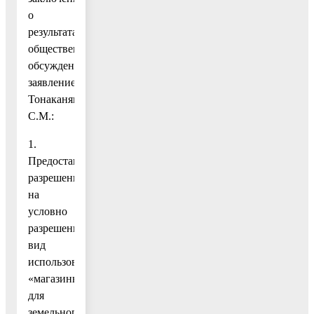
о
результатах
общественных
обсуждений,
заявление
Тонаканян
С.М.:
1.
Предоставить
разрешение
на
условно
разрешенный
вид
использования
«магазины»
для
земельного