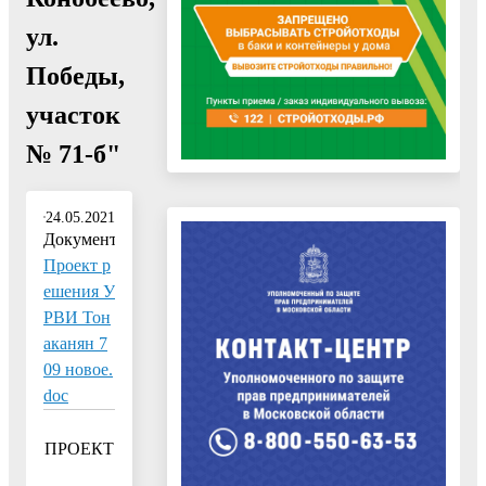
ул.
Победы,
участок
№ 71-б"
24.05.2021
Документ:
Проект р
ешения У
РВИ Тон
аканян 7
09 новое.
doc
ПРОЕКТ