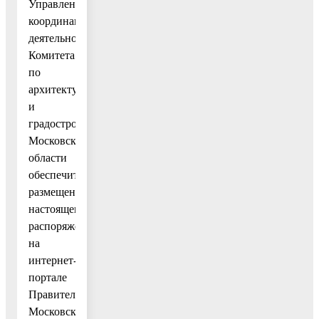
Управления
координации
деятельности
Комитета
по
архитектуре
и
градостроительству
Московской
области
обеспечить
размещение
настоящего
распоряжения
на
интернет-
портале
Правительства
Московской