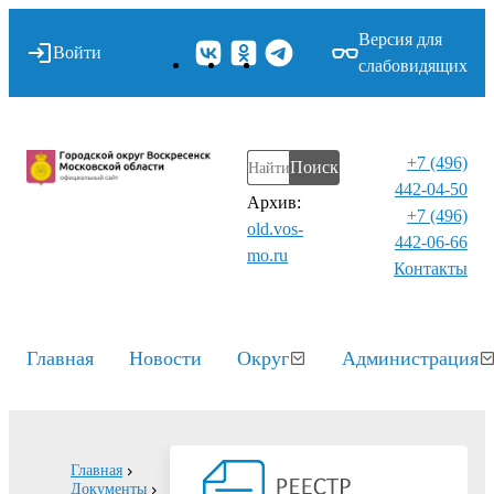
Версия для
Войти
слабовидящих
+7 (496)
Поиск
442-04-50
Архив:
+7 (496)
old.vos-
442-06-66
mo.ru
Контакты⁠
Главная
Новости
Округ
Администрация
Главная
Документы