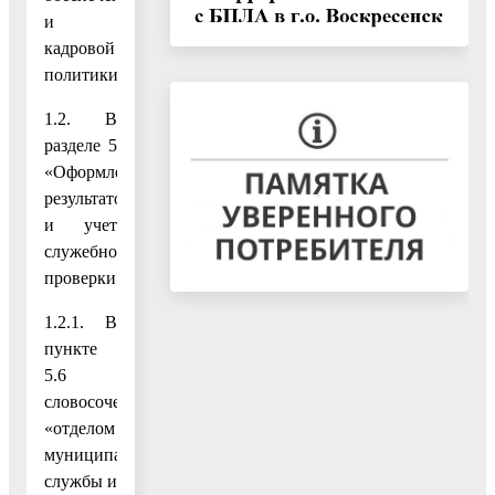
и
кадровой
политики».
1.2. В
разделе 5
«Оформление
результатов
и учет
служебной
проверки»:
1.2.1. В
пункте
5.6
словосочетание
«отделом
муниципальной
службы и