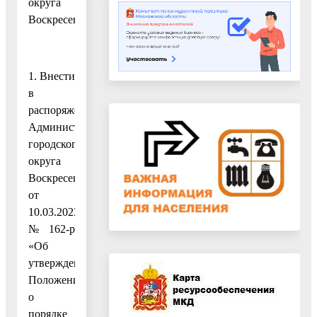
округа
Воскресенск:
1. Внести
в
распоряжение
Администрации
городского
округа
Воскресенск
от
10.03.2023
№ 162-р
«Об
утверждении
Положения
о
порядке