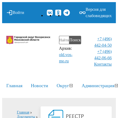
Версия для
Войти
слабовидящих
+7 (496)
Поиск
442-04-50
Архив:
+7 (496)
old.vos-
442-06-66
mo.ru
Контакты⁠
Главная
Новости
Округ
Администрация
Главная
Документы