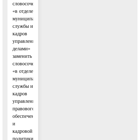
словосочетание
«в отделе
муниципальной
службы и
кадров
управления
делами»
заменить
словосочетанием
«в отделе
муниципальной
службы и
кадров
управления
правового
обеспечения
и
кадровой
политики»;