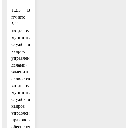
1.2.3. В
пункте
5.11
«отделом
муниципальной
службы и
кадров
управления
делами»
заменить
словосочетанием
«отделом
муниципальной
службы и
кадров
управления
правового
обеспечения