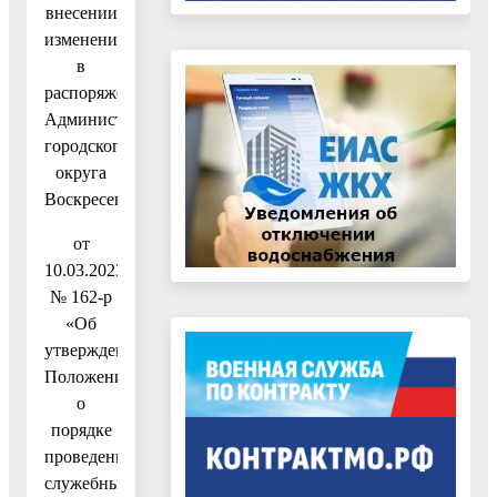
внесении
изменений
в
распоряжение
Администрации
городского
округа
Воскресенск
от
10.03.2023
№ 162-р
«Об
утверждении
Положения
о
порядке
проведения
служебных