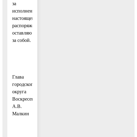
за
исполнением
настоящего
распоряжения
оставляю
за собой.
Глава
городского
округа
Воскресенск
А.В.
Малкин