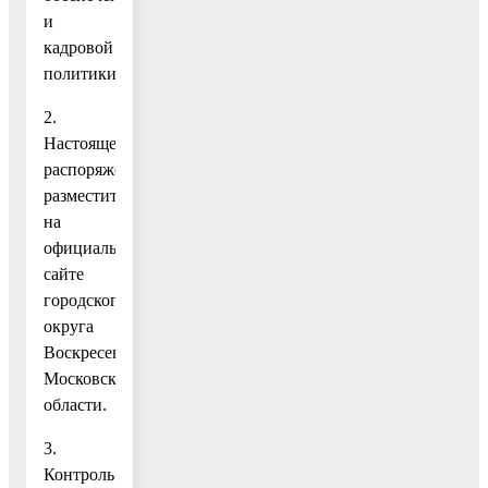
и
кадровой
политики».
2.
Настоящее
распоряжение
разместить
на
официальном
сайте
городского
округа
Воскресенск
Московской
области.
3.
Контроль