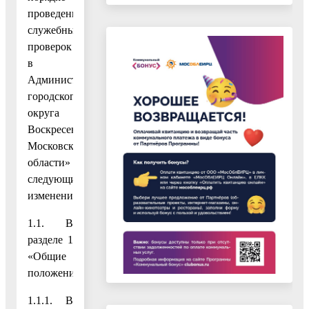
проведения
служебных
проверок
в
Администрации
городского
округа
Воскресенск
Московской
области»
следующие
изменения:
1.1. В
разделе 1
«Общие
положения»:
1.1.1. В