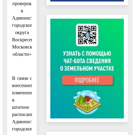
проверок
в
Администрации
городского
округа
Воскресенск
Московской
области»
В связи с
внесением
изменений
в
штатное
расписание
Администрации
городского