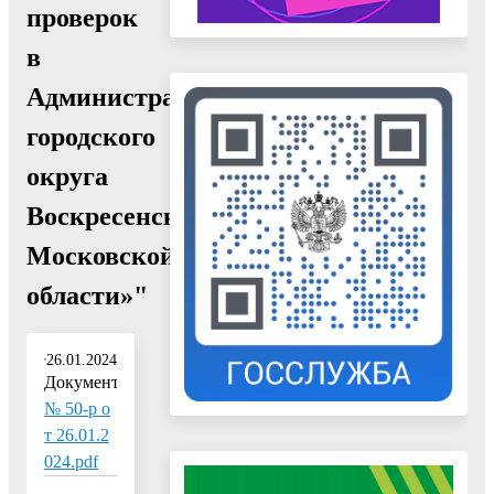
проверок
в
Администрации
городского
округа
Воскресенск
Московской
области»"
26.01.2024
Документ:
№ 50-р о
т 26.01.2
024.pdf