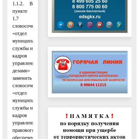
1.1.2. В
пункте
1.7
словосочетание
«отдел
муниципальной
службы и
кадров
управления
делами»
заменить
словосочетанием
«отдел
муниципальной
службы и
кадров
управления
правового
обеспечения