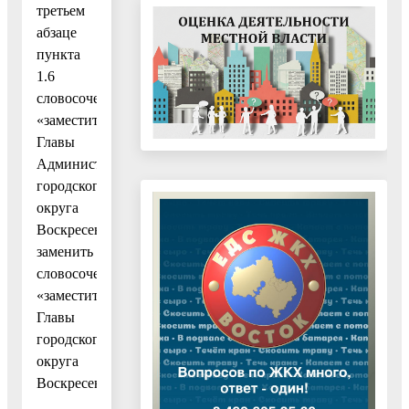
третьем
абзаце
пункта
1.6
словосочетание
«заместители
Главы
Администрации
городского
округа
Воскресенск»
заменить
словосочетанием
«заместители
Главы
городского
округа
Воскресенск»;