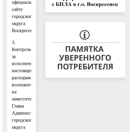
официальном
сайте
городского
округа
Воскресенск.
3.
Контроль
за
исполнением
настоящего
распоряжения
возложить
на
заместителя
Главы
Администрации
городского
округа