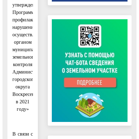
утверждении
Программы
профилактики
нарушений,
осуществляемой
органом
муниципального
земельного
контроля
Администрации
городского
округа
Воскресенск
в 2021
году»
В связи с