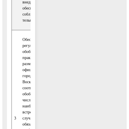
внедре-ние и
обеспечение
соблюдения обяза-
тельных требований
Обеспечение
регулярного
обобщения
практики и
размещение на
официальном сайте
городского округа
Воскресенск
соответствующих
обобщений, в том
Отдел
числе с указанием
муниципальных
наиболее часто
контролей
встре-чающихся
Администрации
IV квартал
3
случаев нарушений
городского
(1 раз в год)
обяза-тельных
округа