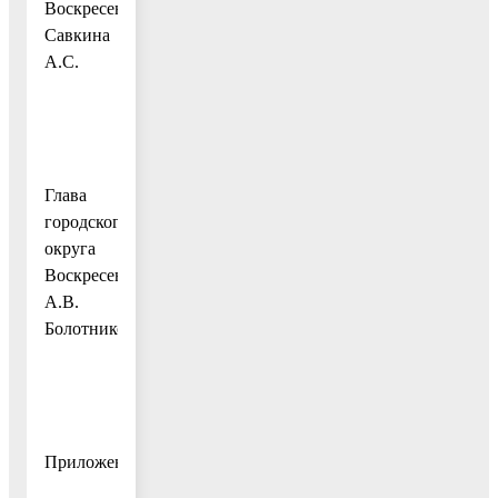
Воскресенск
Савкина
А.С.
Глава
городского
округа
Воскресенск
А.В.
Болотников
Приложение