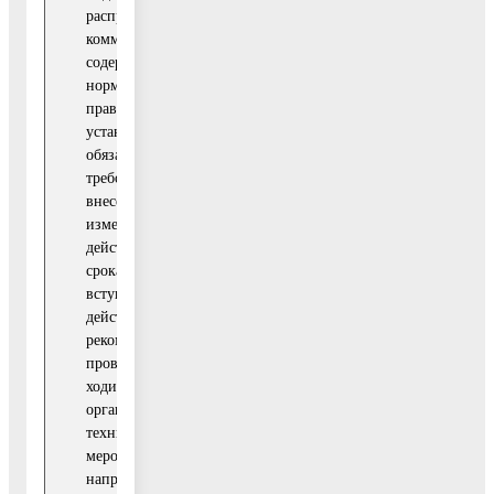
димости)
распространение
Воскресенск
коммен-тариев о
Московской
содержании новых
области
норматив-ных
правовых актов,
устанавливающих
обязательные
требования,
внесенных
изменениях в
действующие акты,
сроках и порядке
вступления их в
действие, а также
рекомендаций о
проведении необ-
ходимых
организационных,
технических
мероприятий,
направленных на