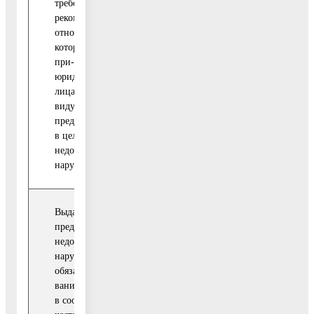
требований с
Воскресенск
рекомендациями в
Московской
отношении мер,
области
которые должны
при-ниматься
юридическими
лицами, инди-
видуальным и
предпринимателями
в целях
недопущения таких
нарушений
Выдача
предостережений о
недопусти-мости
нарушения
обязательных требо-
ваний, требований,
в соответствии с
Отдел