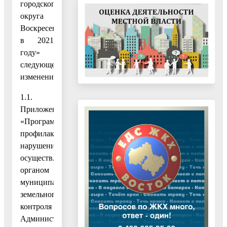
городского
округа
Воскресенск
в 2021
году»
следующее
изменение:
1.1.
Приложение
«Программа
профилактики
нарушений,
осуществляемой
органом
муниципального
земельного
контроля
Администрации