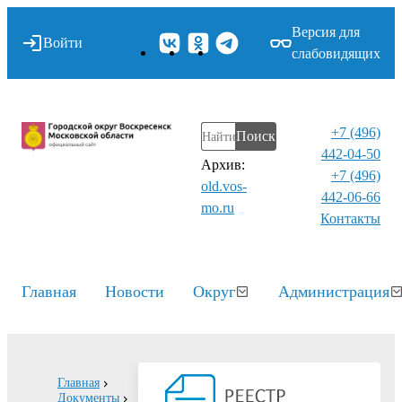
Версия для
Войти
слабовидящих
+7 (496)
Поиск
442-04-50
Архив:
+7 (496)
old.vos-
442-06-66
mo.ru
Контакты⁠
Главная
Новости
Округ
Администрация
Главная
Документы