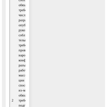
соблюдения
обязательных
требований, в том
числе посредством
разработки и
опубликова-ния
руководств по
соблюдению обяза-
тельных
требований,
проведения семи-
наров и
конференций,
разъяснительной
работы в средствах
массовой информа-
ции и иными
Отдел
способами. В случае
муниципальных
из-менения
контролей
IV квартал
обязательных
Администрации
(по мере
2
требований –
городского
необхо-
подготовка и
округа