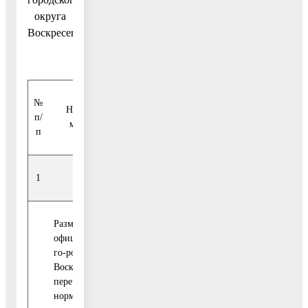
округа
Воскресенск
№
Срок
Наименование
Ответственный
п/
реализации
мероприятия
исполнитель
п
мероприятия
1
2
3
4
Размещение на
официальном сайте
го-родского округа
Воскресенск
перечней
нормативных
Отдел