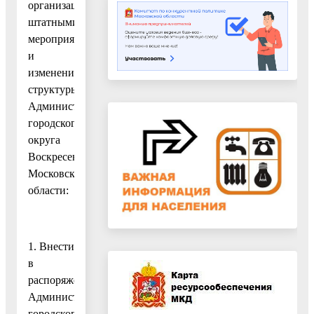
организационно-
штатными
мероприятиями
и
изменением
структуры
Администрации
городского
округа
Воскресенск
Московской
области:
1. Внести
в
распоряжение
Администрации
городского