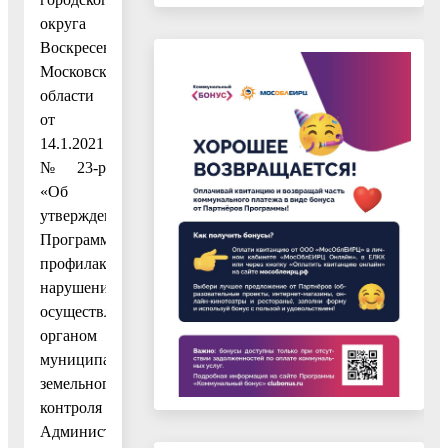
округа
Воскресенск
Московской
области
от
14.1.2021
№ 23-р
«Об
утверждении
Программы
профилактики
нарушений,
осуществляемой
органом
муниципального
земельного
контроля
Администрации