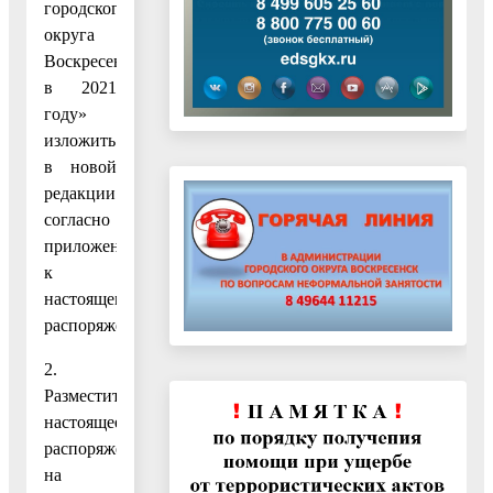
городского
округа
Воскресенск
в 2021
году»
изложить
в новой
редакции
согласно
приложению,
к
настоящему
распоряжению.
2.
Разместить
настоящее
распоряжение
на