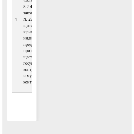
частями 5 - 7 статьи
муниципальных
8.2 Федерального
контролей
IV квартал
закона от 26.12.2008
Администрации
(по мере
4
№ 294-ФЗ «О за-
городского
необходи-
щите прав
округа
мости)
юридических лиц и
Воскресенск
индиви-дуальных
Московской
предпринимателей
области
при осу-
ществлении
государственного
контроля (надзора)
и муниципального
контроля»