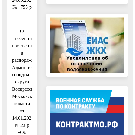
№ _755-р
О
внесении
изменения
в
распоряжение
Администрации
городского
округа
Воскресенск
Московской
области
от
14.01.2021
№ 23-р
«Об