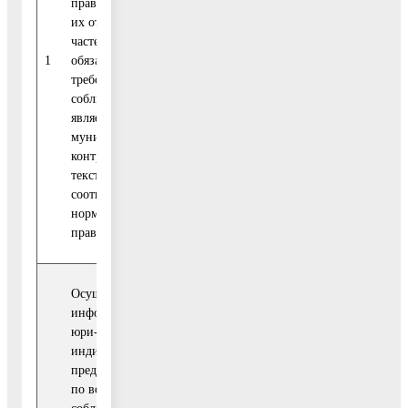
правовых актов или
муниципального
их отдельных
земельного
частей, содержащих
контроля
1
обяза-тельные
1 квартал
управления
требования, оценка
земельно-иму-
соблюдения которых
щественных
является предметом
отношений
муници-пального
контроля, а также
текстов,
соответствующих
нормативных
право-вых актов
Осуществление
информирования
юри-дических лиц,
индивидуальных
пред-принимателей
по вопросам