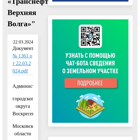
«Транснефть-
Верхняя
Волга»"
22.03.2024
Документ:
№ 1361 о
т 22.03.2
024.pdf
Администрация
городского
округа
Воскресенск
Московской
области