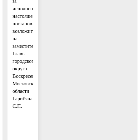
за
исполнением
настоящего
постановления
возложить
на
заместителя
Главы
городского
округа
Воскресенск
Московской
области
Гарибяна
С.П.