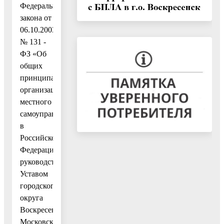
Федерального
закона от
06.10.2003
№ 131 -
ФЗ «Об
общих
принципах
организации
местного
самоуправления
в
Российской
Федерации»,
руководствуясь
Уставом
городского
округа
Воскресенск
Московской