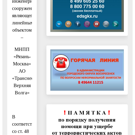
инженерного
сооружения,
являющегося
линейным
объектом
–
МНПП
«Рязань-
Москва»
АО
«Транснефть-
Верхняя
Волга»
В
соответствии
со ст. 48