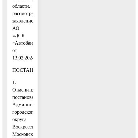
области,
рассмотрев
заявление
АО
«ДСК
«Автобан»
от
13.02.2024,
ПОСТАНОВЛЯЮ:
1.
Отменить
постановление
Администрации
городского
округа
Воскресенск
Московской