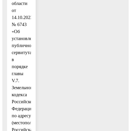
области
от
14.10.2023
№ 6743
«Об
установлении
публичного
сервитута
в
порядке
главы
V.7.
Земельного
кодекса
Российской
Федерации
по адресу
(местоположение):
Российская