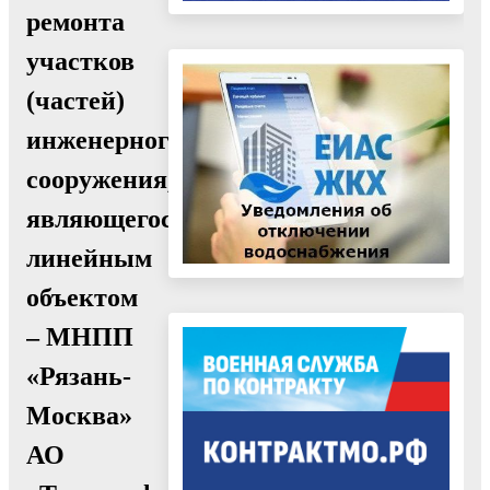
ремонта
участков
(частей)
инженерного
сооружения,
являющегося
линейным
объектом
– МНПП
«Рязань-
Москва»
АО