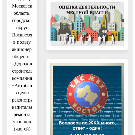
Московская
область,
городской
округ
Воскресенск,
в пользу
акционерного
общества
«Дорожно-
строительная
компания
«Автобан»,
в целях
реконструкции,
капитального
ремонта
участков
(частей)