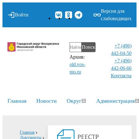
Версия для
Войти
слабовидящих
+7 (496)
Поиск
442-04-50
Архив:
+7 (496)
old.vos-
442-06-66
mo.ru
Контакты⁠
Главная
Новости
Округ
Администрация
Главная
Документы