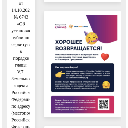
от
14.10.2023
№ 6743
«Об
установлении
публичного
сервитута
в
порядке
главы
V.7.
Земельного
кодекса
Российской
Федерации
по адресу
(местоположение):
Российская
Федерация,