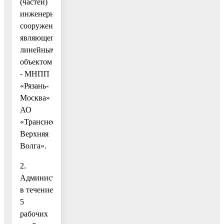
(частей)
инженерного
сооружения,
являющегося
линейным
объектом
- МНПП
«Рязань-
Москва»
АО
«Транснефть-
Верхняя
Волга».
2.
Администрации
в течение
5
рабочих