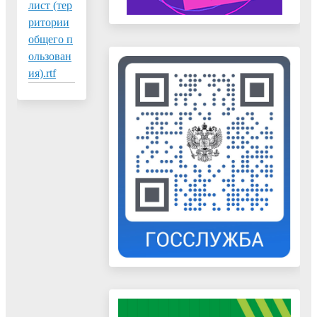
лист (тер
ритории
общего п
ользован
ия).rtf