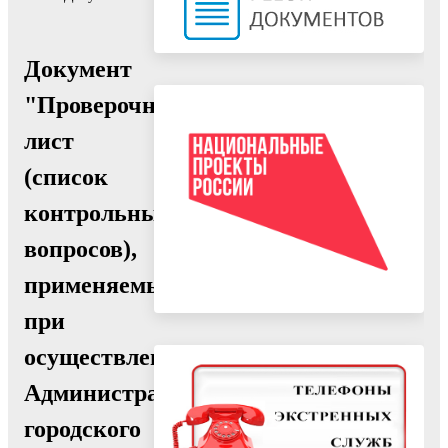
Документ
"Проверочный
лист
(список
контрольных
вопросов),
применяемый
при
осуществлении
Администрацией
городского