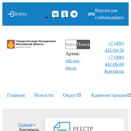
Версия для
Войти
слабовидящих
+7 (496)
Поиск
442-04-50
Архив:
+7 (496)
old.vos-
442-06-66
mo.ru
Контакты⁠
Главная
Новости
Округ
Администрация
Главная
Документы