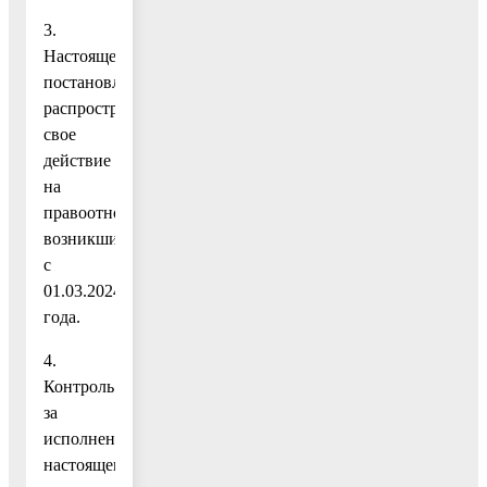
3.
Настоящее
постановление
распространяет
свое
действие
на
правоотношения,
возникшие
с
01.03.2024
года.
4.
Контроль
за
исполнением
настоящего