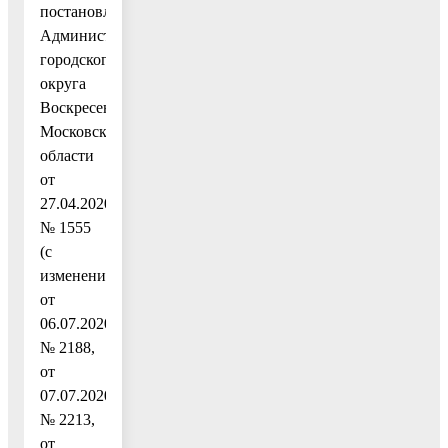
постановлением
Администрации
городского
округа
Воскресенск
Московской
области
от
27.04.2020
№ 1555
(с
изменениями
от
06.07.2020
№ 2188,
от
07.07.2020
№ 2213,
от