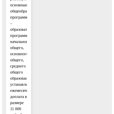
основные
общеобразовательные
программы
–
образовательные
программы
начального
общего,
основного
общего,
среднего
общего
образования,
устанавливается
ежемесячная
доплата в
размере
11 000