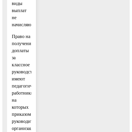
виды
выплат
не
начисляются.
Право на
получение
доплаты
за
классное
руководство
имеют
педагогические
работники,
на
которых
приказом
руководителя
организации