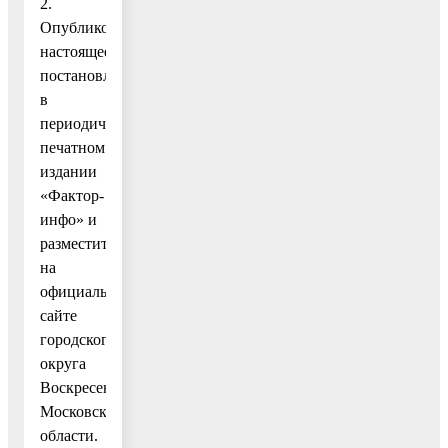
2.
Опубликовать
настоящее
постановление
в
периодическом
печатном
издании
«Фактор-
инфо» и
разместить
на
официальном
сайте
городского
округа
Воскресенск
Московской
области.