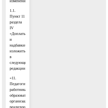
изменение:
1.1.
Пункт 11
раздела
IV
«Доплаты
и
надбавки»
изложить
в
следующей
редакции:
«11.
Педагогическим
работникам
образовательных
организаций,
реализующих