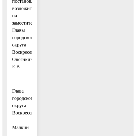
постановления
возложить
на
заместителя
Главы
городского
округа
Воскресенск
Овсянкину
Е.В.
Глава
городского
округа
Воскресенск
А.В.
Малкин