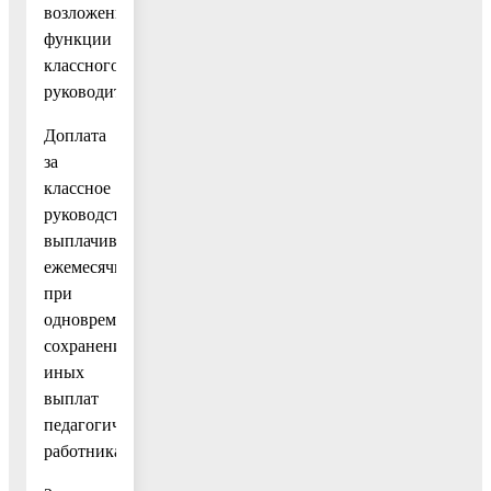
возложены
функции
классного
руководителя.
Доплата
за
классное
руководство
выплачивается
ежемесячно
при
одновременном
сохранении
иных
выплат
педагогическим
работникам.».