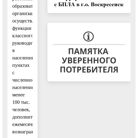
образовательных
организаций,
осуществляющим
функции
классного
руководителя
в
населенных
пунктах
с
численностью
населения
‎менее
100 тыс.
человек,
дополнительного
ежемесячного
вознаграждения