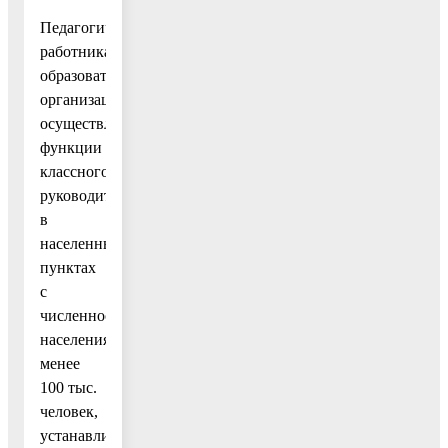
Педагогическим
работникам
образовательных
организаций,
осуществляющим
функции
классного
руководителя
в
населенных
пунктах
с
численностью
населения
‎менее
100 тыс.
человек,
устанавливается