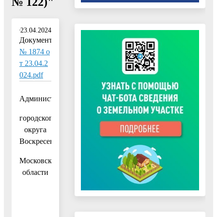
№ 122)"
23.04.2024
Документ:
№ 1874 о
т 23.04.2
024.pdf
Администрация
городского
округа
Воскресенск
Московской
области