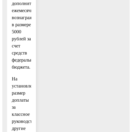
дополнительное
ежемесячное
вознаграждение
в размере
5000
рублей за
счет
средств
федерального
бюджета.
На
установленный
размер
доплаты
за
классное
руководство
другие