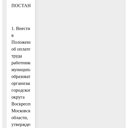
ПОСТАНОВЛЯЮ:
1. Внести
в
Положение
об оплате
труда
работников
муниципальных
образовательных
организаций
городского
округа
Воскресенск
Московской
области,
утвержденное