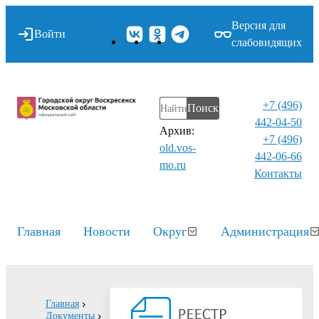
Версия для
Войти
слабовидящих
+7 (496)
Поиск
442-04-50
Архив:
+7 (496)
old.vos-
442-06-66
mo.ru
Контакты⁠
Главная
Новости
Округ
Администрация
Главная
Документы