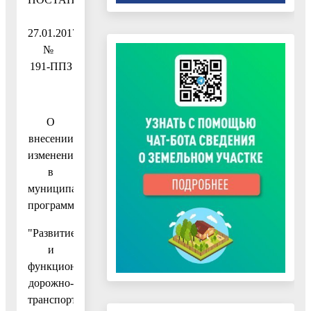
27.01.2017
№
191-ППЗ
О
внесении
изменений
в
муниципальную
программу
"Развитие
и
функционирование
дорожно-
транспортного