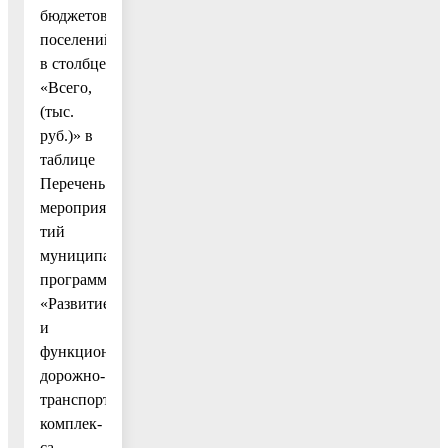
бюджетов
поселений»
в столбце
«Всего,
(тыс.
руб.)» в
таблице
Перечень
мероприя-
тий
муниципальной
программы
«Развитие
и
функционирование
дорожно-
транспортного
комплек-
са