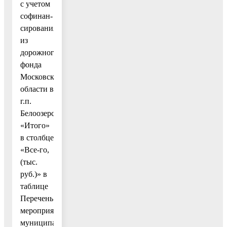
с учетом
софинан-
сирования
из
дорожного
фонда
Московской
области в
г.п.
Белоозерский»
«Итого»
в столбце
«Все-го,
(тыс.
руб.)» в
таблице
Перечень
мероприятий
муниципальной