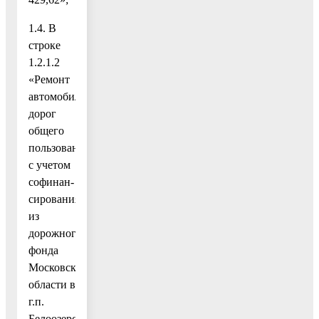
1.4. В
строке
1.2.1.2
«Ремонт
автомобильных
дорог
общего
пользования
с учетом
софинан-
сирования
из
дорожного
фонда
Московской
области в
г.п.
Белоозерский»