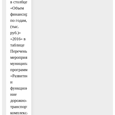
в столбце
«Объем
финансирования
по годам,
(тыс.
руб.)»
«2016» в
таблице
Перечень
мероприятий
муниципальной
программы
«Развитие
и
функционирова-
ние
дорожно-
транспортного
комплекса