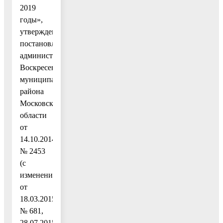
2019
годы»,
утвержденную
постановлением
администрации
Воскресенского
муниципального
района
Московской
области
от
14.10.2014
№ 2453
(с
изменениями
от
18.03.2015
№ 681,
28.07.2015