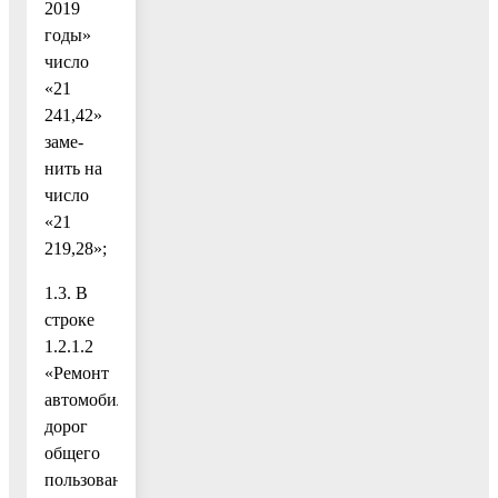
2019
годы»
число
«21
241,42»
заме-
нить на
число
«21
219,28»;
1.3. В
строке
1.2.1.2
«Ремонт
автомобильных
дорог
общего
пользования