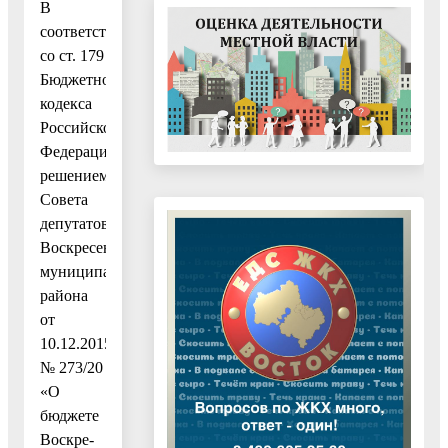
В
соответствии
со ст. 179
Бюджетного
кодекса
Российской
Федерации,
решением
Совета
депутатов
Воскресенского
муниципального
района
от
10.12.2015
№ 273/20
«О
бюджете
Воскре-