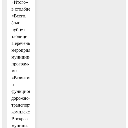
«Итого»
в столбце
«Всего,
(тыс.
руб.)» в
таблице
Перечень
мероприятий
муниципальной
програм-
мы
«Развитие
и
функционирование
дорожно-
транспортного
комплекса
Воскресенского
муници-