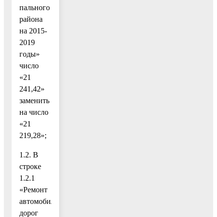
пального
района
на 2015-
2019
годы»
число
«21
241,42»
заменить
на число
«21
219,28»;
1.2. В
строке
1.2.1
«Ремонт
автомобильных
дорог