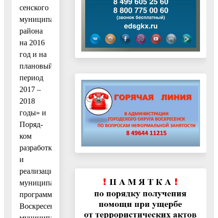
сенского
муниципального
района
на 2016
год и на
плановый
период
2017 –
2018
годы» и
Поряд-
ком
разработки
и
реализации
муниципальных
программ
Воскресенского
муниципального