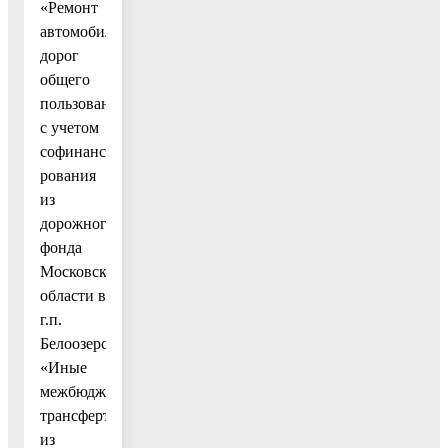
«Ремонт
автомобильных
дорог
общего
пользования
с учетом
софинанси-
рования
из
дорожного
фонда
Московской
области в
г.п.
Белоозерский»
«Иные
межбюджетные
трансферты
из