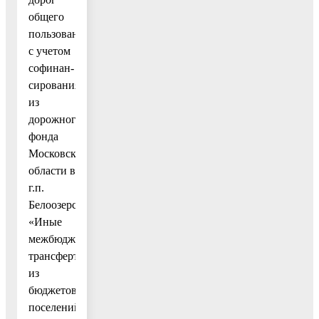
общего
пользования
с учетом
софинан-
сирования
из
дорожного
фонда
Московской
области в
г.п.
Белоозерский»
«Иные
межбюджетные
трансферты
из
бюджетов
поселений»