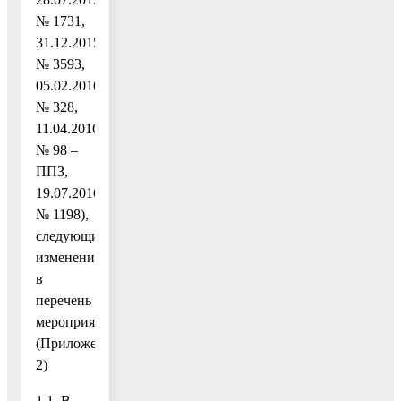
№ 1731,
31.12.2015
№ 3593,
05.02.2016
№ 328,
11.04.2016
№ 98 –
ППЗ,
19.07.2016
№ 1198),
следующие
изменения
в
перечень
мероприятий
(Приложение
2)
1.1. В