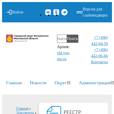
Версия для
Войти
слабовидящих
+7 (496)
Поиск
442-04-50
Архив:
+7 (496)
old.vos-
442-06-66
mo.ru
Контакты⁠
Главная
Новости
Округ
Администрация
Главная
Документы