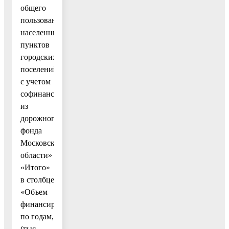
общего
пользования
населенных
пунктов
городских
поселений
с учетом
софинансирования
из
дорожного
фонда
Московской
области»
«Итого»
в столбце
«Объем
финансирования
по годам,
(тыс.