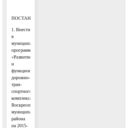
ПОСТАНОВЛЯЮ:
1. Внести
в
муниципальную
программу
«Развитие
и
функционирование
дорожно-
тран-
спортного
комплекса
Воскресенского
муниципального
района
на 2015-