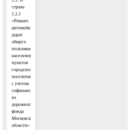
строке
1.2.1
«Ремонт
автомобильных
дорог
общего
пользования
населенных
пунктов
городских
поселений
с учетом
софинансирования
из
дорожного
фонда
Московской
области»