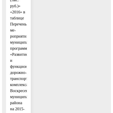
руб.)»
«2016» в
таблице
Перечень
ме-
роприятий
муниципальной
программы
«Развитие
и
функционирование
дорожно-
транспортного
комплекса
Воскресенского
муниципального
района
на 2015-