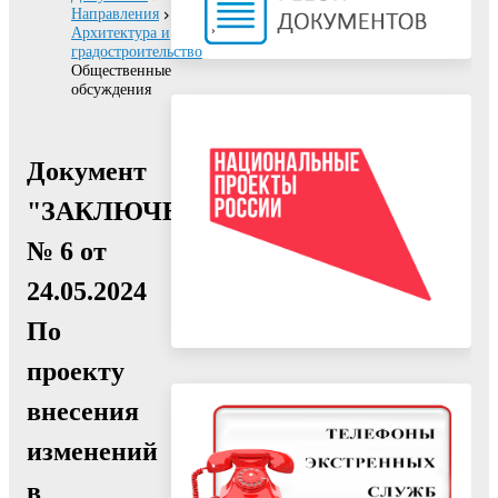
Направления
Архитектура и
градостроительство
Общественные
обсуждения
Документ
"ЗАКЛЮЧЕНИЕ
№ 6 от
24.05.2024
По
проекту
внесения
изменений
в