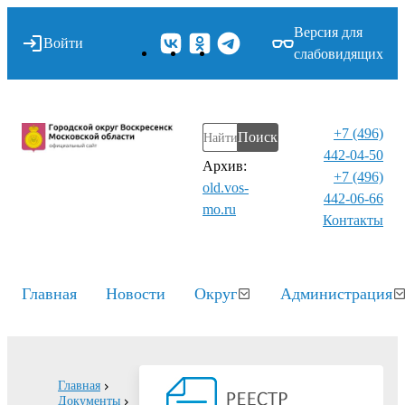
Версия для
Войти
слабовидящих
+7 (496)
Поиск
442-04-50
Архив:
+7 (496)
old.vos-
442-06-66
mo.ru
Контакты⁠
Главная
Новости
Округ
Администрация
Главная
Документы