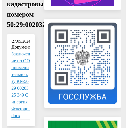
кадастровым
номером
50:29:0020325:349"
27.05.2024
Документ:
Заключен
ие по ОО
примени
тельно к
зу К№50
29 00203
25 349 С
инергия
Фэктори.
docx