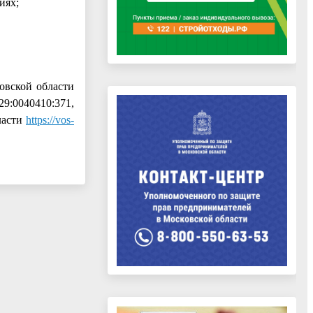
иях;
овской области
:0040410:371,
ласти
https://vos-