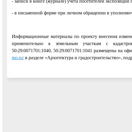
- записи в книге (журнале) учета посетителей экспозици
- в письменной форме при личном обращении в уполномо
Информационные материалы по проекту внесения измене
применительно к земельным участкам с кадастровым
50:29:0071701:1040, 50:29:0071701:1041 размещены на о
mo.ru/
в разделе «Архитектура и градостроительство», по