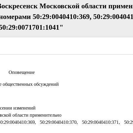
Воскресенск Московской области примен
мерами 50:29:0040410:369, 50:29:004041
 50:29:0071701:1041"
Оповещение
ле общественных обсуждений
есении изменений
овской области применительно
0040410:369, 50:29:0040410:370, 50:29:0040410:371, 50:29