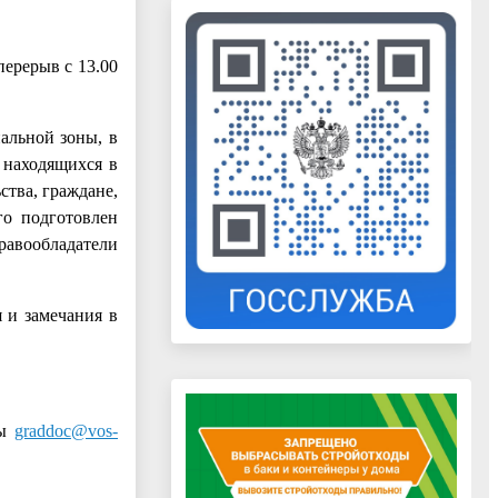
перерыв с 13.00
альной зоны, в
 находящихся в
ства, граждане,
го подготовлен
равообладатели
 и замечания в
ты
graddoc@vos-