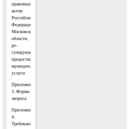
правовых
актов
Российской
Федерации,
Московской
области,
ре-
гулирующих
предоставление
муниципальной
услуги
Приложение
3. Форма
запроса
Приложение
4.
Требования