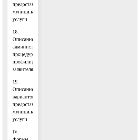
предоставления
муниципальной
услуги
18.
Описание
административной
процедуры
профилирования
заявителя
19.
Описание
вариантов
предоставления
муниципальной
услуги
IV.
Формы