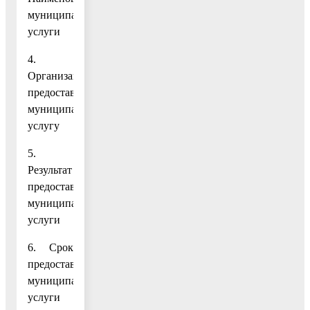
муниципальной
услуги
4.
Организация,
предоставляющая
муниципальную
услугу
5.
Результат
предоставления
муниципальной
услуги
6. Срок
предоставления
муниципальной
услуги