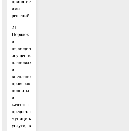
принятием
ими
решений
21.
Порядок
и
периодичность
осуществления
плановых
и
внеплановых
проверок
полноты
и
качества
предоставления
муниципальной
услуги, в