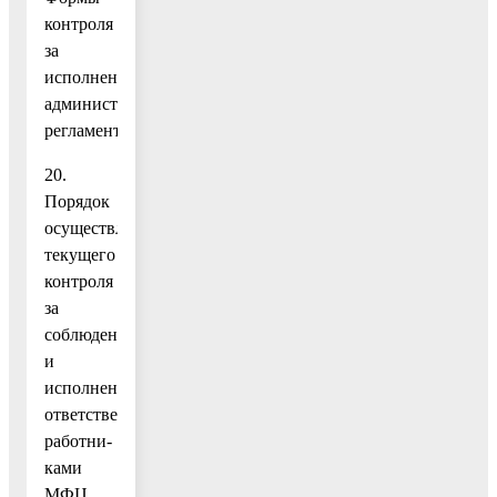
контроля
за
исполнением
административного
регламента
20.
Порядок
осуществления
текущего
контроля
за
соблюдением
и
исполнением
ответственными
работни-
ками
МФЦ