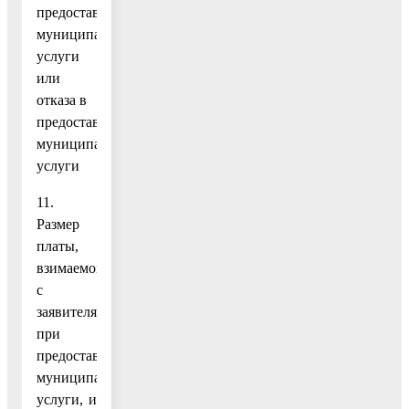
предоставления
муниципальной
услуги
или
отказа в
предоставлении
муниципальной
услуги
11.
Размер
платы,
взимаемой
с
заявителя
при
предоставлении
муниципальной
услуги, и