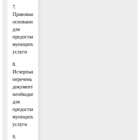
7.
Правовые
основания
для
предоставления
муниципальной
услуги
8.
Исчерпывающий
перечень
документов,
необходимых
для
предоставления
муниципальной
услуги
9.