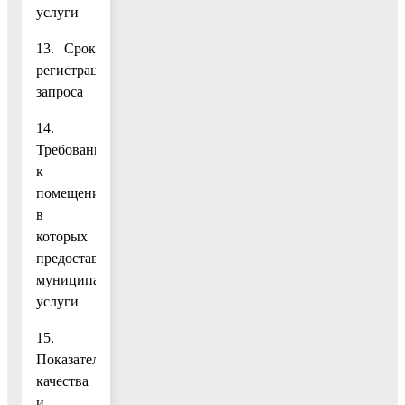
услуги
13. Срок
регистрации
запроса
14.
Требования
к
помещениям,
в
которых
предоставляются
муниципальные
услуги
15.
Показатели
качества
и