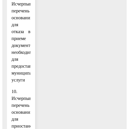
Исчерпывающий
перечень
оснований
для
отказа в
приеме
документов,
необходимых
для
предоставления
муниципальной
услуги
10.
Исчерпывающий
перечень
оснований
для
приостановления