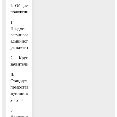
I. Общие
положения
1.
Предмет
регулирования
административного
регламента
2. Круг
заявителей
II.
Стандарт
предоставления
муниципальной
услуги
3.
Наименование