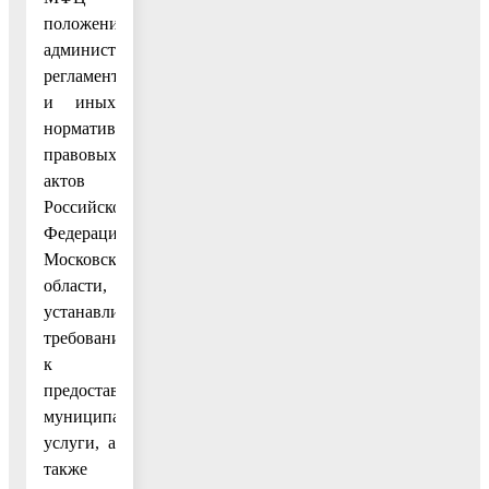
положений
административного
регламента
и иных
нормативных
правовых
актов
Российской
Федерации,
Московской
области,
устанавливающих
требования
к
предоставлению
муниципальной
услуги, а
также