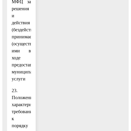
МФЦ за
решения
и
действия
(бездействие),
принимаемые
(осуществляемые)
ими в
ходе
предоставления
муниципальной
услуги
23.
Положения,
характеризующие
требования
к
порядку