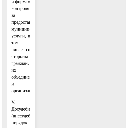
и формам
контроля
за
предоставлением
муниципальной
услуги, в
том
числе со
стороны
граждан,
их
объединений
и
организаций
V.
Досудебный
(внесудебный)
порядок