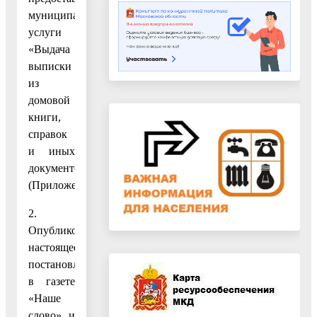
муниципальной
услуги
«Выдача
выписки
из
домовой
книги,
справок
и иных
документов».
(Приложение.)
2.
Опубликовать
настоящее
постановление
в газете
«Наше
слово» и