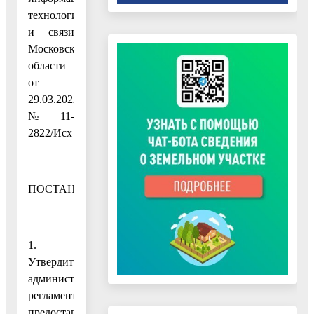
технологий
и связи
Московской
области
от
29.03.2022
№ 11-
2822/Исх
ПОСТАНОВЛЯЮ:
1.
Утвердить
административный
регламент
предоставления