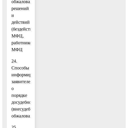
обжалования
решений
и
действий
(бездействия)
МФЦ,
работников
МФЦ
24.
Способы
информирования
заявителей
о
порядке
досудебного
(внесудебного)
обжалования
25.