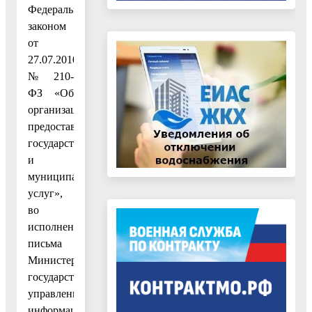
Федеральным
законом
от
27.07.2010
№ 210-
ФЗ «Об
организации
предоставления
государственных
и
муниципальных
услуг»,
во
исполнение
письма
Министерства
государственного
управления
информационных