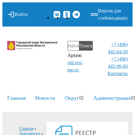
Версия для
Войти
слабовидящих
+7 (496)
Поиск
442-04-50
Архив:
+7 (496)
old.vos-
442-06-66
mo.ru
Контакты⁠
Главная
Новости
Округ
Администрация
Главная
Документы