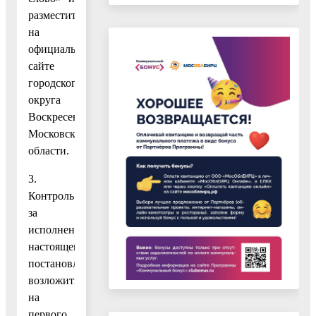
разместить
на
официальном
сайте
городского
округа
Воскресенск
Московской
области.
3.
Контроль
за
исполнением
настоящего
постановления
возложить
на
первого