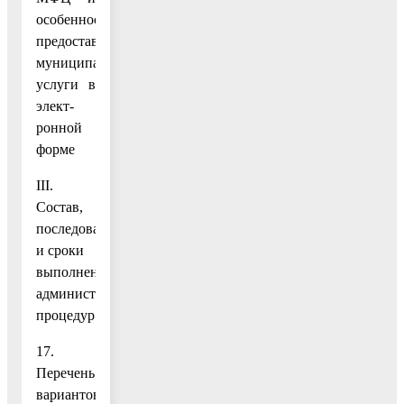
особенности
предоставления
муниципальной
услуги в
элект-
ронной
форме
III.
Состав,
последовательность
и сроки
выполнения
административных
процедур
17.
Перечень
вариантов