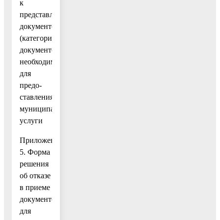
к
представлению
документов
(категорий
документов),
необходимых
для
предо-
ставления
муниципальной
услуги
Приложение
5. Форма
решения
об отказе
в приеме
документов,необходимых
для