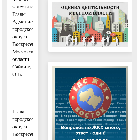
заместителя
Главы
Администрации
городского
округа
Воскресенск
Московской
области
Сайкину
О.В.
Глава
городского
округа
Воскресенск