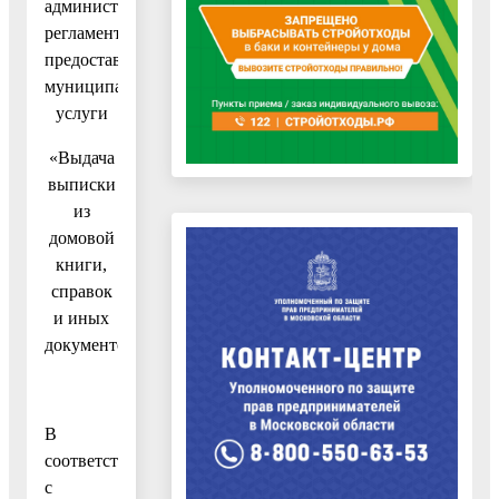
административного
регламента
предоставления
муниципальной
услуги
«Выдача
выписки
из
домовой
книги,
справок
и иных
документов»
В
соответствии
с