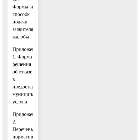
Формы и
способы
подачи
заявителями
жалобы
Приложение
1. Форма
решения
об отказе
в
предоставлении
муниципальной
услуги
Приложение
2.
Перечень
нормативных