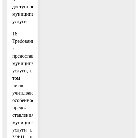
доступности
муниципальной
услуги
16.
Требования
к
предоставлению
муниципальной
услуги, в
том
числе
учитывающие
особенности
предо-
ставления
муниципальной
услуги в
МФЦ и