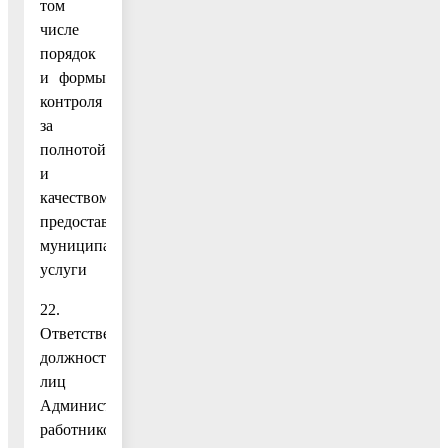
том
числе
порядок
и формы
контроля
за
полнотой
и
качеством
предоставления
муниципальной
услуги
22.
Ответственность
должностных
лиц
Администрации,
работников