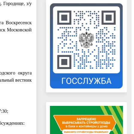
. Городище, з/у
га Воскресенск
нск Московской
одского округа
альный вестник
:30;
бсуждениях: