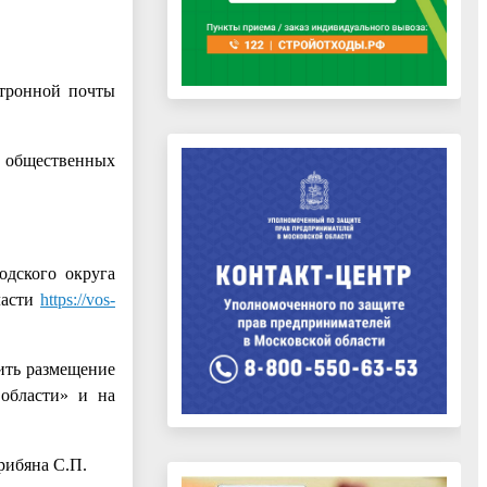
ктронной почты
 общественных
одского округа
ласти
https://vos-
ить размещение
 области» и на
рибяна С.П.