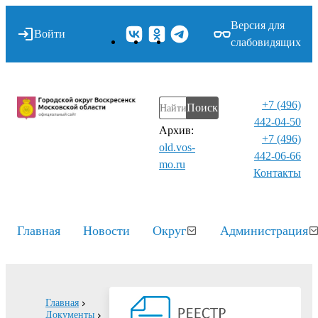
Версия для
Войти
слабовидящих
+7 (496)
Поиск
442-04-50
Архив:
+7 (496)
old.vos-
442-06-66
mo.ru
Контакты⁠
Главная
Новости
Округ
Администрация
Главная
Документы