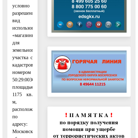
условно
разрешенный
вид
использования
«магазины»
для
земельного
участка с
кадастровым
номером
50:29:0030102:4114,
площадью
1175 кв.
м,
расположенного
по
адресу:
Московская