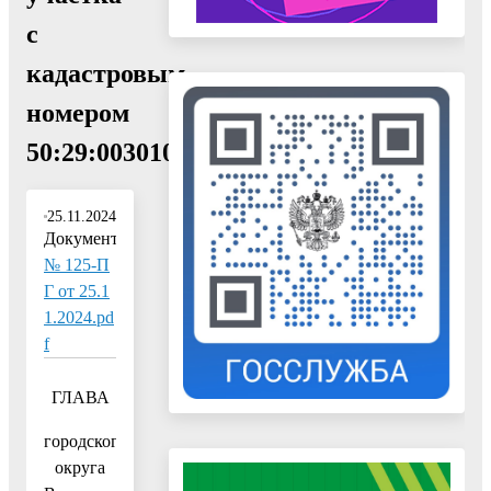
с
кадастровым
номером
50:29:0030102:4114"
25.11.2024
Документ:
№ 125-П
Г от 25.1
1.2024.pd
f
ГЛАВА
городского
округа