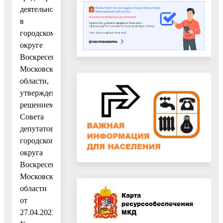
деятельности
в
городском
округе
Воскресенск
Московской
области,
утвержденным
решением
Совета
депутатов
городского
округа
Воскресенск
Московской
области
от
27.04.2023