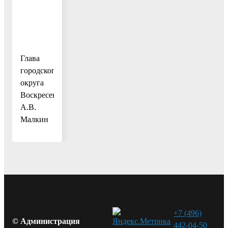
Глава
городского
округа
Воскресенск
А.В.
Малкин
+7 (496)
© Администрация
442-04-50