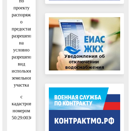
по
проекту
распоряжения
о
предоставлении
разрешения
на
условно
разрешенный
вид
использования
земельного
участка
с
кадастровым
номером
50:29:0030102:4114