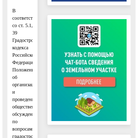
В
соответствии
со ст. 5.1,
39
Градостроительного
кодекса
Российской
Федерации,
Положением
об
организации
и
проведении
общественных
обсуждений
по
вопросам
градостроительной