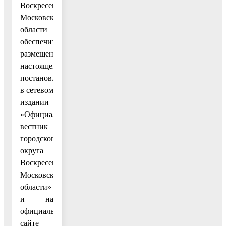
Воскресенск
Московской
области
обеспечить
размещение
настоящего
постановления
в сетевом
издании
«Официальный
вестник
городского
округа
Воскресенск
Московской
области»
и на
официальном
сайте