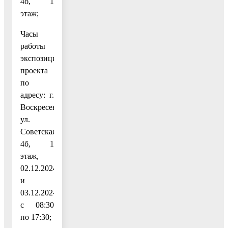
4б, 1
этаж;
Часы
работы
экспозиции
проекта
по
адресу: г.
Воскресенск,
ул.
Советская,
4б, 1
этаж,
02.12.2024
и
03.12.202–
с 08:30
по 17:30;