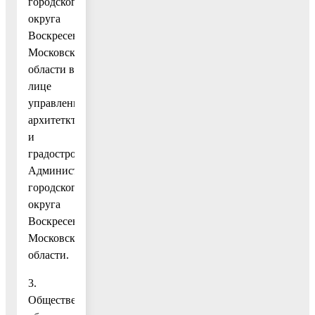
городского
округа
Воскресенск
Московской
области в
лице
управления
архитетктуры
и
градостроительства
Администрации
городского
округа
Воскресенск
Московской
области.
3.
Общественные