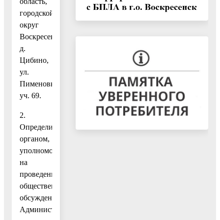
область,
городской
округ
Воскресенск,
д.
Цибино,
ул.
Пименовка,
уч. 69.
2.
Определить
органом,
уполномоченным
на
проведение
общественных
обсуждений,
Администрацию