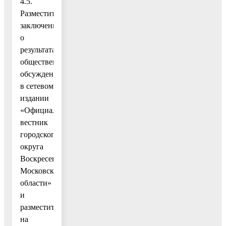
4.5.
Разместить
заключение
о
результатах
общественных
обсуждений
в сетевом
издании
«Официальный
вестник
городского
округа
Воскресенск
Московской
области»
и
разместить
на