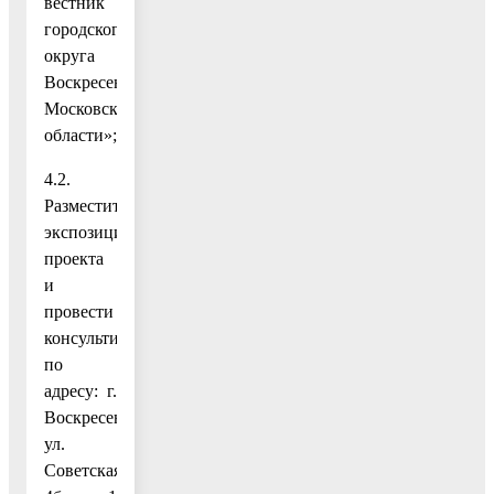
вестник
городского
округа
Воскресенск
Московской
области»;
4.2.
Разместить
экспозицию
проекта
и
провести
консультирование
по
адресу: г.
Воскресенск,
ул.
Советская,