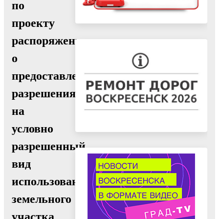
по
проекту
распоряжения
о
предоставлении
разрешения
на
условно
разрешенный
вид
использования
земельного
участка