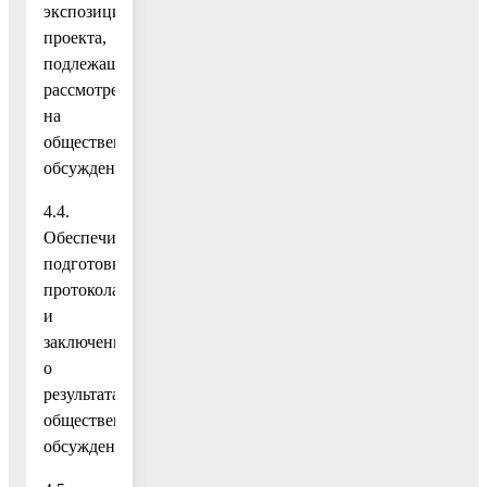
экспозиции
проекта,
подлежащего
рассмотрению
на
общественных
обсуждениях;
4.4.
Обеспечить
подготовку
протокола
и
заключения
о
результатах
общественных
обсуждений;