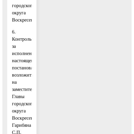
городского
округа
Воскресенск.
6.
Контроль
за
исполнением
настоящего
постановления
возложить
на
заместителя
Главы
городского
округа
Воскресенск
Гарибяна
С.П.