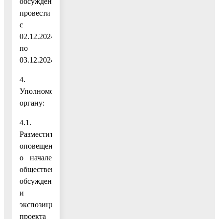
обсуждения
провести
с
02.12.2024
по
03.12.2024.
4.
Уполномоченному
органу:
4.1.
Разместить
оповещение
о начале
общественных
обсуждений
и
экспозицию
проекта