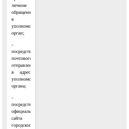
личном
обращении
в
уполномоченный
орган;
-
посредством
почтового
отправления
в адрес
уполномоченного
органа;
-
посредством
официального
сайта
городского