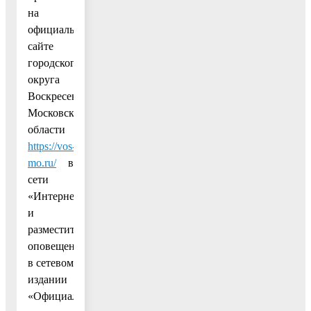
на
официальном
сайте
городского
округа
Воскресенск
Московской
области
https://vos-
mo.ru/
в
сети
«Интернет»
и
разместить
оповещение
в сетевом
издании
«Официальный