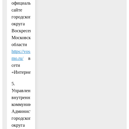
официальном
сайте
городского
округа
Воскресенск
Московской
области
https://vos-
mo.ru/
в
сети
«Интернет».
5.
Управлению
внутренних
коммуникаций
Администрации
городского
округа