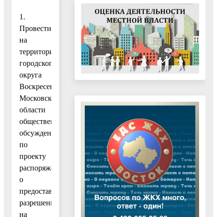
1.
Провести
на
территории
городского
округа
Воскресенск
Московской
области
общественные
обсуждения
по
проекту
распоряжения
о
предоставлении
разрешения
на