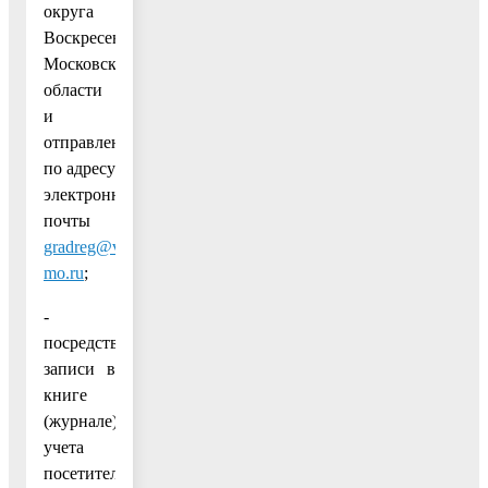
округа
Воскресенск
Московской
области
и
отправления
по адресу
электронной
почты
gradreg@vos-
mo.ru
;
-
посредством
записи в
книге
(журнале)
учета
посетителей