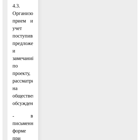
4.3.
Организовать
прием и
учет
поступивших
предложений
и
замечаний
по
проекту,
рассматриваемому
на
общественных
обсуждениях:
- в
письменной
форме
при