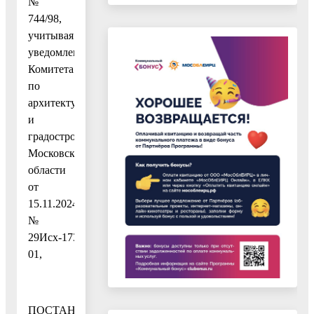
№
744/98,
учитывая
уведомление
Комитета
по
архитектуре
и
градостроительству
Московской
области
от
15.11.2024
№
29Исх-17345/06-
01,
ПОСТАНОВЛЯЮ: