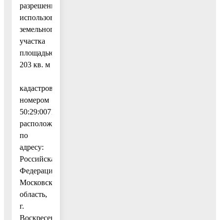
разрешенного
использования
земельного
участка
площадью
203 кв. м
с
кадастровым
номером
50:29:0071604:374,
расположенного
по
адресу:
Российская
Федерация,
Московская
область,
г.
Воскресенск,