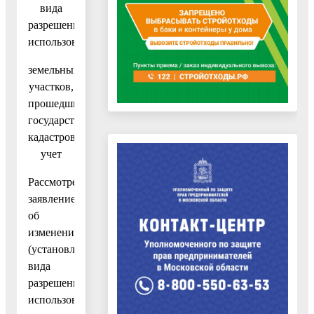
вида
разрешенного
использования
земельных
участков,
прошедших
государственный
кадастровый
учет
Рассмотрев
заявление
об
изменении
(установлении)
вида
разрешенного
использования