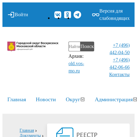
Версия для
Войти
слабовидящих
+7 (496)
Поиск
442-04-50
Архив:
+7 (496)
old.vos-
442-06-66
mo.ru
Контакты⁠
Главная
Новости
Округ
Администрация
Главная
Документы