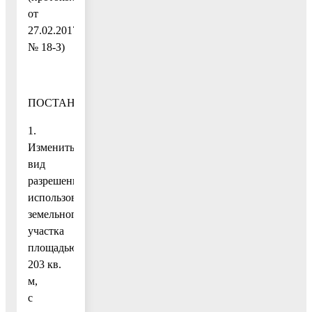
от
27.02.2017
№ 18-З)
ПОСТАНОВЛЯЮ:
1.
Изменить
вид
разрешенного
использования
земельного
участка
площадью
203 кв.
м,
с