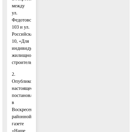
между
ул.
Федотовская,
103 и ул.
Российская,
10, «Для
индивидуального
жилищного
строительства».
2.
Опубликовать
настоящее
постановление
в
Воскресенской
районной
газете
«Наше