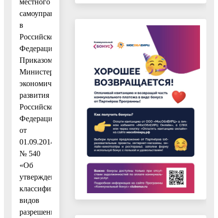
местного
самоуправления
в
Российской
Федерации»,
Приказом
Министерства
экономического
развития
Российской
Федерации
от
01.09.2014
№ 540
«Об
утверждении
классификатора
видов
разрешенного