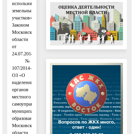
использования
земельных
участков»,
Законом
Московской
области
от
24.07.2014
№
107/2014-
ОЗ «О
наделении
органов
местного
самоуправления
муниципальных
образований
Московской
области