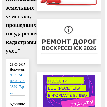
земельных
участков,
прошедших
государственный
кадастровый
учет"
29.03.2017
Документ:
№ 717-П
ПЗ от 29.
032017.p
df
Администрация