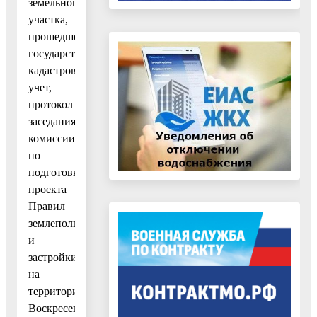
земельного
участка,
прошедшего
государственный
кадастровый
учет,
протокол
заседания
комиссии
по
подготовке
проекта
Правил
землепользования
и
застройки
на
территории
Воскресенского