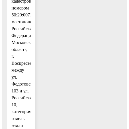
кадастровым
номером
50:29:0071604:374,
местоположение:
Российская
Федерация,
Московская
область,
г.
Воскресенск,
между
ул.
Федотовская,
103 и ул.
Российская,
10,
категория
земель –
земли