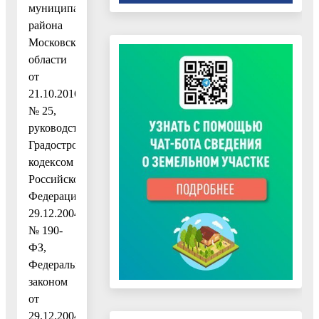
муниципального
района
Московской
области
от
21.10.2016
№ 25,
руководствуясь
Градостроительным
кодексом
Российской
Федерации
29.12.2004
№ 190-
ФЗ,
Федеральным
законом
от
29.12.2004