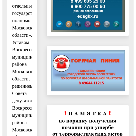
отдельными
государственными
полномочиями
Московской
области»,
Уставом
Воскресенского
муниципального
района
Московской
области,
решением
Совета
депутатов
Воскресенского
муниципального
района
Московской