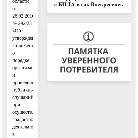
области
от
26.02.2016
№ 292/23
«Об
утверждении
Положения
о
порядке
организации
и
проведении
публичных
слушаний
при
осуществлении
градостроительной
деятельности
в