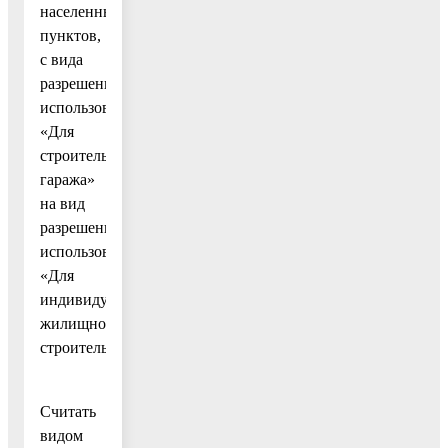
населенных
пунктов,
с вида
разрешенного
использования
«Для
строительства
гаража»
на вид
разрешенного
использования
«Для
индивидуального
жилищного
строительства».
Считать
видом