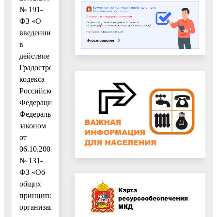
№ 191-
ФЗ «О
введении
в
действие
Градостроительного
кодекса
Российской
Федерации»,
Федеральным
законом
от
06.10.2003
№ 131-
ФЗ «Об
общих
принципах
организации