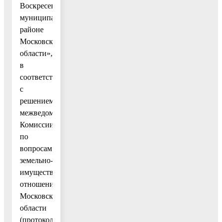
Воскресенском
муниципальном
районе
Московской
области»,
в
соответствии
с
решением
межведомственной
Комиссии
по
вопросам
земельно-
имущественных
отношений
Московской
области
(протокол