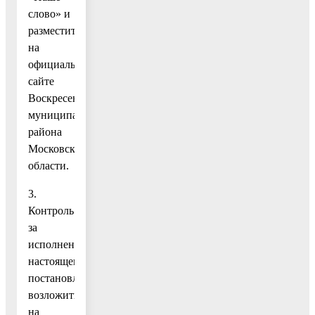
слово» и
разместить
на
официальном
сайте
Воскресенского
муниципального
района
Московской
области.
3.
Контроль
за
исполнением
настоящего
постановления
возложить
на