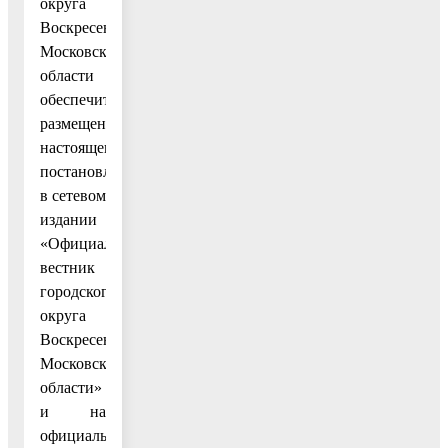
округа
Воскресенск
Московской
области
обеспечить
размещение
настоящего
постановления
в сетевом
издании
«Официальный
вестник
городского
округа
Воскресенск
Московской
области»
и на
официальном