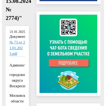
15.08.2024
№
2774)"
21.01.2025
Документ:
№ 73 от 2
1.01.202
5.pdf
Администрация
городского
округа
Воскресенск
Московской
области