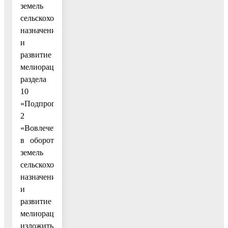
земель
сельскохозяйственного
назначения
и
развитие
мелиорации»
раздела
10
«Подпрограмма
2
«Вовлечение
в оборот
земель
сельскохозяйственного
назначения
и
развитие
мелиорации»
изложить