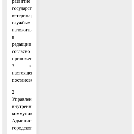
развитие
государственной
ветеринарной
службы»
изложить
в
редакции
согласно
приложению
3 к
настоящему
постановлению.
2.
Управлению
внутренних
коммуникаций
Администрации
городского