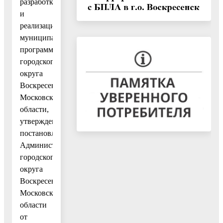
разработки
и
реализации
муниципальных
программ
городского
округа
Воскресенск
Московской
области,
утвержденным
постановлением
Администрации
городского
округа
Воскресенск
Московской
области
от