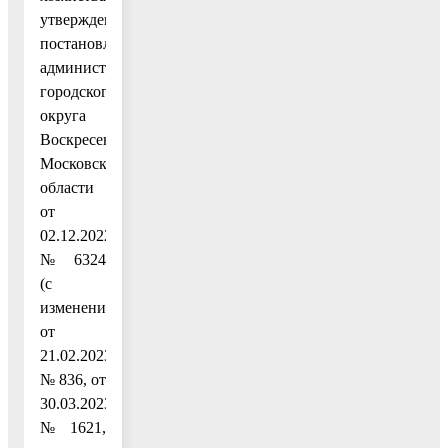
утвержденную
постановлением
администрации
городского
округа
Воскресенск
Московской
области
от
02.12.2022
№ 6324
(с
изменениями
от
21.02.2023
№ 836, от
30.03.2023
№ 1621,