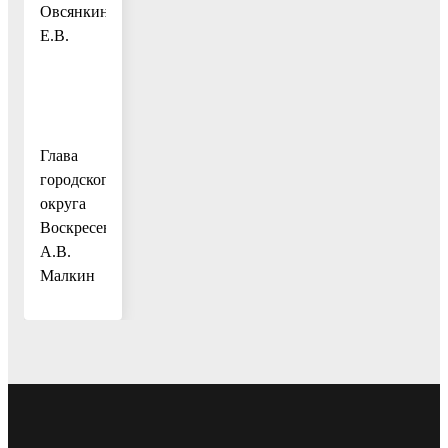
Овсянкину
Е.В.
Глава
городского
округа
Воскресенск
А.В.
Малкин