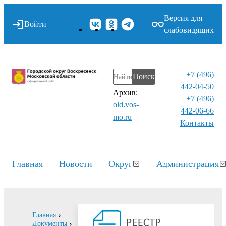
Версия для
Войти
слабовидящих
+7 (496)
Поиск
442-04-50
Архив:
+7 (496)
old.vos-
442-06-66
mo.ru
Контакты⁠
Главная
Новости
Округ
Администрация
Главная
Документы