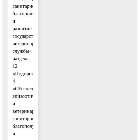
санитарного
благополучия
и
развитие
государственной
ветеринарной
службы»
раздела
12
«Подпрограмма
4
«Обеспечение
эпизоотического
и
ветеринарно-
санитарного
благополучия
и