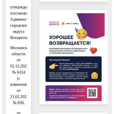
утвержденную
постановлением
Администрации
городского
округа
Воскресенск
Московской
области
от
02.12.2022
№ 6324
(с
изменениями
от
21.02.2023
№ 836,
от