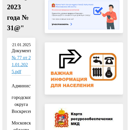
2023
года №
31@"
21.01.2025
Документ:
№ 77 от 2
1.01.202
5.pdf
Администрация
городского
округа
Воскресенск
Московской
области