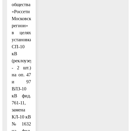
общества
«Россети
Московский
регион»
в целях
установки
СП-10
кВ
(реклоузер
- 2 шт.)
на оп. 47
и 97
ВЛЗ-10
кВ фид.
761-11,
замена
КЛ-10 кВ
№1632
на фид.