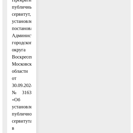
публичный
сервитут,
установленный
постановлением
Администрации
городского
округа
Воскресенск
Московской
области
от
30.09.2024
№ 3163
«Об
установлении
публичного
сервитута
в