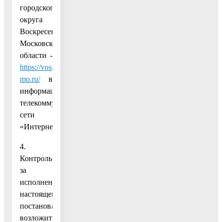
городского
округа
Воскресенск
Московской
области -
https://vos-
mo.ru/
в
информационно-
телекоммуникационной
сети
«Интернет».
4.
Контроль
за
исполнением
настоящего
постановления
возложить