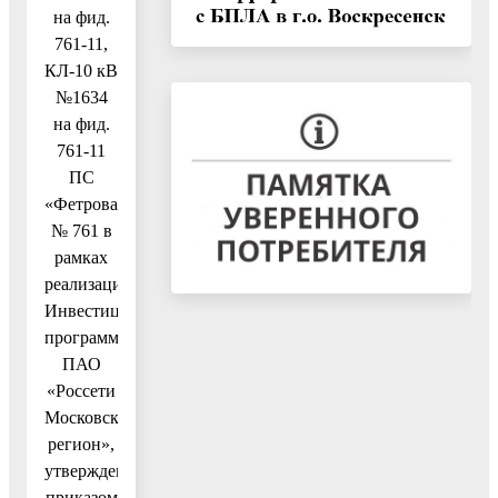
на фид.
761-11,
КЛ-10 кВ
№1634
на фид.
761-11
ПС
«Фетровая»
№ 761 в
рамках
реализации
Инвестиционной
программы
ПАО
«Россети
Московский
регион»,
утвержденной
приказом