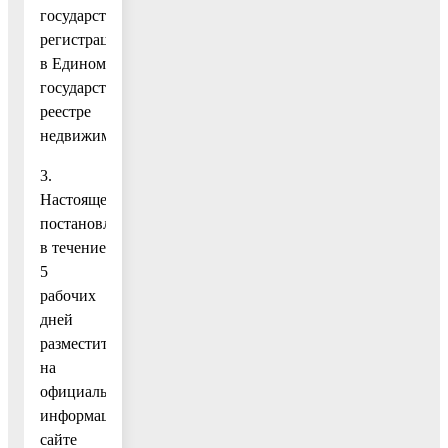
государственной
регистрации
в Едином
государственном
реестре
недвижимости.
3.
Настоящее
постановление
в течение
5
рабочих
дней
разместить
на
официальном
информационном
сайте