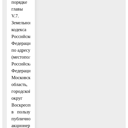
порядке
главы
V.7.
Земельного
кодекса
Российской
Федерации
по адресу
(местоположение):
Российская
Федерация,
Московская
область,
городской
округ
Воскресенск,
в пользу
публичного
акционерного