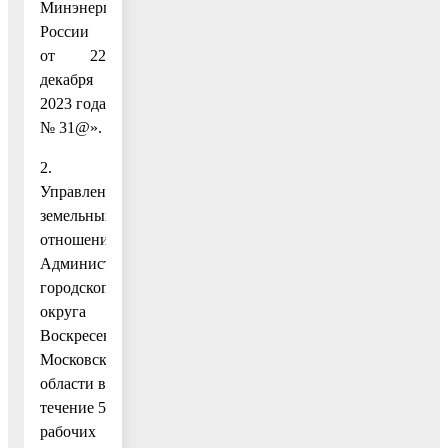
Минэнерго
России
от 22
декабря
2023 года
№ 31@».
2.
Управлению
земельных
отношений
Администрации
городского
округа
Воскресенск
Московской
области в
течение 5
рабочих