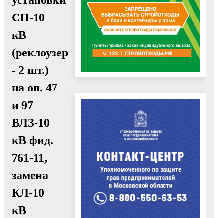
СП-10
кВ
(реклоузер
- 2 шт.)
на оп. 47
и 97
ВЛЗ-10
кВ фид.
761-11,
замена
КЛ-10
кВ