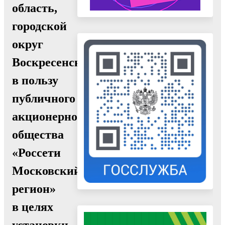
область,
городской
округ
Воскресенск,
в пользу
публичного
акционерного
общества
«Россети
Московский
регион»
в целях
установки