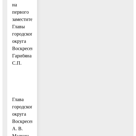
на
первого
заместителя
Главы
городского
округа
Воскресенск
Гарибяна
С.П.
Глава
городского
округа
Воскресенск
А. В.
Малкин