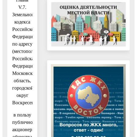
V.7.
Земельного
кодекса
Российской
Федерации
по адресу
(местоположение):
Российская
Федерация,
Московская
область,
городской
округ
Воскресенск,
в пользу
публичного
акционерного
общества