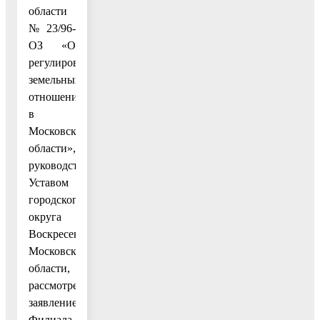
области
№ 23/96-
ОЗ «О
регулировании
земельных
отношений
в
Московской
области»,
руководствуясь
Уставом
городского
округа
Воскресенск
Московской
области,
рассмотрев
заявление
Филиала