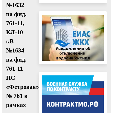
№1632
на фид.
761-11,
КЛ-10
кВ
№1634
на фид.
761-11
ПС
«Фетровая»
№ 761 в
рамках