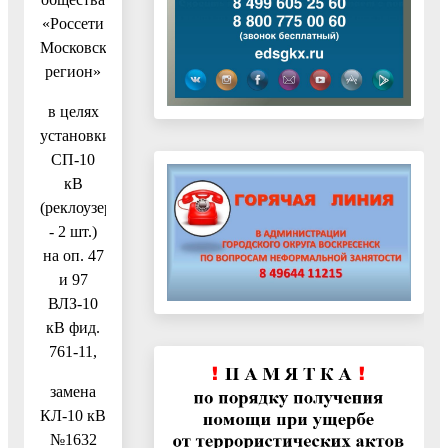
«Россети
Московский
регион»
в целях
установки
СП-10
кВ
(реклоузер
- 2 шт.)
на оп. 47
и 97
ВЛЗ-10
кВ фид.
761-11,
замена
КЛ-10 кВ
№1632