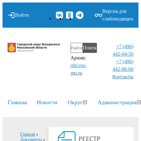
Версия для
Войти
слабовидящих
+7 (496)
Поиск
442-04-50
Архив:
+7 (496)
old.vos-
442-06-66
mo.ru
Контакты⁠
Главная
Новости
Округ
Администрация
Главная
Документы