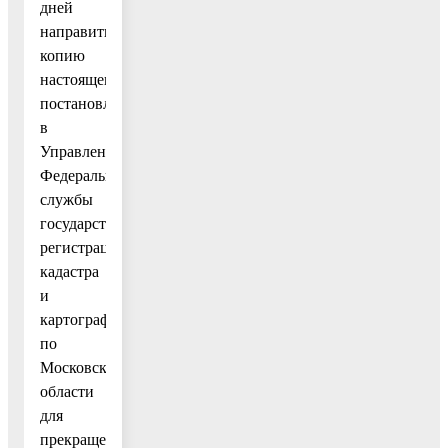
дней
направить
копию
настоящего
постановления
в
Управление
Федеральной
службы
государственной
регистрации,
кадастра
и
картографии
по
Московской
области
для
прекращения