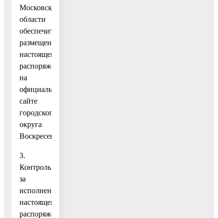
Московской
области
обеспечить
размещение
настоящего
распоряжения
на
официальном
сайте
городского
округа
Воскресенск.
3.
Контроль
за
исполнением
настоящего
распоряжения