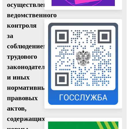
осуществлении
ведомственного
контроля
за
соблюдением
трудового
законодательства
и иных
нормативных
правовых
актов,
содержащих
нормы