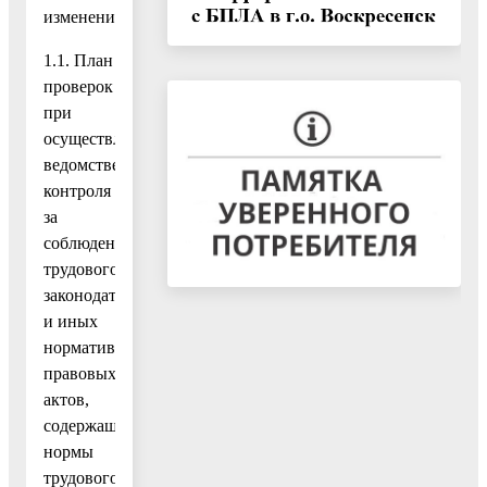
изменение:
1.1. План
проверок
при
осуществлении
ведомственного
контроля
за
соблюдением
трудового
законодательства
и иных
нормативных
правовых
актов,
содержащих
нормы
трудового