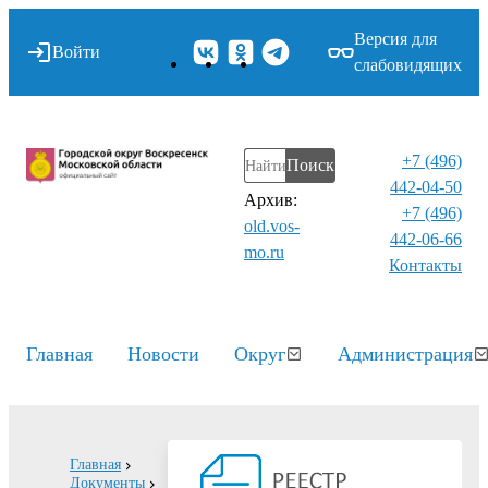
Версия для
Войти
слабовидящих
+7 (496)
Поиск
442-04-50
Архив:
+7 (496)
old.vos-
442-06-66
mo.ru
Контакты⁠
Главная
Новости
Округ
Администрация
Главная
Документы