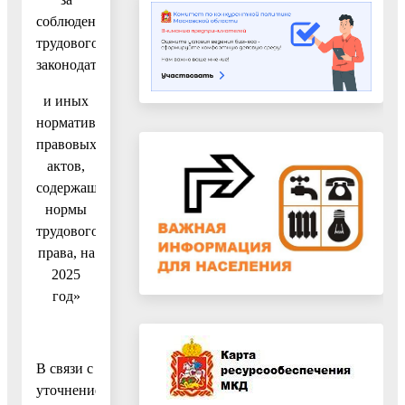
соблюдением
трудового
законодательства
и иных
нормативных
правовых
актов,
содержащих
нормы
трудового
права, на
2025
год»
В связи с
уточнением