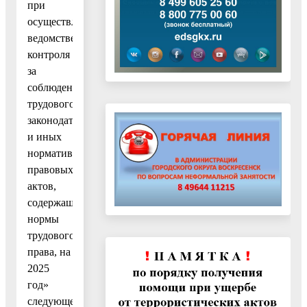
при
осуществлении
ведомственного
контроля
за
соблюдением
трудового
законодательства
и иных
нормативных
правовых
актов,
содержащих
нормы
трудового
права, на
2025
год»
следующее