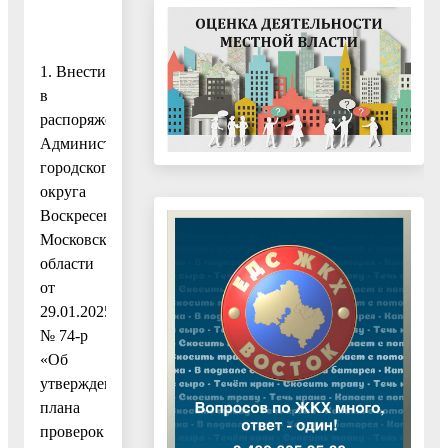
1. Внести
в
распоряжение
Администрации
городского
округа
Воскресенск
Московской
области
от
29.01.2025
№ 74-р
«Об
утверждении
плана
проверок