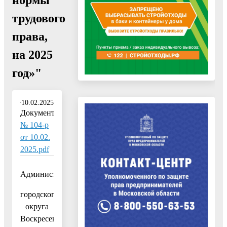
трудового
права,
на 2025
год»"
10.02.2025
Документ:
№ 104-р
от 10.02.
2025.pdf
Администрация
городского
округа
Воскресенск