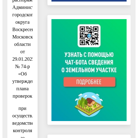
Администрации
городского
округа
Воскресенск
Московской
области
от
29.01.2025
№ 74-р
«Об
утверждении
плана
проверок
при
осуществлении
ведомственного
контроля
за