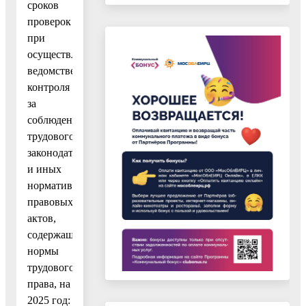
сроков
проверок
при
осуществлении
ведомственного
контроля
за
соблюдением
трудового
законодательства
и иных
нормативных
правовых
актов,
содержащих
нормы
трудового
права, на
2025 год: