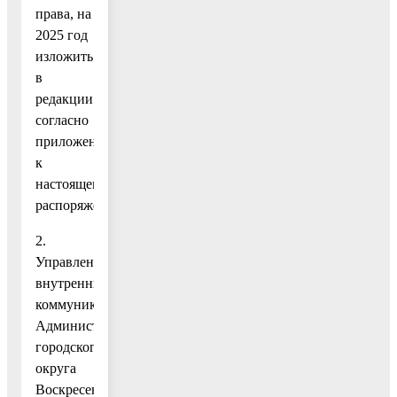
права, на
2025 год
изложить
в
редакции
согласно
приложению
к
настоящему
распоряжению.
2.
Управлению
внутренних
коммуникаций
Администрации
городского
округа
Воскресенск