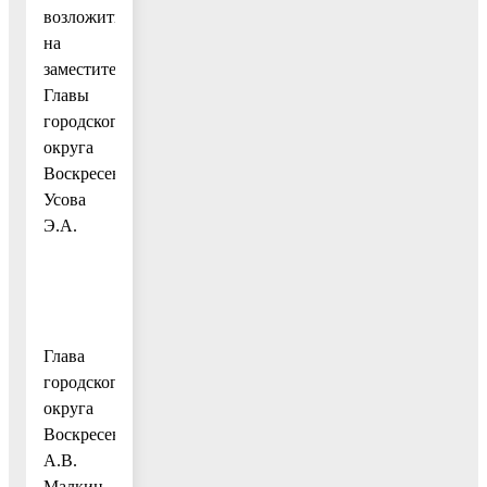
возложить
на
заместителя
Главы
городского
округа
Воскресенск
Усова
Э.А.
Глава
городского
округа
Воскресенск
А.В.
Малкин