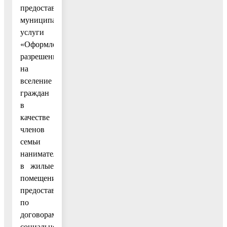
предоставления
муниципальной
услуги
«Оформление
разрешения
на
вселение
граждан
в
качестве
членов
семьи
нанимателя
в жилые
помещения,
предоставленные
по
договорам
социального