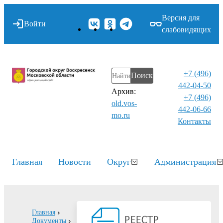
Версия для
Войти
слабовидящих
+7 (496)
Поиск
442-04-50
Архив:
+7 (496)
old.vos-
442-06-66
mo.ru
Контакты⁠
Главная
Новости
Округ
Администрация
Главная
Документы