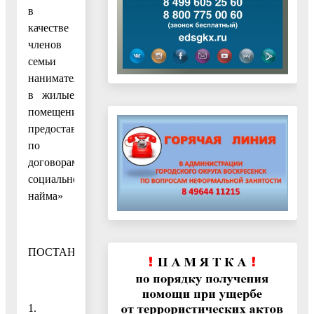
в
качестве
членов
семьи
нанимателя
в жилые
помещения,
предоставленные
по
договорам
социального
найма»
ПОСТАНОВЛЯЮ:
1.