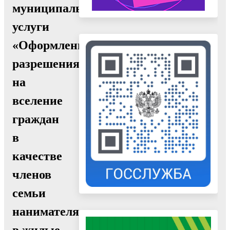
муниципальной
услуги
«Оформление
разрешения
на
вселение
граждан
в
качестве
членов
семьи
нанимателя
в жилые