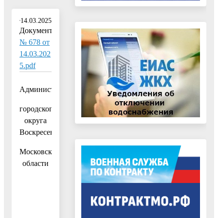
14.03.2025
Документ:
№ 678 от
14.03.202
5.pdf
Администрация
городского
округа
Воскресенск
Московской
области