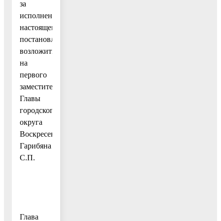
за
исполнением
настоящего
постановления
возложить
на
первого
заместителя
Главы
городского
округа
Воскресенск
Гарибяна
С.П.
Глава