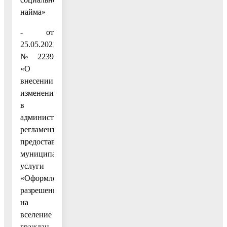
найма»
- от
25.05.2021
№ 2239
«О
внесении
изменений
в
административный
регламент
предоставления
муниципальной
услуги
«Оформление
разрешения
на
вселение
граждан