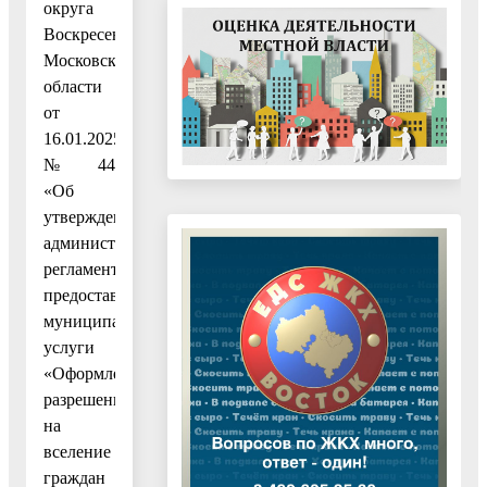
округа
Воскресенск
Московской
области
от
16.01.2025
№ 44
«Об
утверждении
административного
регламента
предоставления
муниципальной
услуги
«Оформление
разрешения
на
вселение
граждан