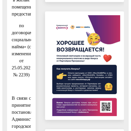
помещения,
предоставленные
по
договорам
социального
найма» (с
изменениями
от
25.05.2021
№ 2239)
В связи с
принятием
постановления
Администрации
городского