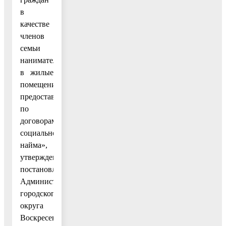
в
качестве
членов
семьи
нанимателя
в жилые
помещения,
предоставленные
по
договорам
социального
найма»,
утвержденный
постановлением
Администрации
городского
округа
Воскресенск