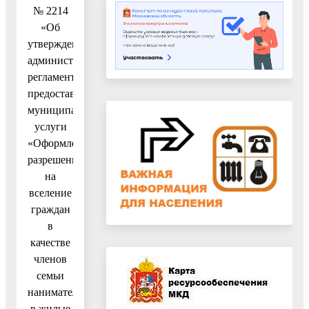
№ 2214
«Об
утверждении
административного
регламента
предоставления
муниципальной
услуги
«Оформление
разрешения
на
вселение
граждан
в
качестве
членов
семьи
нанимателя
в жилые