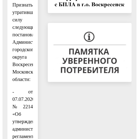
Признать
утратившими
силу
следующие
постановления
Администрации
городского
округа
Воскресенск
Московской
области:
- от
07.07.2020
№ 2214
«Об
утверждении
административного
регламента