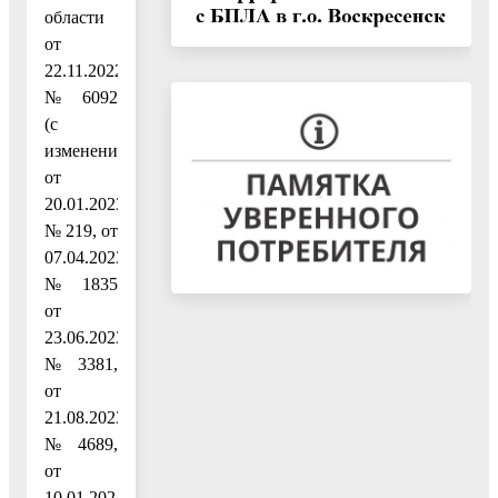
области
от
22.11.2022
№ 6092
(с
изменениями
от
20.01.2023
№ 219, от
07.04.2023
№ 1835
от
23.06.2023
№ 3381,
от
21.08.2023
№ 4689,
от
10.01.2024