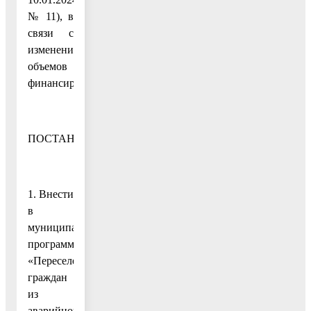
№ 11), в
связи с
изменением
объемов
финансирования
ПОСТАНОВЛЯЮ:
1. Внести
в
муниципальную
программу
«Переселение
граждан
из
аварийного