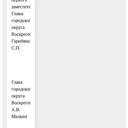
заместителя
Главы
городского
округа
Воскресенск
Гарибяна
С.П.
Глава
городского
округа
Воскресенск
А.В.
Малкин