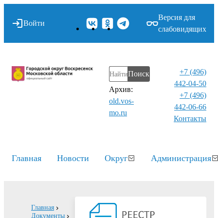
Версия для
Войти
слабовидящих
+7 (496)
Поиск
442-04-50
Архив:
+7 (496)
old.vos-
442-06-66
mo.ru
Контакты⁠
Главная
Новости
Округ
Администрация
Главная
Документы