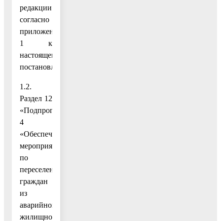
редакции
согласно
приложению
1 к
настоящему
постановлению;
1.2.
Раздел 12
«Подпрограмма
4
«Обеспечение
мероприятий
по
переселению
граждан
из
аварийного
жилищного