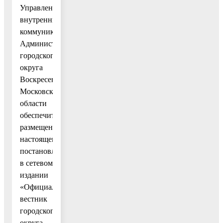
Управлению
внутренних
коммуникаций
Администрации
городского
округа
Воскресенск
Московской
области
обеспечить
размещение
настоящего
постановления
в сетевом
издании
«Официальный
вестник
городского
округа