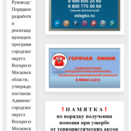
Руководствуясь
Порядком
разработки
и
реализации
муниципальных
программ
городского
округа
Воскресенск
Московской
области,
утвержденным
постановлением
Администрации
городского
округа
Воскресенск
Московской