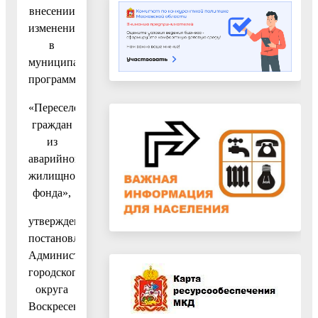
внесении
изменений
в
муниципальную
программу
«Переселение
граждан
из
аварийного
жилищного
фонда»,
утвержденную
постановлением
Администрации
городского
округа
Воскресенск