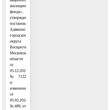
жилищного
фонда»,
утвержденную
постановлением
Администрации
городского
округа
Воскресенск
Московской
области
от
05.12.2023
№ 7122
(с
изменениями
от
05.02.2024
№ 489, от