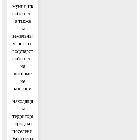
муниципальной
собственности,
а также
на
земельных
участках,
государственная
собственность
на
которые
не
разграничена,
находящихся
на
территории
городского
поселения
Воскресенск