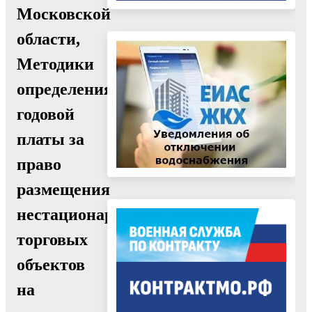
Московской
области,
Методики
определения
годовой
платы за
право
размещения
нестационарных
торговых
объектов
на