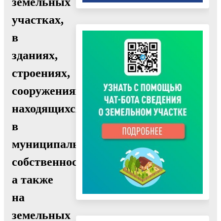
земельных
участках,
в
зданиях,
строениях,
сооружениях,
находящихся
в
муниципальной
собственности,
а также
на
земельных