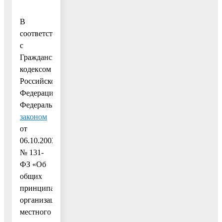
В
соответствии
с
Гражданским
кодексом
Российской
Федерации,
Федеральным
законом
от
06.10.2003
№ 131-
ФЗ «Об
общих
принципах
организации
местного