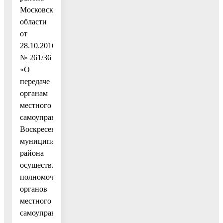
Московской
области
от
28.10.2016
№ 261/36
«О
передаче
органам
местного
самоуправления
Воскресенского
муниципального
района
осуществления
полномочий
органов
местного
самоуправления