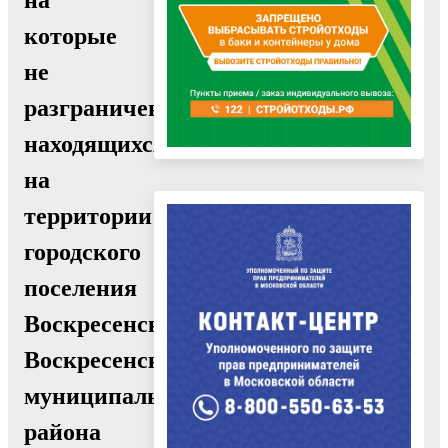
которые
не
разграничена,
находящихся
на
территории
городского
поселения
Воскресенск
Воскресенского
муниципального
района