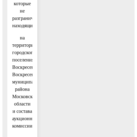
которые
не
разграничена,
находящихся
на
территории
городского
поселения
Воскресенск
Воскресенского
муниципального
района
Московской
области
и состава
аукционной
комиссии