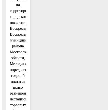
на
территории
городского
поселения
Воскресенск
Воскресенского
муниципального
района
Московской
области,
Методики
определения
годовой
платы за
право
размещения
нестационарных
торговых