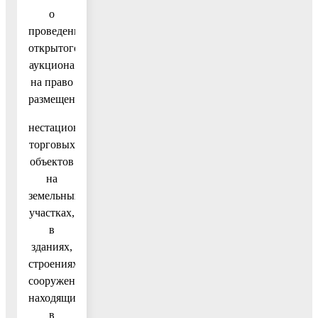
о
проведении
открытого
аукциона
на право
размещения
нестационарных
торговых
объектов
на
земельных
участках,
в
зданиях,
строениях,
сооружениях,
находящихся
в