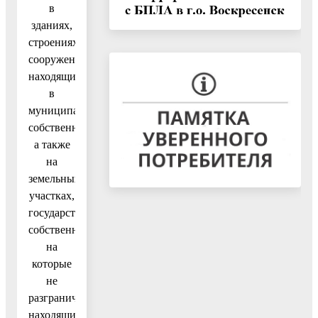
в
зданиях,
строениях,
сооружениях,
находящихся
в
муниципальной
собственности,
а также
на
земельных
участках,
государственная
собственность
на
которые
не
разграничена,
находящихся