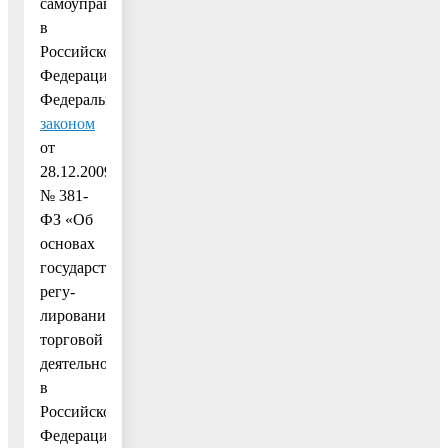
самоуправления
в
Российской
Федерации»,
Федеральным
законом
от
28.12.2009
№ 381-
ФЗ «Об
основах
государственного
регу-
лирования
торговой
деятельности
в
Российской
Федерации»,