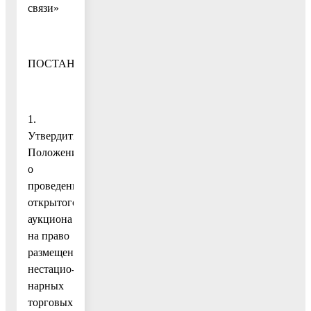
связи»
ПОСТАНОВЛЯЮ:
1.
Утвердить
Положение
о
проведении
открытого
аукциона
на право
размещения
нестацио-
нарных
торговых