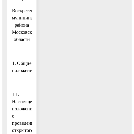
Воскресенского
муниципального
района
Московской
области
1. Общие
положения
1.1.
Настоящее
положение
о
проведении
открытого