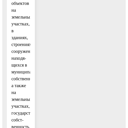
объектов
на
земельных
участках,
в
зданиях,
строениях,
сооружениях,
находя-
щихся в
муниципальной
собственности,
а также
на
земельных
участках,
государственная
собст-
венность