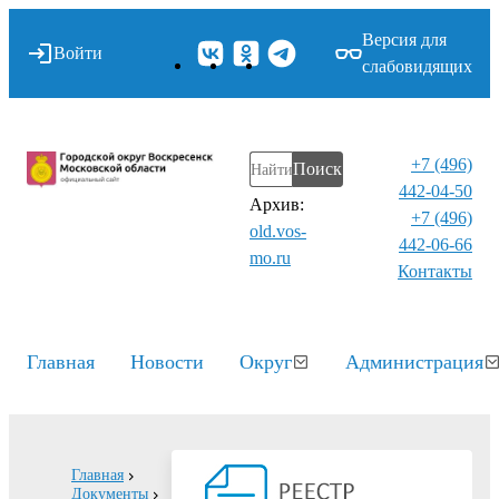
Версия для
Войти
слабовидящих
+7 (496)
Поиск
442-04-50
Архив:
+7 (496)
old.vos-
442-06-66
mo.ru
Контакты⁠
Главная
Новости
Округ
Администрация
Главная
Документы