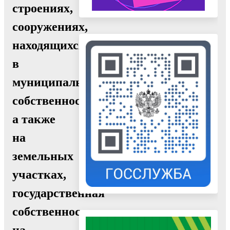
строениях,
сооружениях,
находящихся
в
муниципальной
собственности,
а также
на
земельных
участках,
государственная
собственность
на