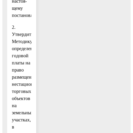
настоя-
щему
постановлению).
2.
Утвердить
Методику
определения
годовой
платы на
право
размещения
нестационарных
торговых
объектов
на
земельных
участках,
в