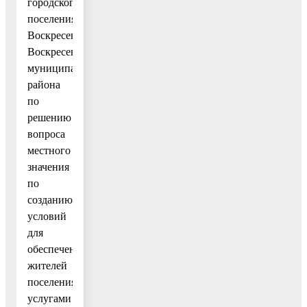
городского
поселения
Воскресенск
Воскресенского
муниципального
района
по
решению
вопроса
местного
значения
по
созданию
условий
для
обеспечения
жителей
поселения
услугами