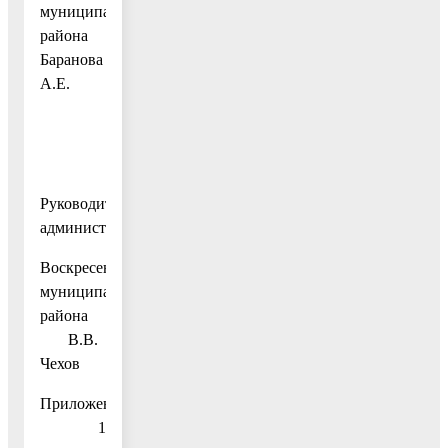
муниципального
района
Баранова
А.Е.
Руководитель
администрации
Воскресенского
муниципального
района
В.В.
Чехов
Приложение
1