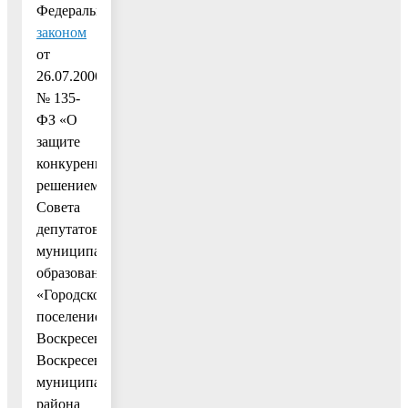
Федеральным
законом
от
26.07.2006
№ 135-
ФЗ «О
защите
конкуренции»,
решением
Совета
депутатов
муниципального
образования
«Городское
поселение
Воскресенск»
Воскресенского
муниципального
района