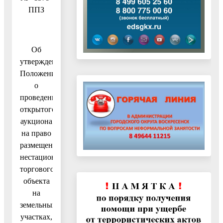
ППЗ
Об
утверждении
Положения
о
проведении
открытого
аукциона
на право
размещения
нестационарного
торгового
объекта
на
земельных
участках,