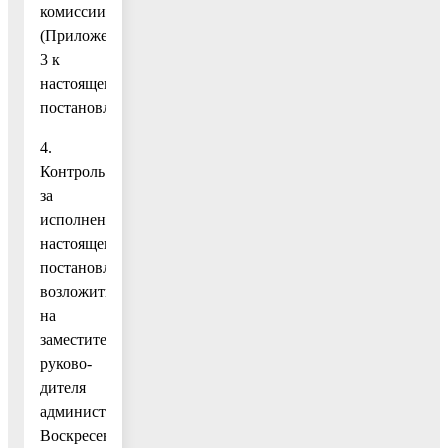
комиссии.
(Приложение
3 к
настоящему
постановлению).
4.
Контроль
за
исполнением
настоящего
постановления
возложить
на
заместителя
руково-
дителя
администрации
Воскресенского