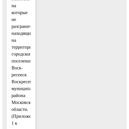
на
которые
не
разграничена,
находящихся
на
территории
городского
поселения
Воск-
ресенск
Воскресенского
муниципального
района
Московской
области.
(Приложение
1 к