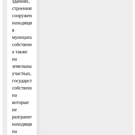
зданиях,
строениях,
сооружениях,
находящихся
в
муниципальной
собственности,
а также
на
земельных
участках,
государственная
собственность
на
которые
не
разграничена,
находящихся
на