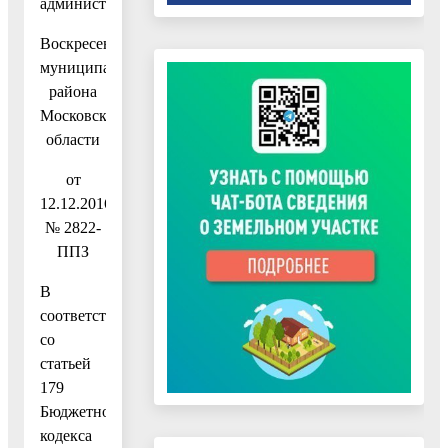
администрации
Воскресенского
муниципального
района
Московской
области
от
12.12.2016
№ 2822-
ППЗ
В
соответствии
со
статьей
179
Бюджетного
кодекса