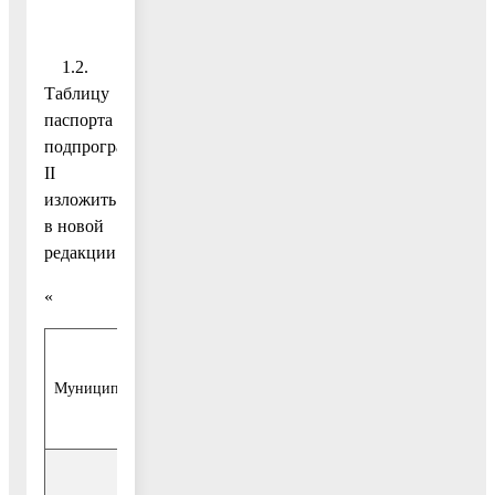
»;
1.2.
Таблицу
паспорта
подпрограммы
II
изложить
в новой
редакции:
«
Муниципальный заказчик подпрограммы