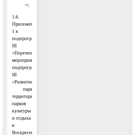
»;
1.6.
Приложение
1 к
подпрограмме
III
«Перечень
мероприятий
подпрограммы
III
«Развитие
парковых
территорий,
парков
культуры
и отдыха
в
Воскресенском