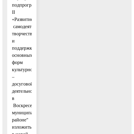
подпрограммы
II
«Развитие
самодеятельного
творчества
и
поддержка
основных
форм
культурно
–
досуговой
деятельности
в
Воскресенском
муниципальном
районе"
изложить