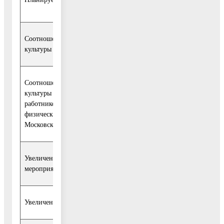
Соотношение средней заработной платы работников учреждений
культуры к средней заработной плате в Московской области
Соотношение средней заработной платы работников учреждений
культуры к среднемесячной начисленной заработной плате наем
работников в организациях, у индивидуальных предпринимател
физических лиц (среднемесячному доходу от трудовой деятельно
Московской области
Увеличение количества посетителей театрально – концертных
мероприятий
Увеличение количества премьер/новых концертных программ