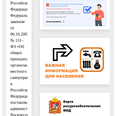
Российской
Федерации,
Федеральным
законом
от
06.10.2003
№ 131–
ФЗ «Об
общих
принципах
организации
местного
самоуправления
в
Российской
Федерации»,
постановлением
администрации
Воскресенского