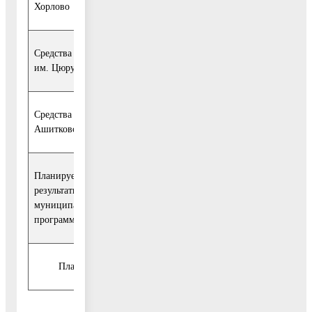
Хорлово
084,2
767,0
579,3
579,3
579,
Средства бюджета ГП
2
2 428,0
0,0
0,0
0,0
им. Цюрупы
428,0
Средства бюджета СП
130
25
26
25
26
Ашитковское
275,0
250,0
400,0
350,0
242,
Планируемые
результаты реализации
2017
2018
2019
202
Базовый
муниципальной
год
год
год
год
программы:
Планируемые результаты приведены в паспортах подпрогр