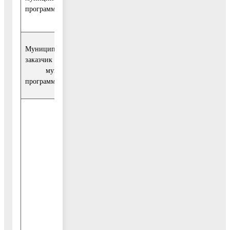
Московской области, курирующий воп
программы
социальной сферы
Муниципальный
Муниципальное учреждение «Управлен
заказчик
культуры администрации Воскресенско
муниципальной
муниципального района Московской об
программы
(далее - Управление культуры)
Подпрограмма I "Развитие библиотечно
в Воскресенском муниципальном район
Подпрограмма II "Развитие самодеятел
творчества и поддержка основных фор
культурно–досуговой деятельности в
Воскресенском муниципальном районе
Подпрограмма III "Развитие парковых