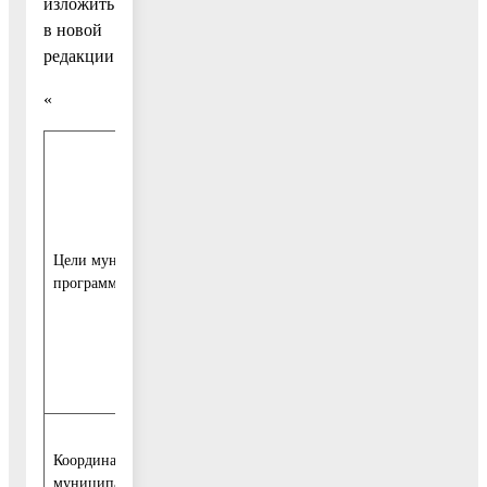
изложить
в новой
редакции:
«
1. Обеспечение доступности населения
Воскресенского муниципального район
Московской области к культурным ценн
удовлетворение культурных потребност
граждан
Цели муниципальной
программы
2. Повышение качества услуг в сфере к
Воскресенском муниципальном районе
Московской области
Заместитель руководителя администрац
Координатор
Воскресенского муниципального район
муниципальной