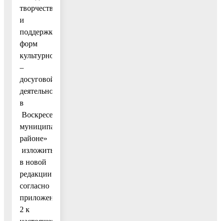
творчества
и
поддержка
форм
культурно
–
досуговой
деятельности
в
Воскресенском
муниципальном
районе»
изложить
в новой
редакции
согласно
приложению
2 к