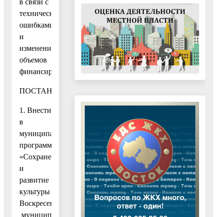
в связи с
техническими
ошибками
и
изменением
объемов
финансирования
ПОСТАНОВЛЯЮ:
1. Внести
в
муниципальную
программу
«Сохранение
и
развитие
культуры
Воскресенского
муниципального