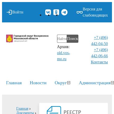
Версия для
Войти
слабовидящих
+7 (496)
Поиск
442-04-50
Архив:
+7 (496)
old.vos-
442-06-66
mo.ru
Контакты⁠
Главная
Новости
Округ
Администрация
Главная
Документы