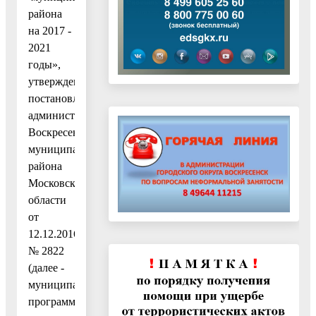
района
на 2017 -
2021
годы»,
утвержденную
постановлением
администрации
Воскресенского
муниципального
района
Московской
области
от
12.12.2016
№ 2822
(далее -
муниципальная
программа),