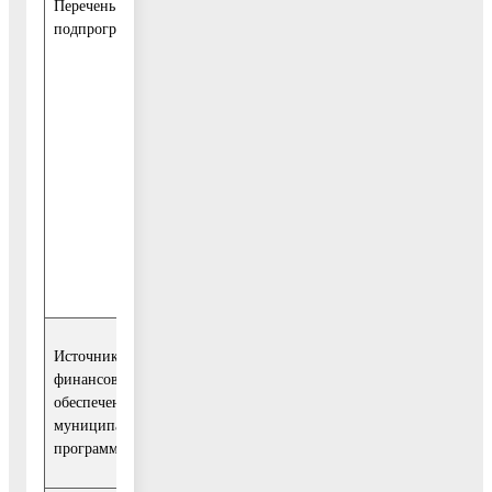
Перечень
территорий, парков культуры и отдыха 
подпрограмм
ресенском муниципальном районе"
Подпрограмма IV "Укрепление материа
технической базы муниципальных учр
культуры Воскресенского муниципальн
района"
Подпрограмма V «Обеспечивающая
подпрограмма"
Расходы (тыс. руб.)
Источники
финансового
обеспечения
муниципальной
2017
2018
2019
202
Всего:
программы
г.
г.
г.
г.