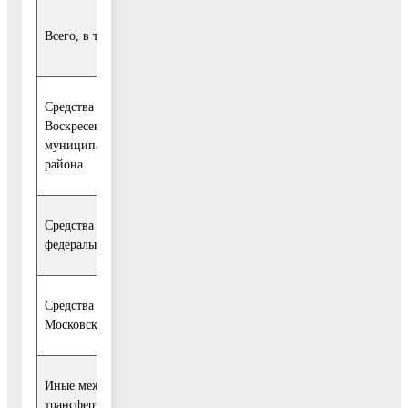
1 445
441
336
321
172
Всего, в том числе:
509,4
896,1
974,1
251,8
298,
Средства бюджета
Воскресенского
533
107
109
105
105
муниципального
893,3
336,5
281,1
617,9
828,
района
Средства
0,0
0,0
0,0
0,0
0,0
федерального бюджета
Средства бюджета
46
46 127,0
0,0
0,0
0,0
Московской области
127,0
Иные межбюджетные
65
6
6
6
92 289,4
трансферты
122,5
518,2
882,9
882,