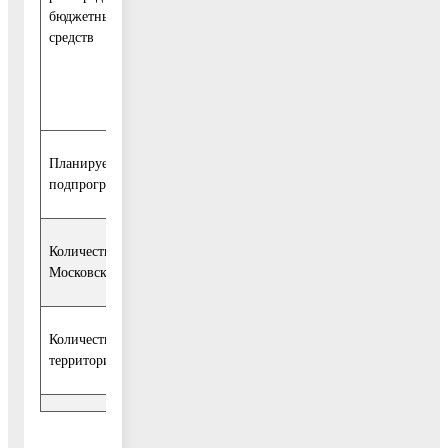
бюджетных
средств
Средства
бюджета ГП
Белоозерск
Планируемые результаты реализации муниципальной
подпрограммы
Количество созданных парков культуры и отдыха на территории
Московской области
Количество благоустроенных парков культуры и отдыха на
территории Московской области