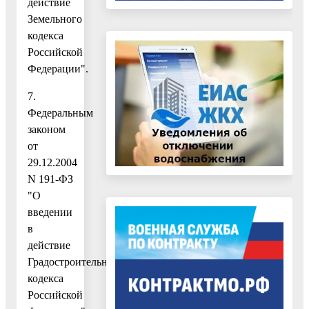
действие
Земельного
кодекса
Российской
Федерации".
7.
Федеральным
законом
от
29.12.2004
N 191-ФЗ
"О
введении
в
действие
Градостроительного
кодекса
Российской