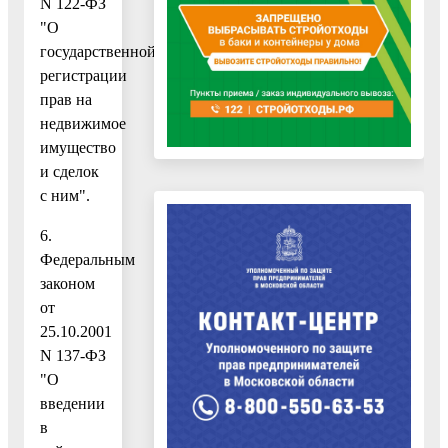
N 122-ФЗ
"О
государственной
регистрации
прав на
недвижимое
имущество
и сделок
с ним".
6.
Федеральным
законом
от
25.10.2001
N 137-ФЗ
"О
введении
в