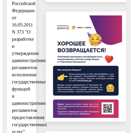
Российской
Федерации
от
16.05.2011
N 373 "О
разработке
и
утверждении
административных
регламентов
исполнения
государственных
функций
и
административных
регламентов
предоставления
государственных
услуг".