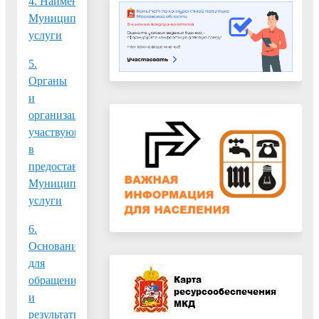
4. Наименование
Муниципальной
услуги
5.
Органы
и
организации,
участвующие
в
предоставлении
Муниципальной
услуги
6.
Основания
для
обращения
и
результаты