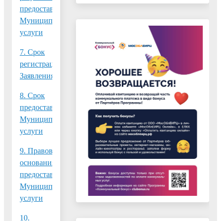
предоставления
Муниципальной
услуги
7. Срок
регистрации
Заявления
8. Срок
предоставления
Муниципальной
услуги
9. Правовые
основания
предоставления
Муниципальной
услуги
10.