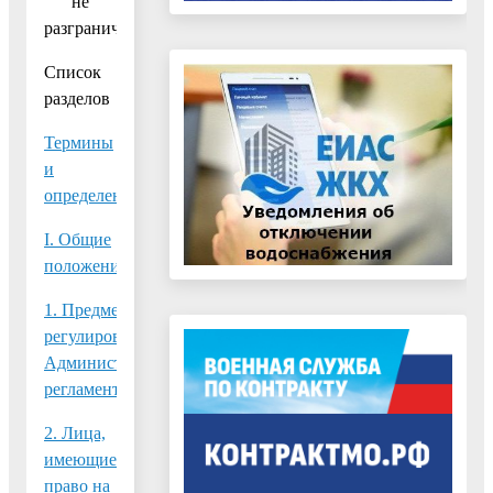
не
разграничена»
Список
разделов
Термины
и
определения
I. Общие
положения
1. Предмет
регулирования
Административного
регламента
2. Лица,
имеющие
право на