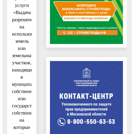
услуги
«Выдача
разрешения
на
использование
земель
или
земельных
участков,
находящихся
в
муниципальной
собственности
или
государственная
собственность
на
которые