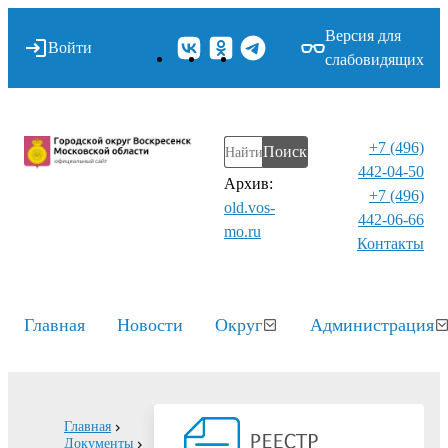
Версия для
Войти
слабовидящих
+7 (496)
Поиск
442-04-50
Архив:
+7 (496)
old.vos-
442-06-66
mo.ru
Контакты⁠
Главная
Новости
Округ
Администрация
Главная
Документы