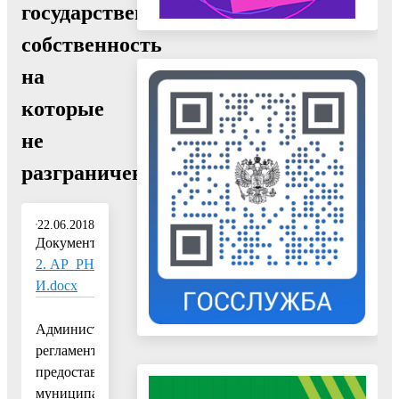
государственная
собственность
на
которые
не
разграничена»"
22.06.2018
Документ:
2. АР_РН
И.docx
Административный
регламент
предоставления
муниципальной