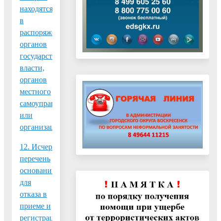
находятся
в
распоряжении
органов
государственной
власти,
органов
местного
самоуправления
или
организаций
12. Исчерпывающий
перечень
оснований
для
отказа в
приеме и
регистрации