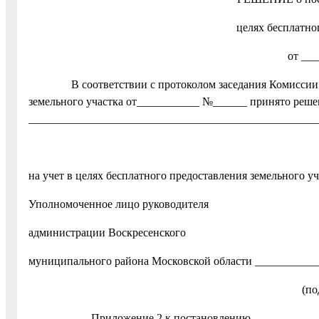
целях бесплатно
от __
В соответствии с протоколом заседания Комиссии по п
земельного участка от___________ №______ принято реше
___________________________________________________
(фамили
на учет в целях бесплатного предоставления земельного у
Уполномоченное лицо руководителя
администрации Воскресенского
муниципального района Московской области __________
(подпись) (расшифр
Приложение 2 к постановлению