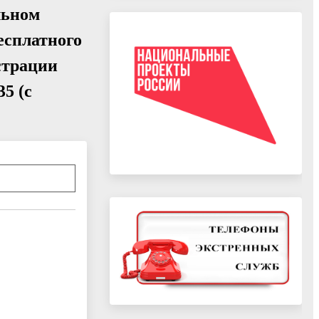
льном
есплатного
страции
5 (с