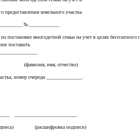
го предоставления земельного участка
__________ № ____________
остановке многодетной семьи на учет в целях бесплатного п
ние поставить
_______________
я, имя, отчество)
частка, номер очереди ______________.
_____ _________________________
овка подписи)