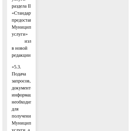
раздела II
«Стандарт
предоставления
Муниципальной
услуги»
изложить
в новой
редакции:
«5.3.
Подача
запросов,
документов,
информации,
необходимых
для
получения
Муниципальной
услуги, а