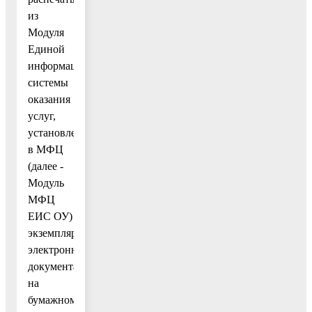
из
Модуля
Единой
информационной
системы
оказания
услуг,
установленный
в МФЦ
(далее -
Модуль
МФЦ
ЕИС ОУ)
экземпляр
электронного
документа
на
бумажном