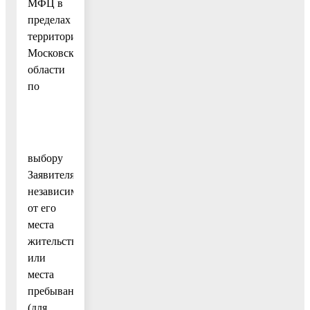
МФЦ в
пределах
территории
Московской
области
по
выбору
Заявителя
независимо
от его
места
жительства
или
места
пребывания
(для