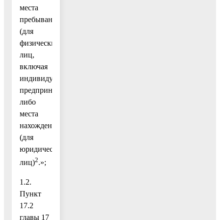
места
пребывания
(для
физических
лиц,
включая
индивидуальных
предпринимателей)
либо
места
нахождения
(для
юридических
2
лиц)
.»;
1.2.
Пункт
17.2
главы 17