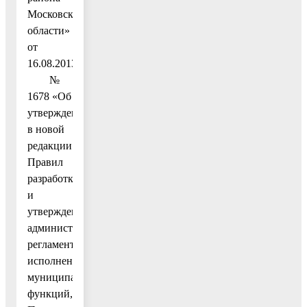
Московской
области»
от
16.08.2013
№
1678 «Об
утверждении
в новой
редакции
Правил
разработки
и
утверждения
административных
регламентов
исполнения
муниципальных
функций,