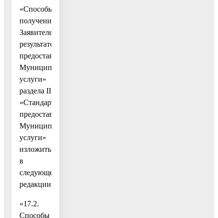
«Способы
получения
Заявителем
результатов
предоставления
Муниципальной
услуги»
раздела II
«Стандарт
предоставления
Муниципальной
услуги»
изложить
в
следующей
редакции:
«17.2.
Способы