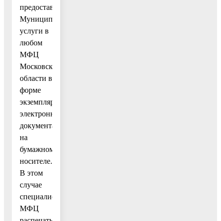
предоставления
Муниципальной
услуги в
любом
МФЦ
Московской
области в
форме
экземпляра
электронного
документа
на
бумажном
носителе.
В этом
случае
специалистом
МФЦ
распечатывается