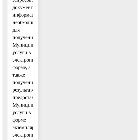
документов,
информации,
необходимых
для
получения
Муниципальной
услуги в
электронной
форме, а
также
получение
результатов
предоставления
Муниципальной
услуги в
форме
экземпляра
электронного