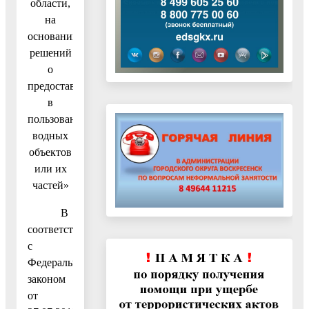
области,
на
основании
решений
о
предоставлении
в
пользование
водных
объектов
или их
частей»
В
соответствии
с
Федеральным
законом
от