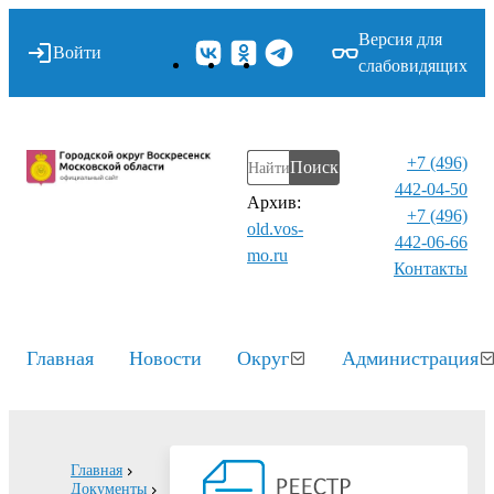
Версия для
Войти
слабовидящих
+7 (496)
Поиск
442-04-50
Архив:
+7 (496)
old.vos-
442-06-66
mo.ru
Контакты⁠
Главная
Новости
Округ
Администрация
Главная
Документы