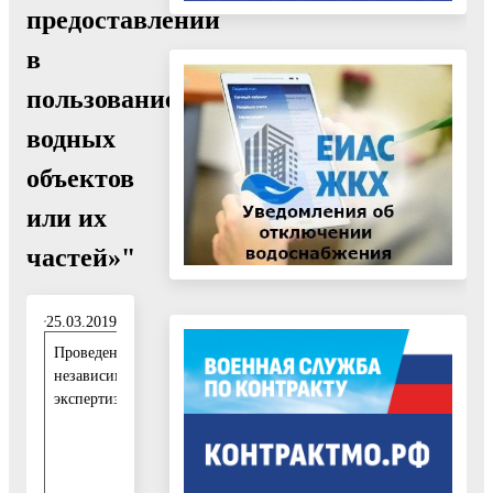
предоставлении
в
пользование
водных
объектов
или их
частей»"
25.03.2019
Проведение
2
независимой
5
экспертизы:
.
0
3
.
2