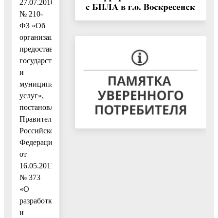
27.07.2010
№ 210-
ФЗ «Об
организации
предоставления
государственных
и
муниципальных
услуг»,
постановлением
Правительства
Российской
Федерации
от
16.05.2011
№ 373
«О
разработке
и