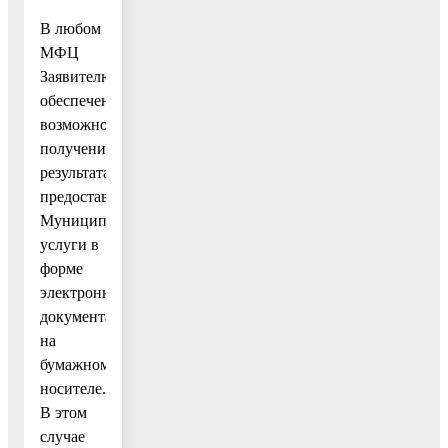
В любом
МФЦ
Заявителю
обеспечена
возможность
получения
результата
предоставления
Муниципальной
услуги в
форме
электронного
документа
на
бумажном
носителе.
В этом
случае