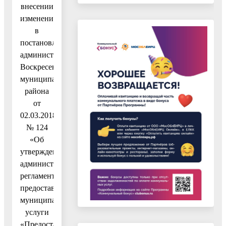
внесении
изменений
в
постановление
администрации
Воскресенского
муниципального
района
от
02.03.2018
№ 124
«Об
утверждении
административного
регламента
предоставления
муниципальной
услуги
«Предоставление