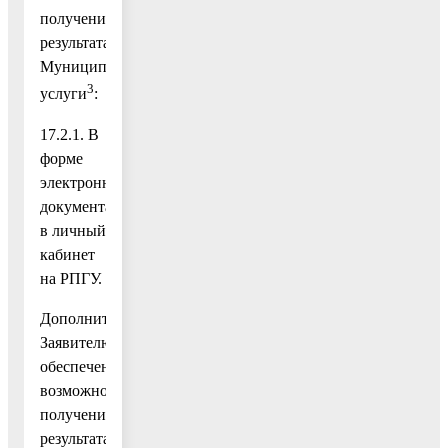
получения
результата
Муниципальной
3
услуги
:
17.2.1. В
форме
электронного
документа
в личный
кабинет
на РПГУ.
Дополнительно,
Заявителю
обеспечена
возможность
получения
результата