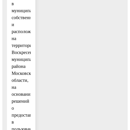
в
муниципальной
собственности
и
расположенных
на
территории
Воскресенского
муниципального
района
Московской
области,
на
основании
решений
о
предоставлении
в
пользование