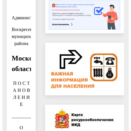
Администрация
Воскресенского
муниципального
района
Московской
области
П О С Т
А Н О В
Л Е Н И
Е
__________________№_________________
О