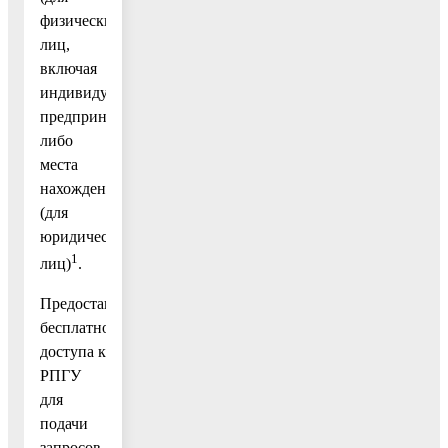
физических
лиц,
включая
индивидуальных
предпринимателей)
либо
места
нахождения
(для
юридических
1
лиц)
.
Предоставление
бесплатного
доступа к
РПГУ
для
подачи
запросов,