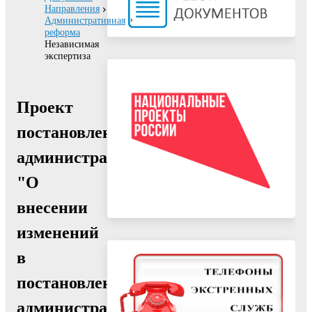
Направления
Административная
реформа
Независимая
экспертиза
Проект
постановления
администрации
"О
внесении
изменений
в
постановление
администрации