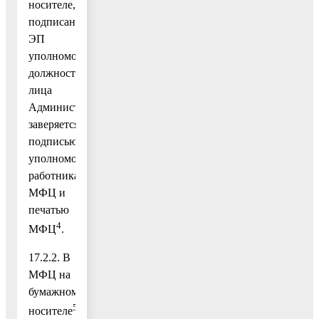
носителе,
подписанный
ЭП
уполномоченного
должностного
лица
Администрации,
заверяется
подписью
уполномоченного
работника
МФЦ и
печатью
4
МФЦ
.
17.2.2. В
МФЦ на
бумажном
5
носителе
.