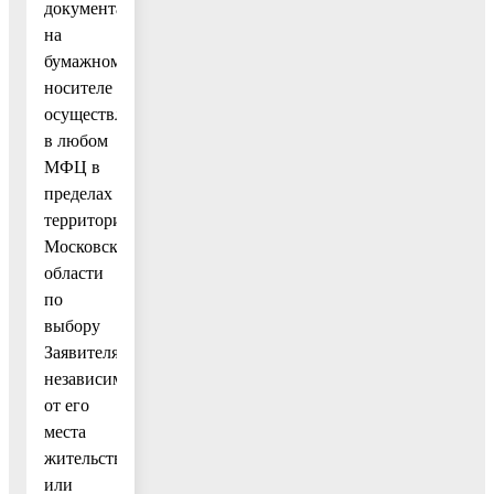
документа
на
бумажном
носителе
осуществляется
в любом
МФЦ в
пределах
территории
Московской
области
по
выбору
Заявителя
независимо
от его
места
жительства
или