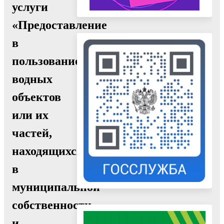
услуги
«Предоставление
в
пользование
водных
объектов
или их
частей,
находящихся
в
муниципальной
собственности
и