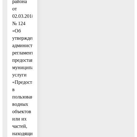
района
от
02.03.2018
№ 124
«Об
утверждении
административного
регламента
предоставления
муниципальной
услуги
«Предоставление
в
пользование
водных
объектов
или их
частей,
находящихся