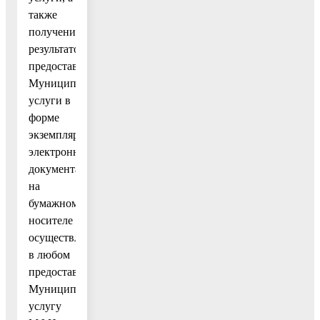
также
получение
результатов
предоставления
Муниципальной
услуги в
форме
экземпляра
электронного
документа
на
бумажном
носителе
осуществляется
в любом
предоставляющем
Муниципальную
услугу