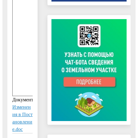
0
1
9
-
0
8
.
0
4
.
2
0
1
9
Документ:
Изменен
ия в Пост
ановлени
е.doc