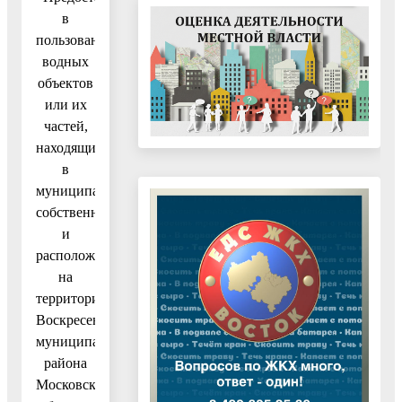
в
пользование
водных
объектов
или их
частей,
находящихся
в
муниципальной
собственности
и
расположенных
на
территории
Воскресенского
муниципального
района
Московской