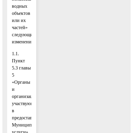
водных
объектов
или их
частей»
следующие
изменения:
1.1.
Пункт
5.3 главы
5
«Органы
и
организации,
участвующие
в
предоставлении
Муниципальной
услуги»