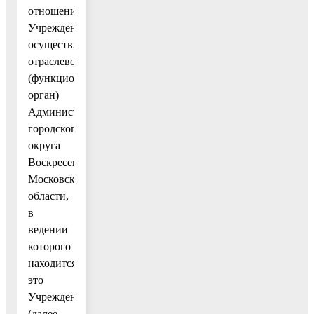
отношении
Учреждений
осуществляет
отраслевой
(функциональный
орган)
Администрации
городского
округа
Воскресенск
Московской
области,
в
ведении
которого
находится
это
Учреждение
(далее –