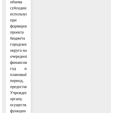
объема
субсидии,
используемые
при
формировании
проекта
бюджета
городского
округа на
очередной
финансовый
год и
плановый
период,
предоставляются
Учреждением
органу,
осуществляющему
функции