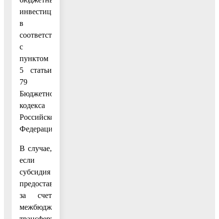
инвестиций
в
соответствии
с
пунктом
5 статьи
79
Бюджетного
кодекса
Российской
Федерации.
В случае,
если
субсидия
предоставляется
за счет
межбюджетных
трансфертов