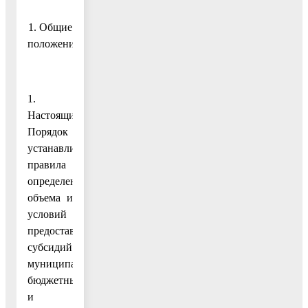
1. Общие
положения
1.
Настоящий
Порядок
устанавливает
правила
определения
объема и
условий
предоставления
субсидий
муниципальным
бюджетным
и