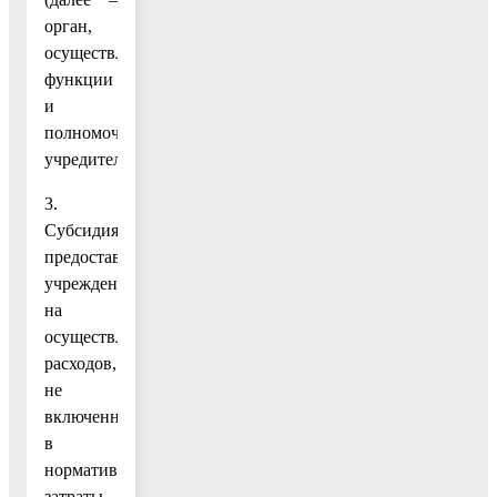
орган,
осуществляющий
функции
и
полномочия
учредителя).
3.
Субсидия
предоставляется
учреждениям
на
осуществление
расходов,
не
включенных
в
нормативные
затраты