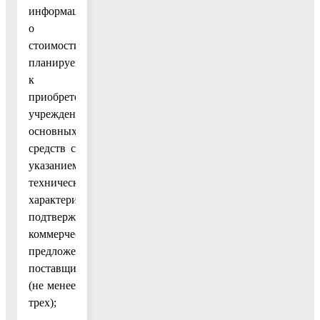
информацию
о
стоимости
планируемых
к
приобретению
учреждением
основных
средств с
указанием
технических
характеристик,
подтверждаемую
коммерческими
предложениями
поставщиков
(не менее
трех);