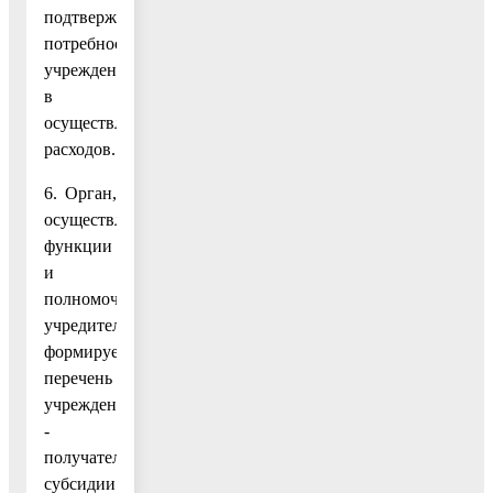
подтверждающую
потребность
учреждения
в
осуществлении
расходов.
6. Орган,
осуществляющий
функции
и
полномочия
учредителя,
формирует
перечень
учреждений
-
получателей
субсидии