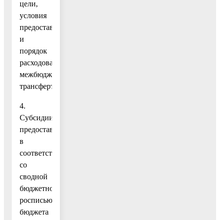
цели,
условия
предоставления
и
порядок
расходования
межбюджетного
трансферта.
4.
Субсидии
предоставляются
в
соответствии
со
сводной
бюджетной
росписью
бюджета