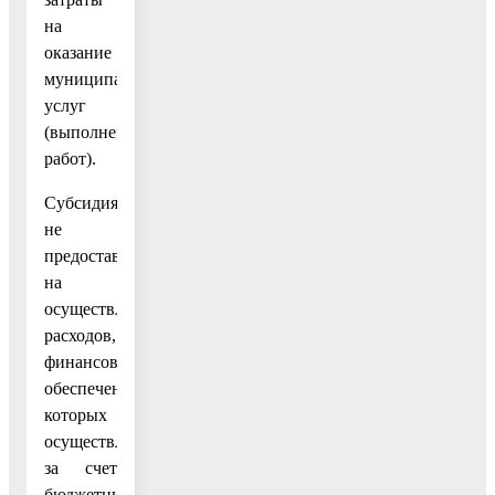
на
оказание
муниципальных
услуг
(выполнение
работ).
Субсидия
не
предоставляется
на
осуществление
расходов,
финансовое
обеспечение
которых
осуществляется
за счет
бюджетных