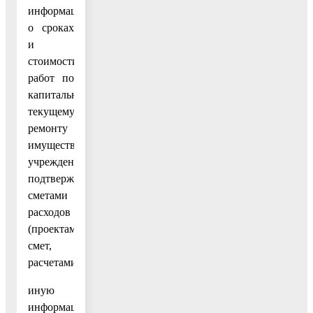
информацию
о сроках
и
стоимости
работ по
капитальному,
текущему
ремонту
имущества
учреждения,
подтверждаемую
сметами
расходов
(проектами
смет,
расчетами);
иную
информацию,