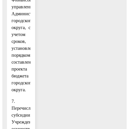
управление
Администрации
городского
округа, с
учетом
сроков,
установленных
порядком
составления
проекта
бюджета
городского
округа.
7.
Перечисление
субсидии
Учреждению
осуществляется