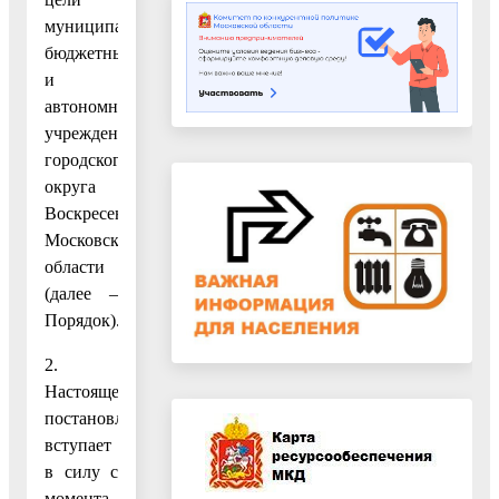
муниципальным
бюджетным
и
автономным
учреждениям
городского
округа
Воскресенск
Московской
области
(далее –
Порядок).
2.
Настоящее
постановление
вступает
в силу с
момента