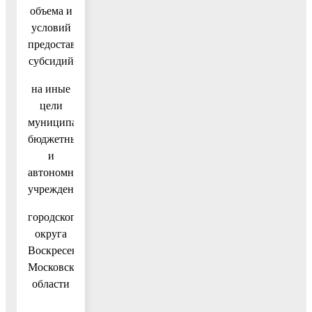
объема и
условий
предоставления
субсидий
на иные
цели
муниципальным
бюджетным
и
автономным
учреждениям
городского
округа
Воскресенск
Московской
области