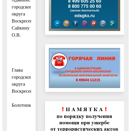
городского
округа
Воскресенск
Сайкину
О.В.
Глава
городского
округа
Воскресенск
А.В.
Болотников