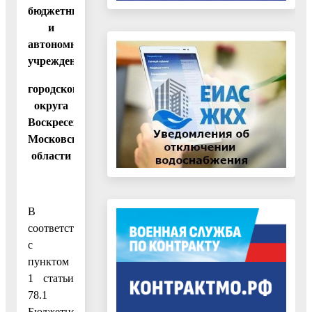
бюджетным
и
автономным
учреждениям
городского
округа
Воскресенск
Московской
области
В
соответствии
с
пунктом
1 статьи
78.1
Бюджетного