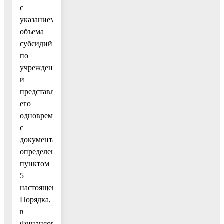
с
указанием
объема
субсидий
по
учреждениям
и
представляет
его
одновременно
с
документами,
определенными
пунктом
5
настоящего
Порядка,
в
Финансовое