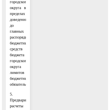
городского
округа в
пределах
доведенных
до
главных
распорядителей
бюджетных
средств
бюджета
городского
округа
лимитов
бюджетных
обязательств.
5.
Предварительные
расчеты