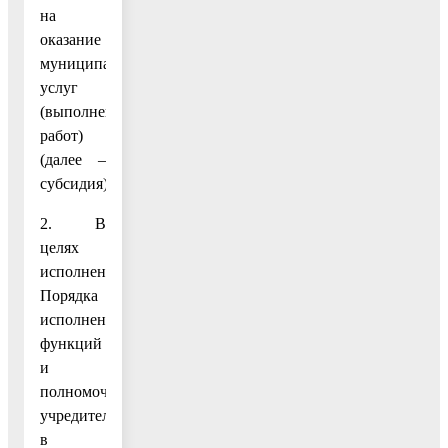
на
оказание
муниципальных
услуг
(выполнение
работ)
(далее –
субсидия).
2. В
целях
исполнения
Порядка
исполнение
функций
и
полномочий
учредителя
в