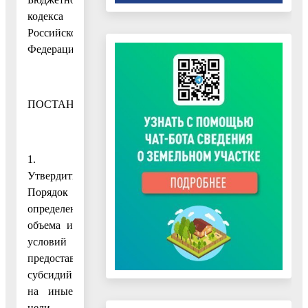
кодекса
Российской
Федерации
ПОСТАНОВЛЯЮ:
1.
Утвердить
Порядок
определения
объема и
условий
предоставления
субсидий
на иные
цели