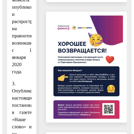
опубликования
и
распространяется
на
правоотношения,
возникшие
с 1
января
2020
года.
3.
Опубликовать
настоящее
постановление
в газете
«Наше
слово» и
на