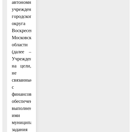
автономным
учреждениям
городского
округа
Воскресенск
Московской
области
(далее –
Учреждения)
на цели,
не
связанные
с
финансовым
обеспечением
выполнения
ими
муниципального
задания