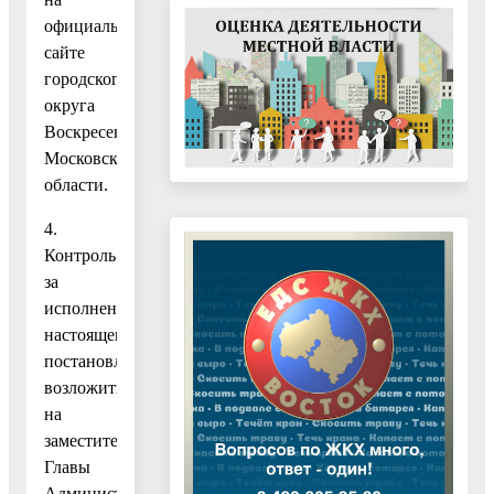
официальном
сайте
городского
округа
Воскресенск
Московской
области.
4.
Контроль
за
исполнением
настоящего
постановления
возложить
на
заместителя
Главы
Администрации