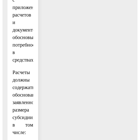
приложением
расчетов
и
документов,
обосновывающих
потребность
в
средствах.
Расчеты
должны
содержать
обоснования
заявленного
размера
субсидии,
в том
числе: