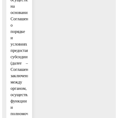
на
основании
Соглашения
о
порядке
и
условиях
предоставления
субсидии
(далее –
Соглашение),
заключенного
между
органом,
осуществляющим
функции
и
полномочия