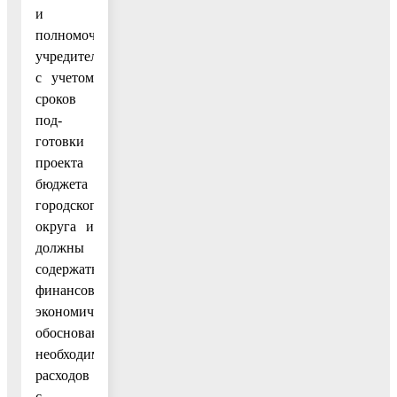
и
полномочия
учредителя
с учетом
сроков
под-
готовки
проекта
бюджета
городского
округа и
должны
содержать
финансово-
экономическое
обоснование
необходимых
расходов
с