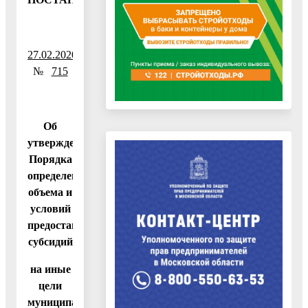
27.02.2020
№
715
Об
утверждении
Порядка
определения
объема и
условий
предоставления
субсидий
на иные
цели
муниципальным