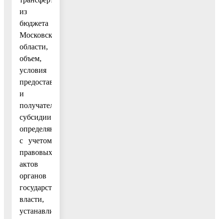
из
бюджета
Московской
области,
объем,
условия
предоставления
и
получатели
субсидии
определяются
с учетом
правовых
актов
органов
государственной
власти,
устанавливающих