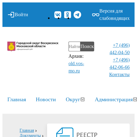
Версия для
Войти
слабовидящих
+7 (496)
Поиск
442-04-50
Архив:
+7 (496)
old.vos-
442-06-66
mo.ru
Контакты⁠
Главная
Новости
Округ
Администрация
Главная
Документы