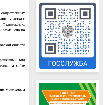
 общественных
ного участка с
. Фединское, с.
и размещено на
овской области
зрешенный вид
циальном сайте
ений Минаковым