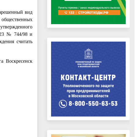
азрешенный вид
и общественных
 утвержденного
023 № 744/98 и
ждения считать
га Воскресенск