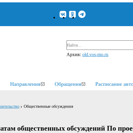
Архив:
old.vos-mo.ru
Направления
Обращения
Расписание авт
оительство
Общественные обсуждения
там общественных обсуждений По прое