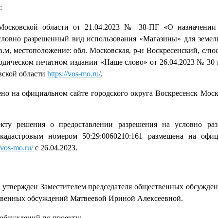
:
 Московской области от 21.04.2023 № 38-ПГ «О назначении
словно разрешенный вид использования «Магазины» для земель
м, местоположение: обл. Московская, р-н Воскресенский, с/пос
одическом печатном издании «Наше слово» от 26.04.2023 № 30 
вской области
https://vos-mo.ru/
.
о на официальном сайте городского округа Воскресенск Моск
екту решения о предоставлении разрешения на условно ра
кадастровым номером 50:29:0060210:161 размещена на офи
//vos-mo.ru/
с 26.04.2023.
4 утвержден Заместителем председателя общественных обсужд
твенных обсуждений Матвеевой Ириной Алексеевной.
обсуждений по проекту: