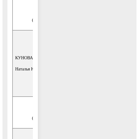
Отдел земельных отношений
(г. Воскресенск, ул. Советская, д. 4-б)
заместитель
каждая среда
начальника
месяца с 10-
управления
00 до 13-00
КУНОВА
земельно-
2-й этаж, каб.
имущественных
Наталья Юрьевна
25,
отношений -
тел.849644-2-
начальник
69-47
отдела
Отдел землепользования
(г. Воскресенск, ул. Советская, д. 4-б)
каждая среда