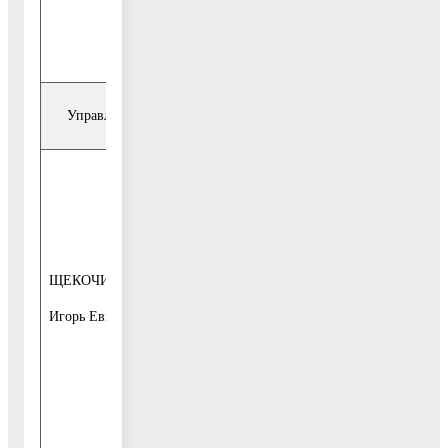
тел. 849644-2-
36-40
Управление развития городской инфраструктуры
1-я и 3-я
среда месяца
с 10-00 до 13-
00
ЩЕКОЧИХИН
начальник
1-й этаж, каб.
управления
Игорь Евгеньевич
16,
Общественная
приёмная
тел. 849644-1-
14-21