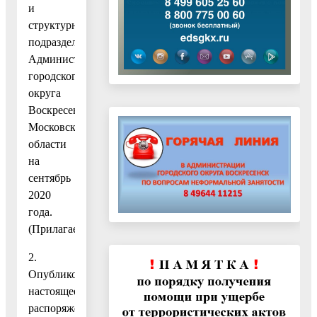
и
структурных
подразделений
Администрации
городского
округа
Воскресенск
Московской
области
на
сентябрь
2020
года.
(Прилагается.)
2.
Опубликовать
настоящее
распоряжение