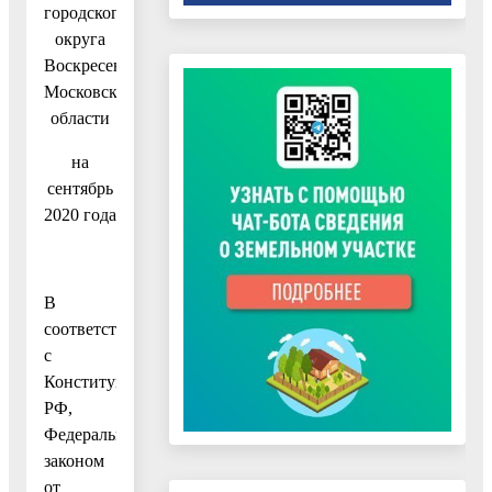
городского
округа
Воскресенск
Московской
области
на
сентябрь
2020 года
В
соответствии
с
Конституцией
РФ,
Федеральным
законом
от