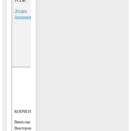
УСОВ
Главы
1-й этаж, каб.
Эдуард
Администрации
16,
Арсениевич
городского
Общественная
округа
приёмная
Воскресенск
Телефон для
записи:
849644-1-10-
95
1-й и 3-й
понедельник
месяца
с 15-00 до 17-
заместитель
00
Главы
КОПЧЕНОВ
1-й этаж, каб.
Администрации
Вячеслав
16,
городского
Викторович
Общественная
округа