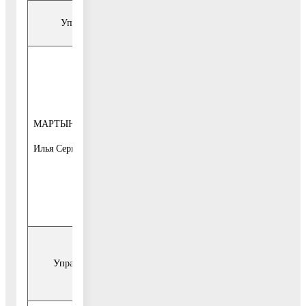
Управление экологии и обращения с ТКО
2-я и 4-я
пятница
месяца
с 10-00 до 13-
МАРТЫНОВ
начальник
00
управления
Илья Сергеевич
1-й этаж, каб.
16,
Общественная
приёмная
Управление территориальной безопасности и
гражданской защиты