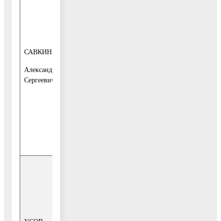
вторник
месяца
с 15-00 до 17-
заместителя
00
Главы
САВКИН
1-й этаж, каб.
Администрации
Александр
16,
городского
Сергеевич
Общественная
округа
приёмная
Воскресенск
Телефон для
записи:
849644-1-10-
95
2-й и 4-й
четверг
месяца
с 15-00 до 17-
заместитель
00