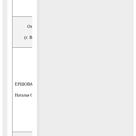
Отдел градостроительного регулирования
(г. Воскресенск, ул. Советская, д. 4-б, каб.15)
каждая среда
месяца
с 10-00 до 13-
00, с 14-00 до
ЕРШОВА
начальник
16-30
отдела
Наталья Сергеевна
1-й этаж, каб.
17, тел.
849644-96-016