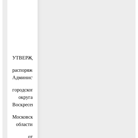
УТВЕРЖДЕН
распоряжением
Администрации
городского
округа
Воскресенск
Московской
области
от