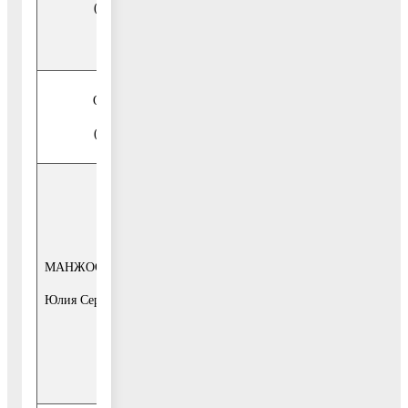
(г. Воскресенск, ул. Советская, д. 4-б)
Отдел муниципальной собственности
(г. Воскресенск, ул. Советская, д. 4-б)
каждая среда
месяца
с 10-00 до 13-
00, с 14-00 до
МАНЖОСОВА
начальник
16-30
отдела
Юлия Сергеевна
2-й этаж, каб.
21, тел.
849644-2-11-
13