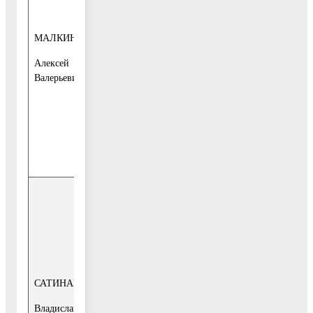
с 15-00 до 17-
первый
00
заместитель
МАЛКИН
1-й этаж, каб.
Главы
16,
Администрации
Алексей
Общественная
городского
Валерьевич
приёмная
округа
Воскресенск
Телефон для
записи:
849644-1-10-
95
2-й и 4-й
вторник
месяца
с 15-00 до 17-
первый
00
заместитель
САТИНАЕВ
Главы
1-й этаж, каб.
Администрации
Владислав
16,