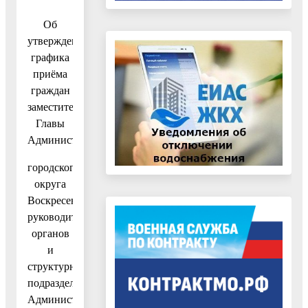
Об
утверждении
графика
приёма
граждан
заместителями
Главы
Администрации
городского
округа
Воскресенск,
руководителями
органов
и
структурных
подразделений
Администрации