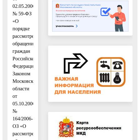
02.05.2006
№ 59-ФЗ
«О
порядке
рассмотрения
обращений
граждан
Российской
Федерации»,
Законом
Московской
области
от
05.10.2006
№
164/2006-
ОЗ «О
рассмотрении