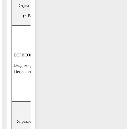
Отдел подготовки разрешительной документации
(г. Воскресенск, ул. Советская, д. 4-б, каб.19)
каждая среда
месяца
с 10-00 до 13-
БОРИСОВ
00, с 14-00 до
начальник
16-30
Владимир
отдела
Петрович
1-й этаж, каб.
17, тел.
849644-2-22-
29
Управление земельно – имущественных отношений