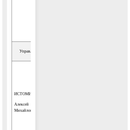
приёмная
Воскресенск
Телефон для
записи:
849644-1-10-
95
Управление жилищно-коммунального комплекса
2-й и 4-й
вторник
месяца
с 10-00 до 13-
ИСТОМИН
начальник
00
управления
Алексей
1-й этаж, каб.
Михайлович
16,
Общественная
приёмная