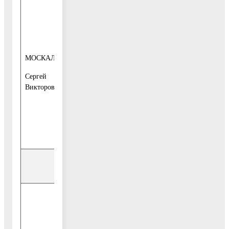
1-й четверг
месяца
с 10-00 до 13-
00
МОСКАЛЕВ
начальник
1-й этаж, каб.
Сергей
управления
16,
Викторович
Общественная
приёмная
тел. 849644-2-
12-15
Управление жилищной политики
каждый
вторник
месяца