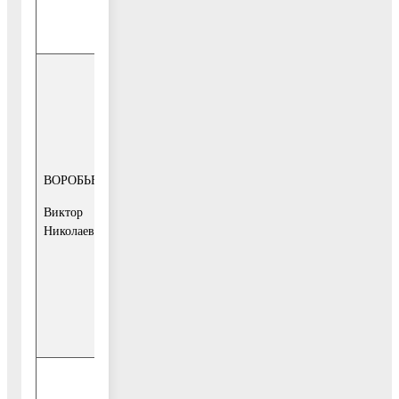
849644-1-10-
95
1-я и 3-я
среда месяца
с 15-00 до 17-
00
заместитель
Главы
ВОРОБЬЕВ
1-й этаж, каб.
Администрации
16,
Виктор
городского
Общественная
Николаевич
округа
приёмная
Воскресенск
Телефон для
записи:
849644-1-10-
95
1-й и 3-й