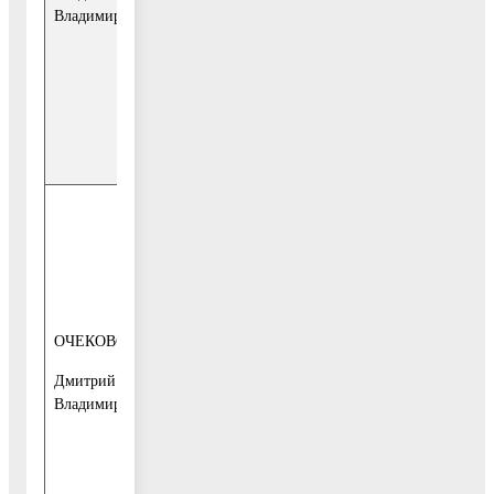
городского
Владимирович
Общественная
округа
приёмная
Воскресенск
Телефон для
записи:
849644-1-10-
95
1-я и 3-я
среда месяца
с 10-00 до 13-
00
заместитель
Главы
ОЧЕКОВСКИЙ
2-й этаж, каб.
Администрации
27, ул.
Дмитрий
городского
Советская,
Владимирович
округа
д.4Б
Воскресенск
Телефон для
записи: