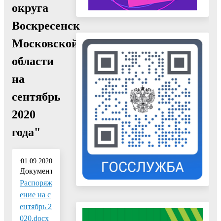
округа
Воскресенск
Московской
области
на
сентябрь
2020
года"
01.09.2020
Документ:
Распоряж
ение на с
ентябрь 2
020.docx