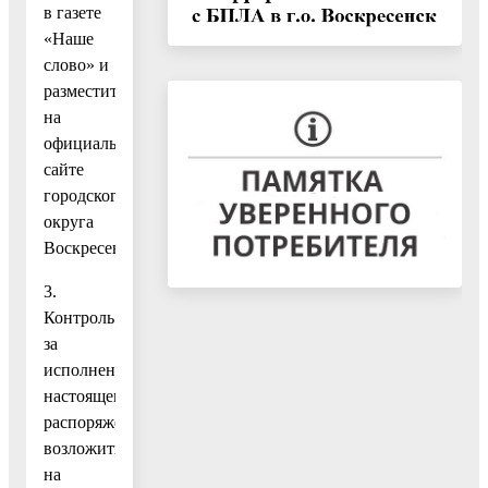
в газете
«Наше
слово» и
разместить
на
официальном
сайте
городского
округа
Воскресенск.
3.
Контроль
за
исполнением
настоящего
распоряжения
возложить
на