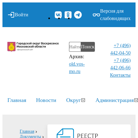
Версия для
Войти
слабовидящих
+7 (496)
Поиск
442-04-50
Архив:
+7 (496)
old.vos-
442-06-66
mo.ru
Контакты⁠
Главная
Новости
Округ
Администрация
Главная
Документы