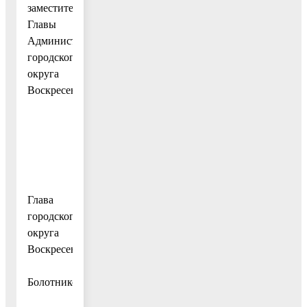
заместителей
Главы
Администрации
городского
округа
Воскресенск.
Глава
городского
округа
Воскресенск
А.В.
Болотников