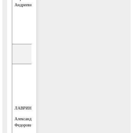
Андреевна
16,
Общественная
приёмная
тел. 8977-965-
10-39
Управление инвестиций
2-й и 4-й
понедельник
месяца
с 10-00 до 13-
00
ЛАВРИН
начальник
1-й этаж, каб.
Александр
управления
16,
Федорович
Общественная
приёмная