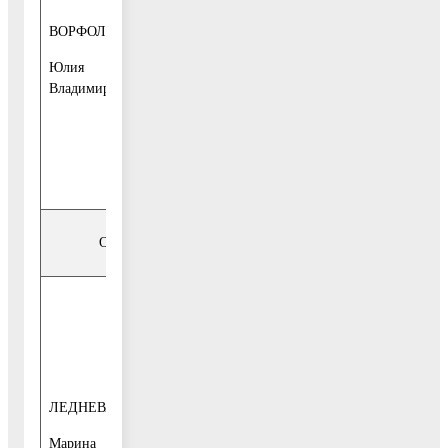
заместитель
с 10-00 до 13-
ВОРФОЛОМЕЕВА
начальника
00
управления
Юлия
ул. Победы, д.
Владимировна
16, 1-й этаж,
каб. 5
тел. 8925-470-
62-23
Отдел потребительского рынка и услуг
1-й и 3-й
вторник
месяца
с 10-00 до 13-
ЛЕДНЕВА
00
начальник
Марина
1-й этаж, каб.
отдела