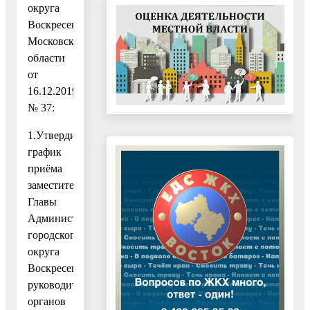
округа
Воскресенск
Московской
области
от
16.12.2019
№ 37:
1.Утвердить
график
приёма
заместителями
Главы
Администрации
городского
округа
Воскресенск,
руководителями
органов