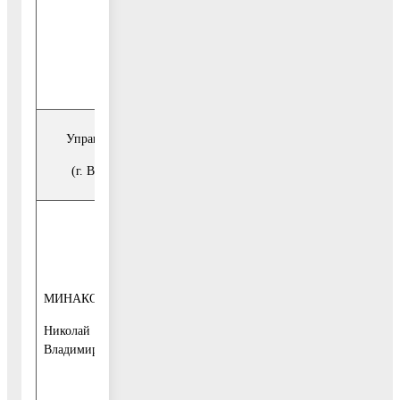
тел. 849644-
95-228
Управление архитектуры и градостроительства
(г. Воскресенск, ул. Советская, д. 4-б, каб.17)
каждая среда
месяца
с 10-00 до 13-
МИНАКОВ
00, с 14-00 до
начальник
16-30
Николай
управления
Владимирович
1-й этаж, каб.
19, тел.
849644-96-016