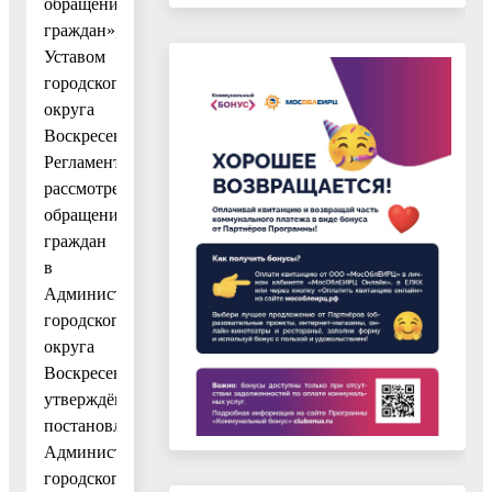
обращений
граждан»,
Уставом
городского
округа
Воскресенск,
Регламентом
рассмотрения
обращений
граждан
в
Администрации
городского
округа
Воскресенск,
утверждённым
постановлением
Администрации
городского