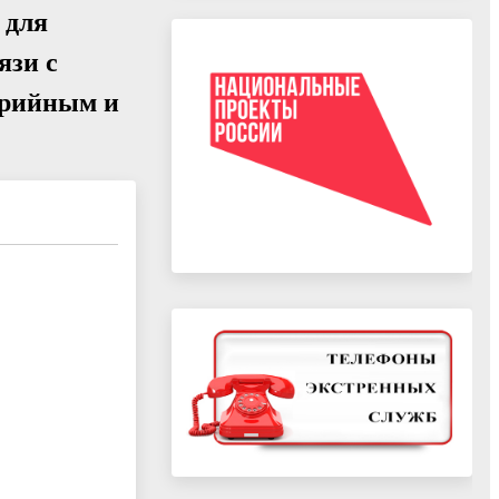
 для
язи с
арийным и