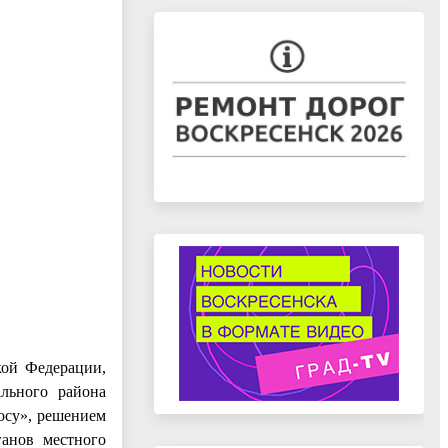
кой Федерации,
ального района
осу», решением
ганов местного