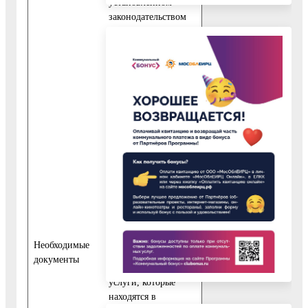
установленном
законодательством
Российской
Федерации о
нотариате.
10.5. Описание
документов
приведено в
приложении 8 к
настоящему
Административному
регламенту.
11. Исчерпывающий
перечень
документов,
необходимых для
Необходимые
предоставления
документы
Государственной
услуги, которые
находятся в