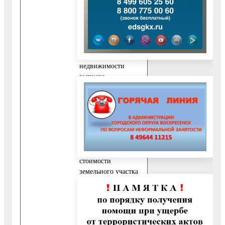
недвижимости на
земельный участок
(в случае
размещения на
земельном участке
объекта
недвижимости
выписка
запрашивается и на
земельный участок,
и на объект
недвижимости) для
определения
правообладателя и
кадастровой
стоимости
земельного участка
из Управления
Федеральной
службы
государственной
регистрации,