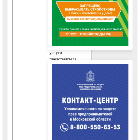
10.1.2. Документ,
удостоверяющий
личность Заявителя.
10.2. При
обращении за
получением
Государственной
услуги
представителя
Заявителя,
уполномоченного на
подачу документов
и получение
результата
предоставления
Государственной
услуги,
представляются
следующие
обязательные
документы: