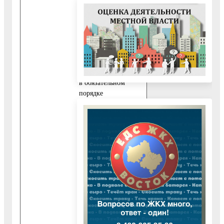
распоряжении
органов власти,
органов местного
самоуправления или
организаций
11.1. Независимо от
категории Заявителя
в обязательном
порядке
Администрацией
запрашиваются
следующие
необходимые для
предоставления
Государственной
услуги документы:
11.1.1. Выписка из
Единого
государственного
реестра