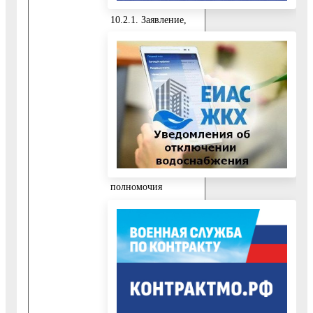
10.2.1. Заявление,
подписанное
Заявителем.
10.2.2. Документ,
удостоверяющий
личность
представителя
Заявителя.
10.2.3. Документ,
подтверждающий
полномочия
представителя
Заявителя.
10.3. При
обращении за
получением
Государственной
услуги