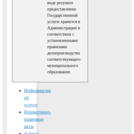
виде результат
предоставления
Государственной
услуги хранится в
Администрации в
соответствии с
установленными
правилами
делопроизводства
соответствующего
муниципального
образования.
Информация
об
услуге
Нормативно-
правовые
акты
Адреса