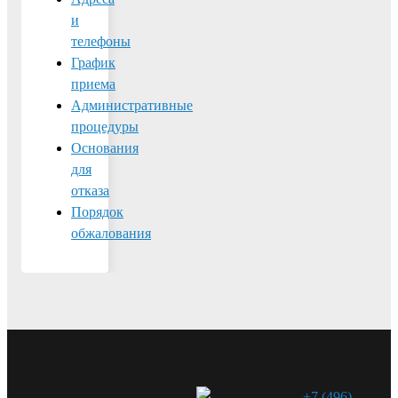
и
телефоны
График
приема
Административные
процедуры
Основания
для
отказа
Порядок
обжалования
+7 (496)