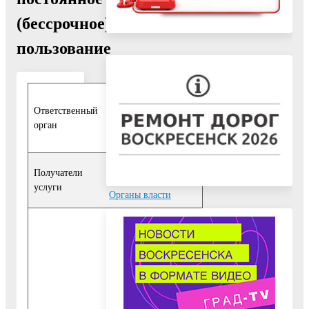
(бессрочное)
пользование
Управление
Ответственный
земельно-
орган
имущественных
отношений
Физические лица
,
Получатели
Юридические лица
,
услуги
Органы власти
10 Исчерпывающий
перечень
документов,
необходимых для
предоставления
Государственной