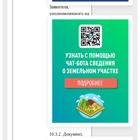
представителя
Заявителя,
уполномоченного на
подписание
заявления и подачу
документов, а также
получение
результата
предоставления
Государственной
услуги,
представляются
следующие
обязательные
документы:
10.3.1. Заявление,
подписанное
представителем
Заявителя.
10.3.2. Документ,