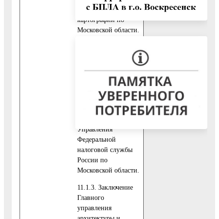
кадастра и
картографии по
Московской области.
11.1.2. Выписка из
Единого
государственного
реестра
юридических лиц,
содержащая
сведения о
Заявителе из
Управления
Федеральной
налоговой службы
России по
Московской области.
11.1.3. Заключение
Главного
управления
архитектуры и