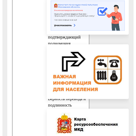
удостоверяющий
личность
представителя
Заявителя.
10.3.3. Документ,
подтверждающий
полномочия
представителя
Заявителя.
10.4. Документы,
составленные на
иностранном языке,
подлежат переводу
на русский язык.
Верность перевода и
подлинность
подписи
переводчика
свидетельствуются в
порядке,