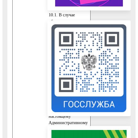
услуги
10.1. В случае
обращения за
получением
Государственной
услуги
непосредственно
самого Заявителя
представляются
следующие
обязательные
документы:
10.1.1. Заявление,
подписанное
Заявителем
(приложение 7 к
настоящему
Административному
регламенту).