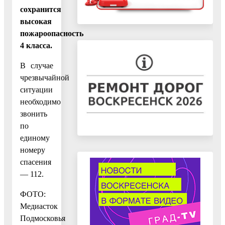
сохранится
высокая
пожароопасность
4 класса.
В случае
чрезвычайной
ситуации
необходимо
звонить
по
единому
номеру
спасения
— 112.
ФОТО:
Медиасток
Подмосковья