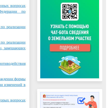
рых вопросах
Федерации по
о реализации
о реализации
иц, замещающих
отиводействия
рждении формы
ии изменений в
орых вопросах