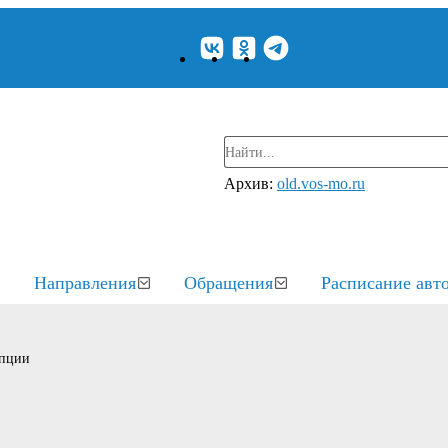
Архив:
old.vos-mo.ru
Направления
Обращения
Расписание авт
упции