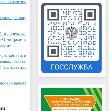
й экспертизе
 расходов лиц.
 в отдельные
«О контроле за
ходам»
иц открывать и
анных банках,
 пользоваться
фровой валюте
ИИ