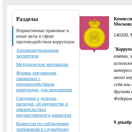
Разделы
Комисси
Московс
Нормативные правовые и
140200, 
иные акты в сфере
противодействия коррупции
"
Корруп
Антикоррупционная
экспертиза
взятки, 
использо
Методические материалы
интереса
Формы документов,
иного им
связанных с
противодействием
себя или
коррупции, для заполнения
другими 
Сведения о доходах,
Федераль
расходах, об имуществе и
обязательствах
имущественного характера
9 декаб
Комиссия по соблюдению
требований к служебному