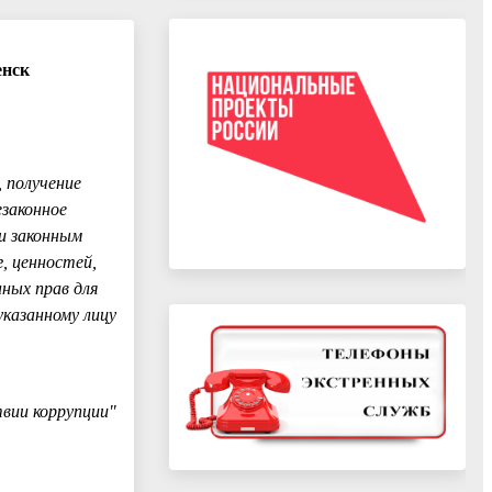
енск
 получение
езаконное
и законным
г, ценностей,
ных прав для
указанному лицу
вии коррупции"