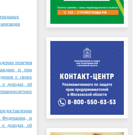
тральных
ганизации
дении перечня
раждане и при
едения о своих
 о доходах, об
вершеннолетних
едоставлении
 Федерации, и
 о доходах, об