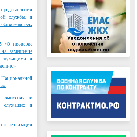
редставлении
ной службы, и
бязательствах
 «О проверке
 на замещение
и служащими, и
едению»
Национальной
ии»
комиссиях по
ых служащих и
о реализации