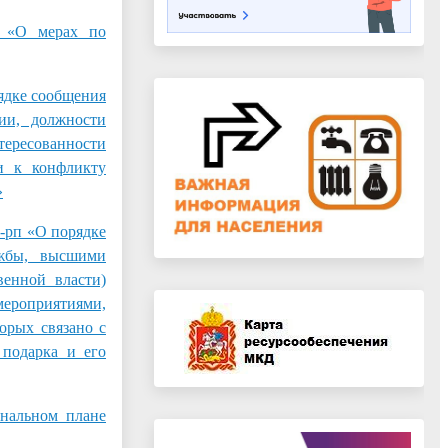
«О мерах по
дке сообщения
ии, должности
тересованности
и к конфликту
»
п «О порядке
ужбы, высшими
енной власти)
ероприятиями,
орых связано с
 подарка и его
альном плане