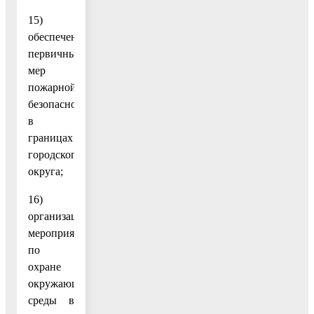
15)
обеспечение
первичных
мер
пожарной
безопасности
в
границах
городского
округа;
16)
организация
мероприятий
по
охране
окружающей
среды в