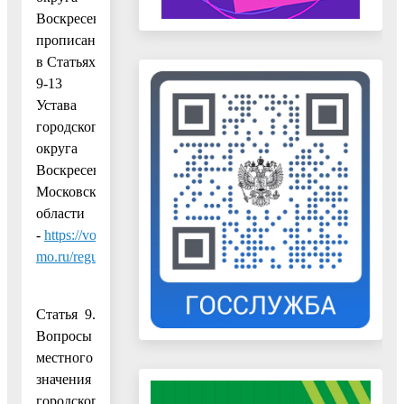
Воскресенск
прописаны
в Статьях
9-13
Устава
городского
округа
Воскресенск
Московской
области
-
https://vos-
mo.ru/regulatory/40386/
Статья 9.
Вопросы
местного
значения
городского