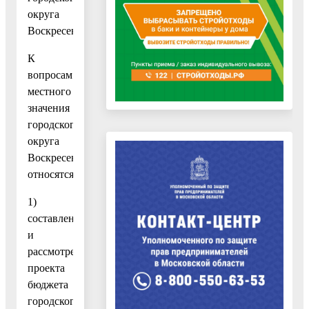
округа
Воскресенск
К
вопросам
местного
значения
городского
округа
Воскресенск
относятся:
1)
составление
и
рассмотрение
проекта
бюджета
городского