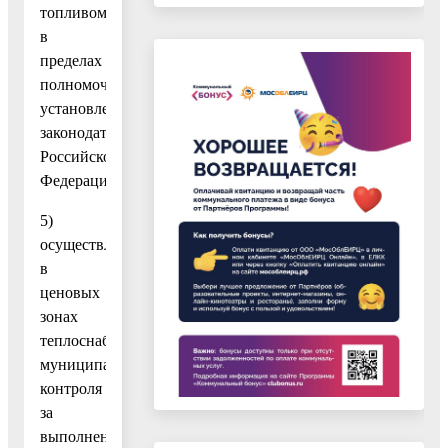
топливом
в
пределах
полномочий,
установленных
законодательством
Российской
Федерации;
5)
осуществление
в
ценовых
зонах
теплоснабжения
муниципального
контроля
за
выполнением