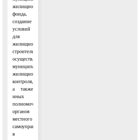
жилищного
фонда,
создание
условий
для
жилищного
строительства,
осуществление
муниципального
жилищного
контроля,
а также
иных
полномочий
органов
местного
самоуправления
в