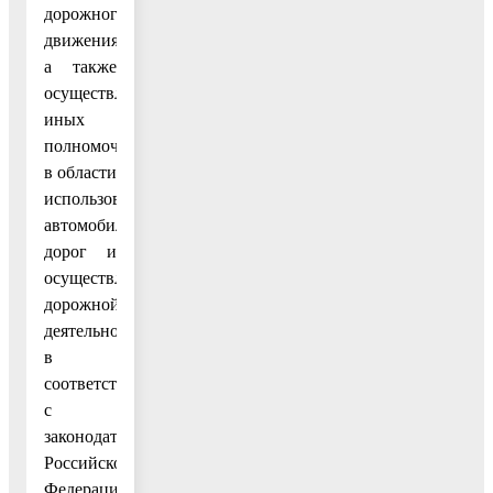
дорожного
движения,
а также
осуществление
иных
полномочий
в области
использования
автомобильных
дорог и
осуществления
дорожной
деятельности
в
соответствии
с
законодательством
Российской
Федерации;