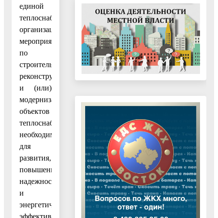
единой
теплоснабжающей
организацией
мероприятий
по
строительству,
реконструкции
и (или)
модернизации
объектов
теплоснабжения,
необходимых
для
развития,
повышения
надежности
и
энергетической
эффективности