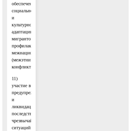
обеспечение
социальной
и
культурной
адаптации
мигрантов,
профилактику
межнациональных
(межэтнических)
конфликтов;
11)
участие в
предупреждении
и
ликвидации
последствий
чрезвычайных
ситуаций