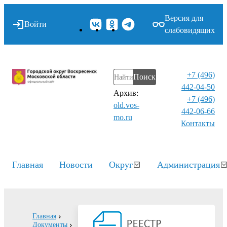
Версия для
Войти
слабовидящих
+7 (496)
Поиск
442-04-50
Архив:
+7 (496)
old.vos-
442-06-66
mo.ru
Контакты⁠
Главная
Новости
Округ
Администрация
Главная
Документы