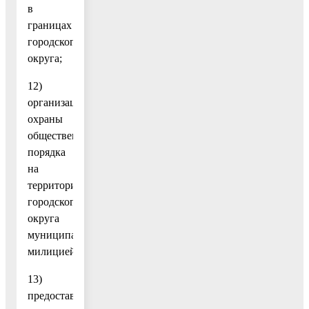
в
границах
городского
округа;
12)
организация
охраны
общественного
порядка
на
территории
городского
округа
муниципальной
милицией;
13)
предоставление