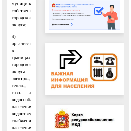
муниципальной
собственности
городского
округа;
4)
организация
в
границах
городского
округа
электро-,
тепло-,
газо- и
водоснабжения
населения,
водоотведения,
снабжения
населения