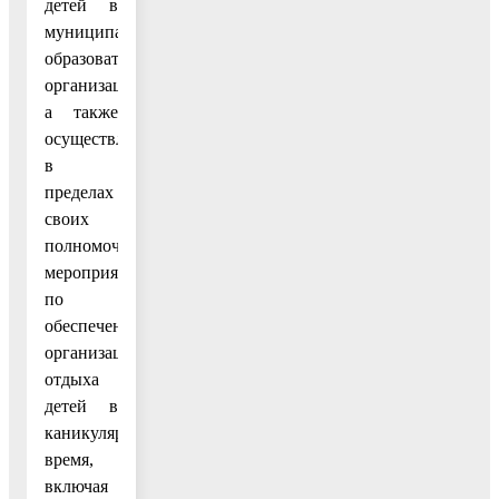
детей в
муниципальных
образовательных
организациях,
а также
осуществление
в
пределах
своих
полномочий
мероприятий
по
обеспечению
организации
отдыха
детей в
каникулярное
время,
включая