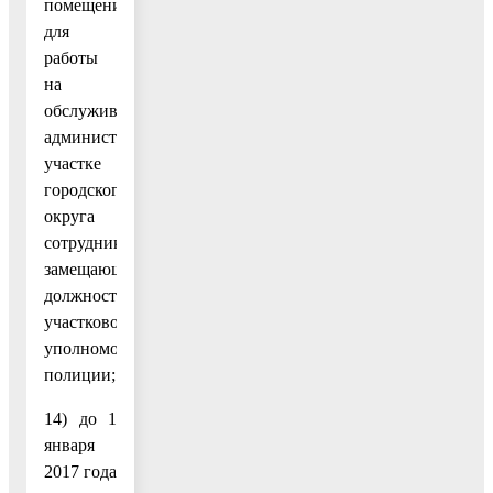
помещения
для
работы
на
обслуживаемом
административном
участке
городского
округа
сотруднику,
замещающему
должность
участкового
уполномоченного
полиции;
14) до 1
января
2017 года