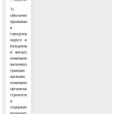
7)
обеспечение
проживающих
в
городском
округе и
нуждающихся
в жилых
помещениях
малоимущих
граждан
жилыми
помещениями,
организация
строительства
и
содержания
муниципального