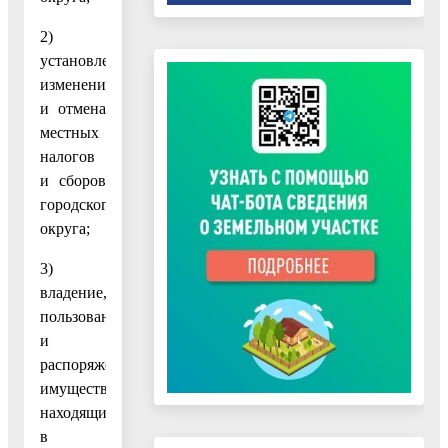
2)
установление,
изменение
и отмена
местных
налогов
и сборов
городского
округа;
3)
владение,
пользование
и
распоряжение
имуществом,
находящимся
в