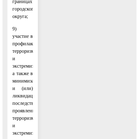
границах
городского
округа;
9)
участие в
профилактике
терроризма
и
экстремизма,
а также в
минимизации
и (или)
ликвидации
последствий
проявлений
терроризма
и
экстремизма