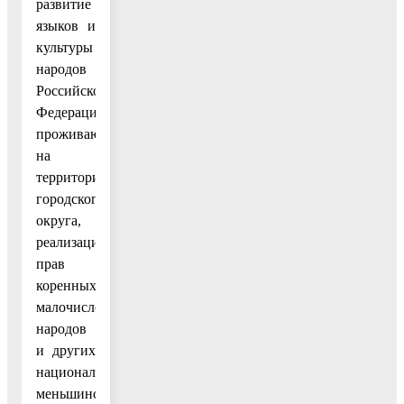
развитие
языков и
культуры
народов
Российской
Федерации,
проживающих
на
территории
городского
округа,
реализацию
прав
коренных
малочисленных
народов
и других
национальных
меньшинств,