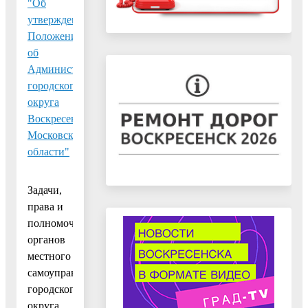
"Об
утверждении
Положения
об
Администрации
городского
округа
Воскресенск
Московской
области"
Задачи,
права и
полномочия
органов
местного
самоуправления
городского
округа