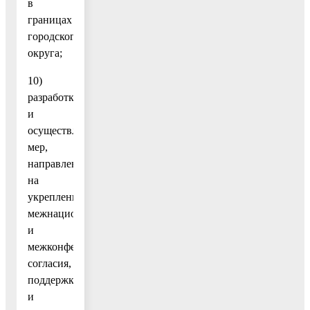
в
границах
городского
округа;
10)
разработка
и
осуществление
мер,
направленных
на
укрепление
межнационального
и
межконфессионального
согласия,
поддержку
и