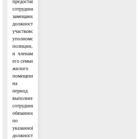
предоставление
сотруднику,
замещающему
должность
участкового
уполномоченного
полиции,
и членам
его семьи
жилого
помещения
на
период
выполнения
сотрудником
обязанностей
по
указанной
должности;