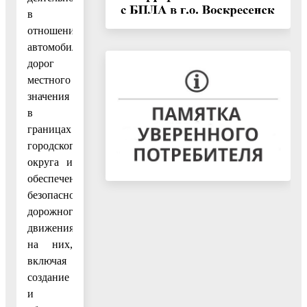
в
отношении
автомобильных
дорог
местного
значения
в
границах
городского
округа и
обеспечение
безопасности
дорожного
движения
на них,
включая
создание
и