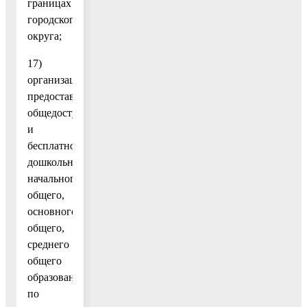
границах
городского
округа;
17)
организация
предоставления
общедоступного
и
бесплатного
дошкольного,
начального
общего,
основного
общего,
среднего
общего
образования
по