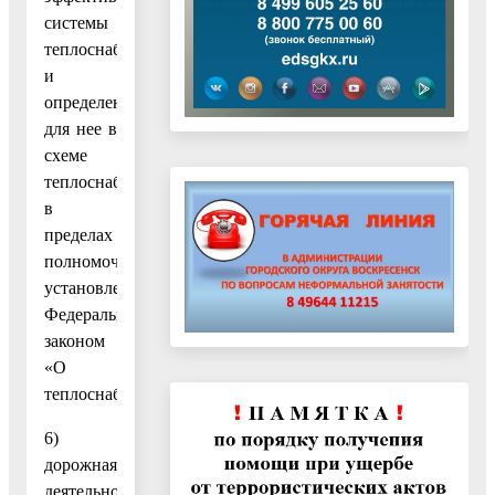
системы
теплоснабжения
и
определенных
для нее в
схеме
теплоснабжения
в
пределах
полномочий,
установленных
Федеральным
законом
«О
теплоснабжении»;
6)
дорожная
деятельность