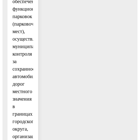
обеспечение
функционирования
парковок
(парковочных
мест),
осуществление
муниципального
контроля
за
сохранностью
автомобильных
дорог
местного
значения
в
границах
городского
округа,
организация