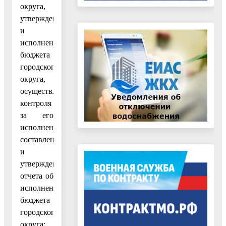
округа,
утверждение
и
исполнение
бюджета
городского
округа,
осуществление
контроля
за его
исполнением,
составление
и
утверждение
отчета об
исполнении
бюджета
городского
округа;