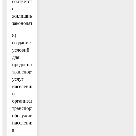
соответствии
с
жилищным
законодательством;
8)
создание
условий
для
предоставления
транспортных
услуг
населению
и
организация
транспортного
обслуживания
населения
в