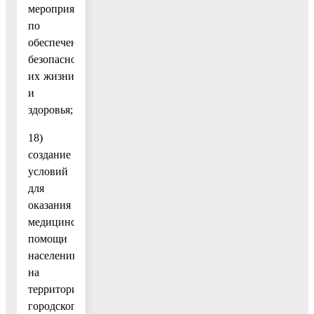
мероприятия
по
обеспечению
безопасности
их жизни
и
здоровья;
18)
создание
условий
для
оказания
медицинской
помощи
населению
на
территории
городского