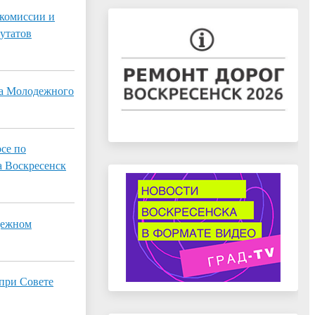
 комиссии и
утатов
ва Молодежного
се по
а Воскресенск
дежном
 при Совете