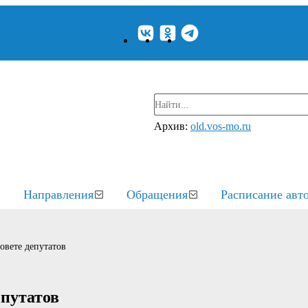
Архив:
old.vos-mo.ru
Направления
Обращения
Расписание авт
вете депутатов
путатов