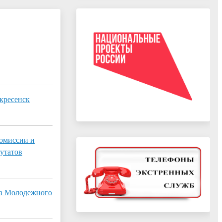
кресенск
комиссии и
утатов
ва Молодежного