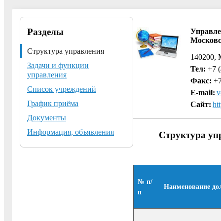
Разделы
Управле
Московс
Структура управления
140200, 
Задачи и функции
Тел:
+7 (
управления
Факс:
+7
Список учреждений
E-mail:
v
График приёма
Сайт:
ht
Документы
Информация, объявления
Структура уп
№ п/
Наименование до
п