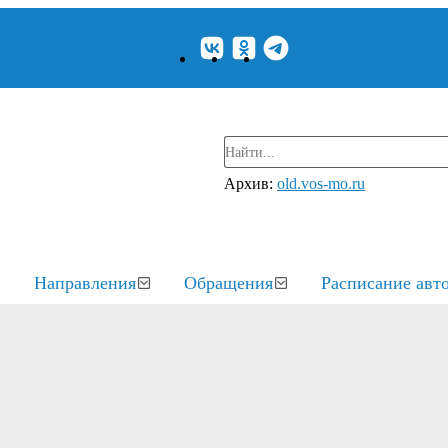
Архив:
old.vos-mo.ru
Направления
Обращения
Расписание авт