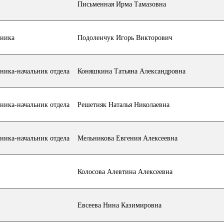
Письменная Ирма Тамазовна
ьника
Подоленчук Игорь Викторович
ьника-начальник отдела
Коняшкина Татьяна Александровна
ьника-начальник отдела
Решетняк Наталья Николаевна
ьника-начальник отдела
Мельникова Евгения Алексеевна
Колосова Алевтина Алексеевна
Евсеева Нина Казимировна