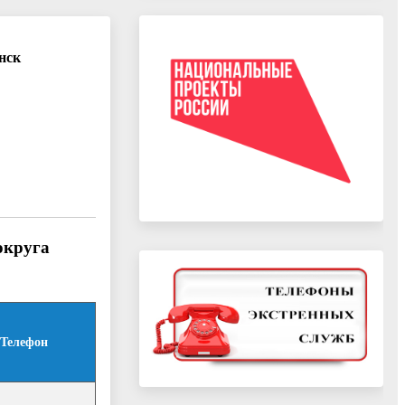
нск
округа
Телефон