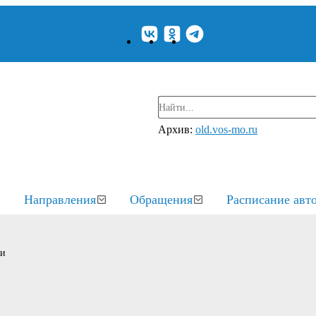
Архив:
old.vos-mo.ru
Направления
Обращения
Расписание авт
ки