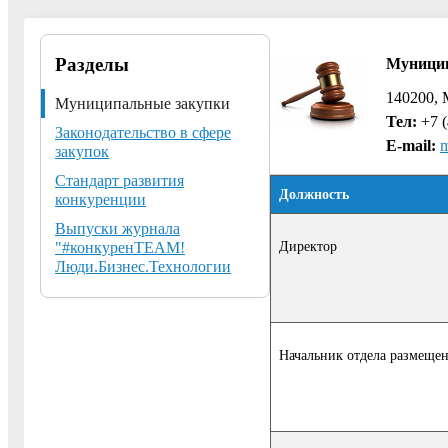
Разделы
Муницип
140200, 
Муниципальные закупки
Тел:
+7 (
Законодательство в сфере
E-mail:
закупок
Стандарт развития
Должность
конкуренции
Выпуски журнала
Директор
"#конкуренТЕАМ!
Люди.Бизнес.Технологии
Начальник отдела размеще