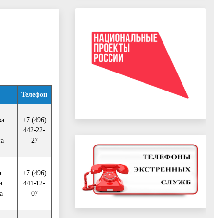
Телефон
ва
+7 (496)
я
442-22-
на
27
а
+7 (496)
а
441-12-
а
07