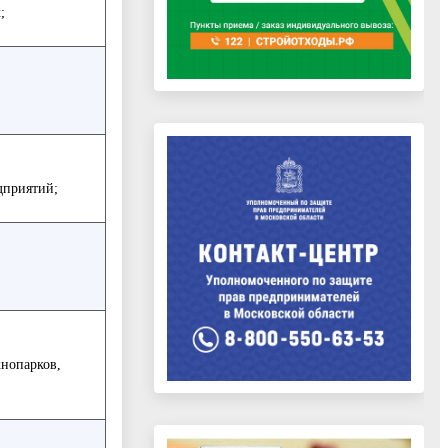
;
дприятий;
хнопарков,