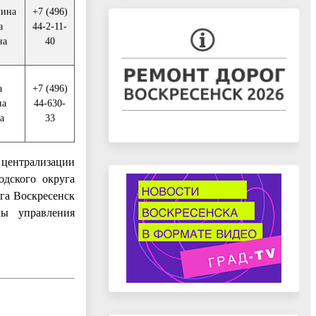
лина
+7 (496)
а
44-2-11-
на
40
а
+7 (496)
на
44-630-
а
33
 централизации
одского округа
уга Воскресенск
мы управления