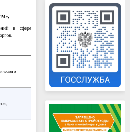
УМ»,
шений в сфере
оргов.
гического
тве,