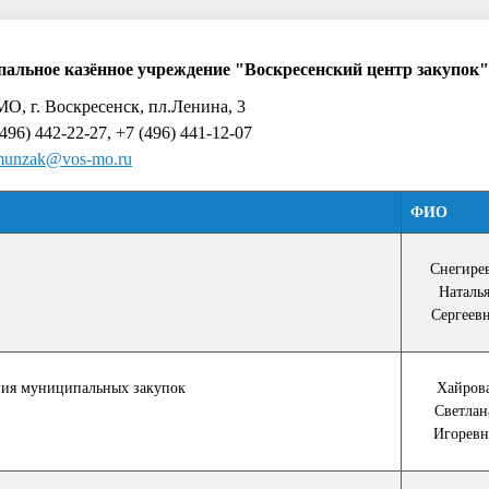
альное казённое учреждение "Воскресенский центр закупок"
МО, г. Воскресенск, пл.Ленина, 3
496) 442-22-27, +7 (496) 441-12-07
munzak@vos-mo.ru
ФИО
Снегире
Наталь
Сергеев
ния муниципальных закупок
Хайров
Светлан
Игоревн