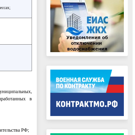
ессах;
муниципальных,
ыработанных в
тельства РФ;