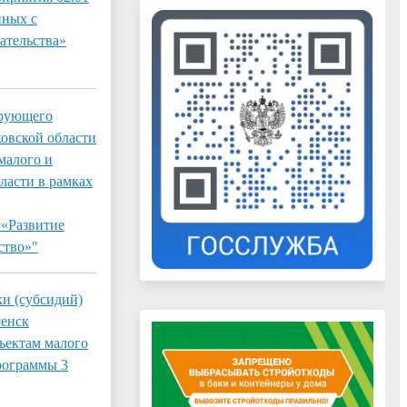
нных с
ательства»
ирующего
овской области
малого и
ласти в рамках
 «Развитие
ство»"
и (субсидий)
сенск
ъектам малого
рограммы 3