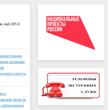
ж, каб.105 б
дминистрации
ления органами
вой
родского округа
щего
овской области
а соблюдением