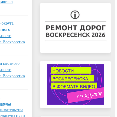
тания и
 округа
стного
ьности,
а Воскресенск
и местного
ьности,
а Воскресенск
я
орядка
нимательства
оприятия 02.01