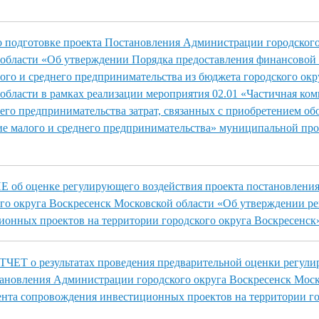
 подготовке проекта Постановления Администрации городского
 области «Об утверждении Порядка предоставления финансовой
лого и среднего предпринимательства из бюджета городского окр
области в рамках реализации мероприятия 02.01 «Частичная ко
него предпринимательства затрат, связанных с приобретением о
ие малого и среднего предпринимательства» муниципальной пр
б оценке регулирующего воздействия проекта постановлени
о округа Воскресенск Московской области «Об утверждении ре
онных проектов на территории городского округа Воскресенск
Т о результатах проведения предварительной оценки регул
тановления Администрации городского округа Воскресенск Моск
нта сопровождения инвестиционных проектов на территории г