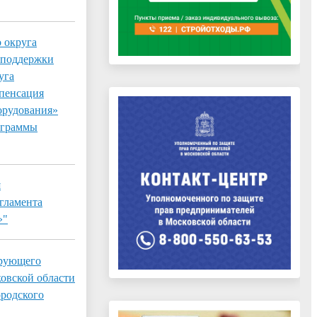
 округа
 поддержки
уга
мпенсация
борудования»
ограммы
я
гламента
»"
ирующего
овской области
ородского