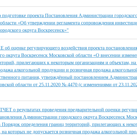
 подготовке проекта Постановления Администрации городского
 области «Об утверждении регламента сопровождения инвести
городского округа Воскресенск»"
б оценке регулирующего воздействия проекта постановлени
о округа Воскресенск Московской области «О внесении измене
иторий, прилегающих к некоторым организациям и объектам, на
родажа алкогольной продукции и розничная продажа алкогольн
ественного питания, утверждённый постановлением Администра
вской области от 25.11.2020 № 4470 (с изменениями от 23.11.20
Т о результатах проведения предварительной оценки регул
тановления Администрации городского округа Воскресенск Моск
в Порядок определения границ территорий, прилегающих к нек
, на которых не допускается розничная продажа алкогольной пр