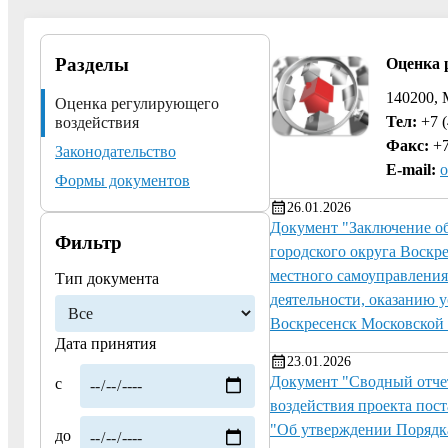
Разделы
Оценка 
140200, 
Оценка регулирующего
Тел:
+7 (
воздействия
Факс:
+7
Законодательство
E-mail:
o
Формы документов
26.01.2026
Документ "Заключение о
Фильтр
городского округа Воскр
местного самоуправления
Тип документа
деятельности, оказанию 
Воскресенск Московской 
Дата принятия
23.01.2026
Документ "Сводный отчет
с
воздействия проекта пос
"Об утверждении Порядка
до