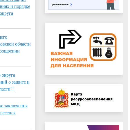
виях и порядке
округа
щего
овской области
поощрении
 округа
ний о защите и
ласти""
ке заключения
кресенск