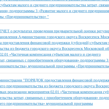
убъектам малого и среднего предпринимательства затрат, связа
ния» подпрограммы 3 «Развитие малого и среднего предприним
ы «Предпринимательство» "
Т о результатах проведения предварительной оценки регул
тановления Администрации городского округа Воскресенск Моск
 предоставления финансовой поддержки (субсидий) субъектам 
ьства из бюджета городского округа Воскресенск Московской об
02.01 «Частичная компенсация субъектам малого и среднего
рат, связанных с приобретением оборудования» подпрограммы 3
принимательства» муниципальной программы «Предприниматель
дминистрации "ПОРЯДОК предоставления финансовой поддержк
него предпринимательства из бюджета городского округа Воскре
мках реализации мероприятия 02.01 «Частичная компенсация суб
ельства затрат, связанных с приобретением оборудования» подп
днего предпринимательства» муниципальной программы