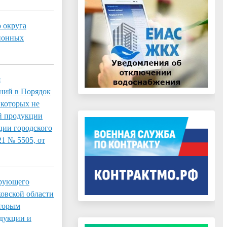
 округа
ционных
я
ний в Порядок
 которых не
ой продукции
ции городского
21 № 5505, от
ирующего
овской области
оторым
одукции и