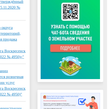
 утверждённый
5.11.2020 №
 округа
 территорий,
ая продажа
га Воскресенск
2022 № 4950)»"
раниц
тся розничная
ии услуг
га Воскресенск
2022 № 4950)"
дминистрации