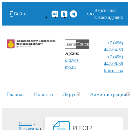
Версия для
Войти
слабовидящих
+7 (496)
Поиск
442-04-50
Архив:
+7 (496)
old.vos-
442-06-66
mo.ru
Контакты⁠
Главная
Новости
Округ
Администрация
Главная
Документы