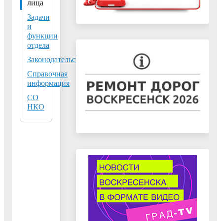
охраны
лица
общественного
Задачи
здоровья
и
администрации
г.о. Воскресенск
функции
Московской
отдела
области
Законодательство
Московская
Справочная
область, г.
информация
Воскресенск,
СО
пл.Ленина,
НКО
д.3, этаж 4, каб.
48.
Тел:
+7(496)442-
25-01
Тел:
+7(496)442-
59-59
E-mail:
osp@vos-mo.ru