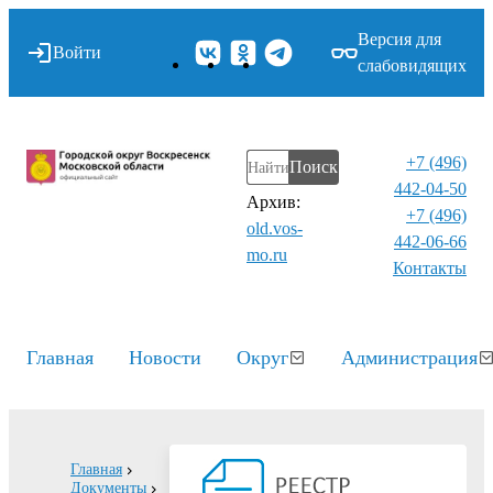
Версия для
Войти
слабовидящих
+7 (496)
Поиск
442-04-50
Архив:
+7 (496)
old.vos-
442-06-66
mo.ru
Контакты⁠
Главная
Новости
Округ
Администрация
Главная
Документы