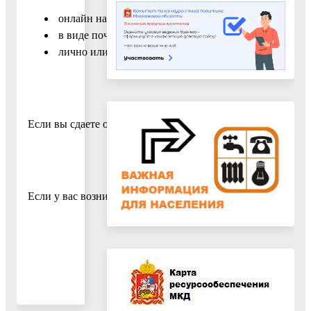
онлайн на
специальном портале
Минюста России для
в виде почтового отправления с описью вложения (
лично или через представителя (адрес территориаль
Если вы сдаете отчет в электронном виде, дублировать е
Если у вас возникли вопросы, вы можете обратиться в
спр