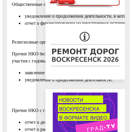
Общественные объединения сдают в Минюст России (его 
уведомление о продолжении деятельности, в котором
отчет о финансировании из иностранных источнико
Религиозные организации представляют в Минюст России (
Прочие НКО без иностранного
участия с годовым доходом менее трех миллионов рублей
заявление об отсутствии иностранного финансирова
уведомление о продолжении деятельности.
Прочие НКО с годовым доходом более трех миллионов руб
отчет о деятельности и составе руководящих органо
отчет о расходах по форме ОН0002.